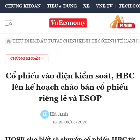
CHỨNG KHOÁN
TIÊU & DÙNG
XE
VNE TV
TECH CO
TIÊU ĐIỂM
ĐẦU TƯ
TÀI CHÍNH
KINH TẾ SỐ
KINH TẾ XANH
CHỨNG KHOÁN
Cổ phiếu vào diện kiểm soát, HBC
lên kế hoạch chào bán cổ phiếu
riêng lẻ và ESOP
Hà Anh
H
16:18, 09/05/2023
HOSE cho biết sẽ chuyển cổ phiếu HBC từ