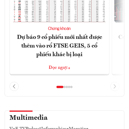
Chứng khoán
Dự báo 9 cổ phiếu mới nhất được
Có t
thêm vào rổ FTSE GEIS, 5 cổ
phiếu khác bị loại
Đọc ngay
Multimedia
VnE TV
Podcast
Infographics
eMagazine