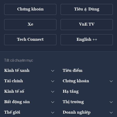
Chứng khoán
Tiêu & Dùng
Xe
VnE TV
Tech Connect
English ++
Tất cả chuyên mục
Kinh tế xanh
Tiêu điểm
Chuyển động xanh
Tài chính
Chứng khoán
Pháp lý
Ngân hàng
Doanh nghiệp niêm yết
Kinh tế số
Hạ tầng
Thương hiệu xanh
Thị trường vốn
Thị trường
Sản phẩm - Thị trường
Bất động sản
Thị trường
Diễn đàn
Thuế
Đầu tư
Tài sản số
Chính sách
Xuất nhập khẩu
Thế giới
Doanh nghiệp
Bảo hiểm
Quốc tế
Dịch vụ số