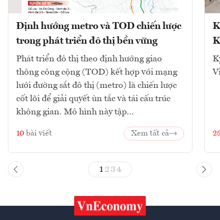
Định hướng metro và TOD chiến lược
K
trong phát triển đô thị bền vững
K
Phát triển đô thị theo định hướng giao
K
thông công cộng (TOD) kết hợp với mạng
V
lưới đường sắt đô thị (metro) là chiến lược
cốt lõi để giải quyết ùn tắc và tái cấu trúc
không gian. Mô hình này tập...
10
bài viết
Xem tất cả
2
1
2
3
4