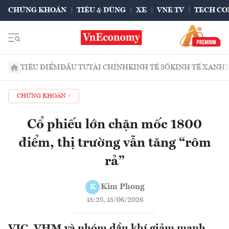
CHỨNG KHOÁN
TIÊU & DÙNG
XE
VNE TV
TECH CO
TIÊU ĐIỂM
ĐẦU TƯ
TÀI CHÍNH
KINH TẾ SỐ
KINH TẾ XANH
CHỨNG KHOÁN
Cổ phiếu lớn chặn mốc 1800
điểm, thị trường vẫn tăng “rôm
rả”
Kim Phong
K
15:28, 15/06/2026
VIC, VHM và nhóm dầu khí giảm mạnh