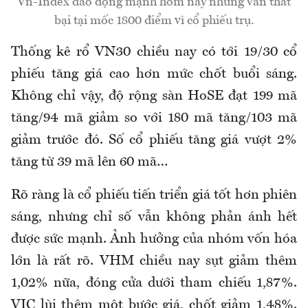
Vn-Index dao động mạnh hôm nay nhưng vẫn thất
bại tại mốc 1800 điểm vì cổ phiếu trụ.
Thống kê rổ VN30 chiều nay có tới 19/30 cổ
phiếu tăng giá cao hơn mức chốt buổi sáng.
Không chỉ vậy, độ rộng sàn HoSE đạt 199 mã
tăng/94 mã giảm so với 180 mã tăng/103 mã
giảm trước đó. Số cổ phiếu tăng giá vượt 2%
tăng từ 39 mã lên 60 mã…
Rõ ràng là cổ phiếu tiến triển giá tốt hơn phiên
sáng, nhưng chỉ số vẫn không phản ánh hết
được sức mạnh. Ảnh hưởng của nhóm vốn hóa
lớn là rất rõ. VHM chiều nay sụt giảm thêm
1,02% nữa, đóng cửa dưới tham chiếu 1,87%.
VIC lùi thêm một bước giá, chốt giảm 1,48%.