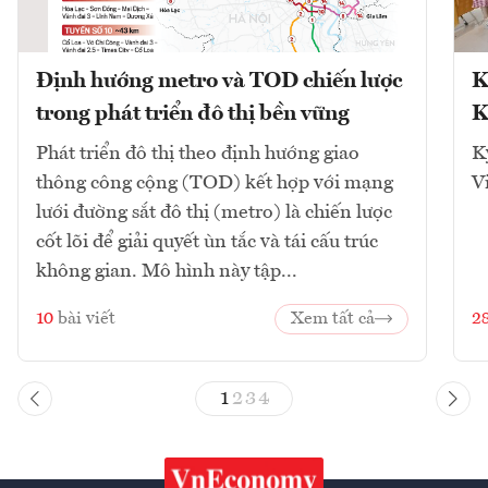
Định hướng metro và TOD chiến lược
K
trong phát triển đô thị bền vững
K
Phát triển đô thị theo định hướng giao
K
thông công cộng (TOD) kết hợp với mạng
V
lưới đường sắt đô thị (metro) là chiến lược
cốt lõi để giải quyết ùn tắc và tái cấu trúc
không gian. Mô hình này tập...
10
bài viết
Xem tất cả
2
1
2
3
4