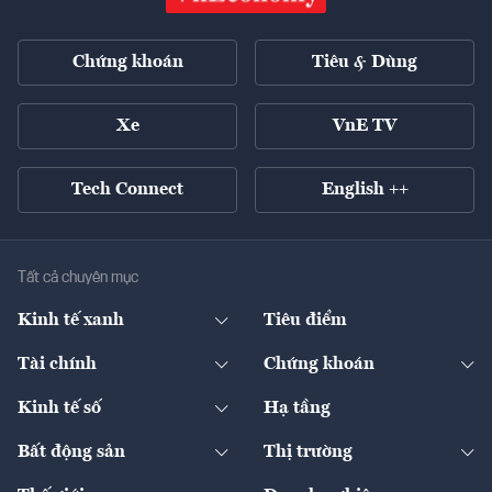
Chứng khoán
Tiêu & Dùng
Xe
VnE TV
Tech Connect
English ++
Tất cả chuyên mục
Kinh tế xanh
Tiêu điểm
Chuyển động xanh
Tài chính
Chứng khoán
Pháp lý
Ngân hàng
Doanh nghiệp niêm yết
Kinh tế số
Hạ tầng
Thương hiệu xanh
Thị trường vốn
Thị trường
Sản phẩm - Thị trường
Bất động sản
Thị trường
Diễn đàn
Thuế
Đầu tư
Tài sản số
Chính sách
Xuất nhập khẩu