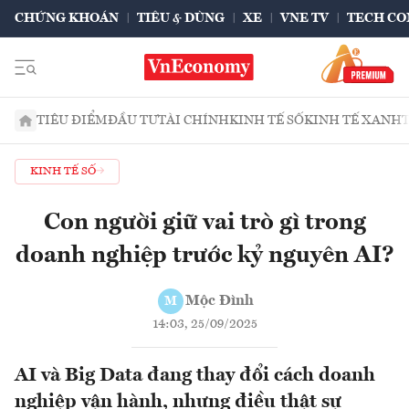
CHỨNG KHOÁN
TIÊU & DÙNG
XE
VNE TV
TECH CO
TIÊU ĐIỂM
ĐẦU TƯ
TÀI CHÍNH
KINH TẾ SỐ
KINH TẾ XANH
KINH TẾ SỐ
Con người giữ vai trò gì trong
doanh nghiệp trước kỷ nguyên AI?
Mộc Đình
M
14:03, 25/09/2025
AI và Big Data đang thay đổi cách doanh
nghiệp vận hành, nhưng điều thật sự