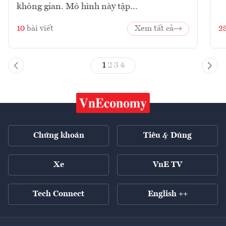
không gian. Mô hình này tập...
10
bài viết
Xem tất cả
2
1
2
3
4
Chứng khoán
Tiêu & Dùng
Xe
VnE TV
Tech Connect
English ++