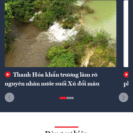
Thanh Hóa khẩn trương làm rõ
nguyên nhân nước suối Xú đổi màu
phí