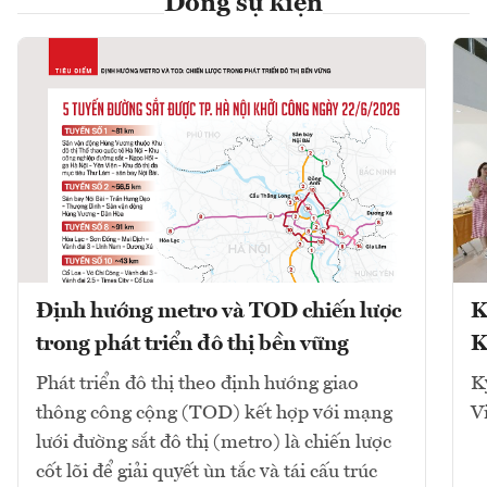
Dòng sự kiện
Định hướng metro và TOD chiến lược
K
trong phát triển đô thị bền vững
K
Phát triển đô thị theo định hướng giao
K
thông công cộng (TOD) kết hợp với mạng
V
lưới đường sắt đô thị (metro) là chiến lược
cốt lõi để giải quyết ùn tắc và tái cấu trúc