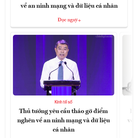
về an ninh mạng và dữ liệu cá nhân
Đọc ngay
Kinh tế số
Thủ tướng yêu cầu tháo gỡ điểm
Ho
nghẽn về an ninh mạng và dữ liệu
với
cá nhân