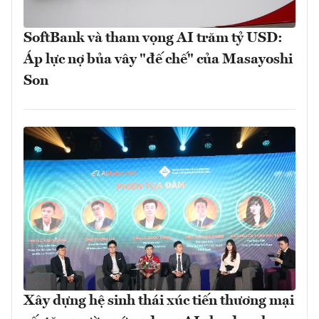
SoftBank và tham vọng AI trăm tỷ USD:
Áp lực nợ bủa vây "đế chế" của Masayoshi
Son
Xây dựng hệ sinh thái xúc tiến thương mại