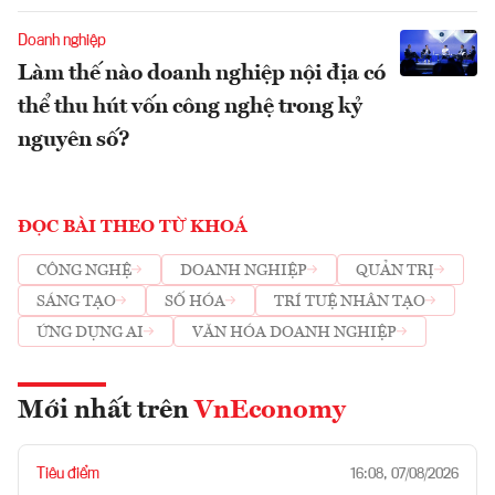
Doanh nghiệp
Làm thế nào doanh nghiệp nội địa có
thể thu hút vốn công nghệ trong kỷ
nguyên số?
ĐỌC BÀI THEO TỪ KHOÁ
CÔNG NGHỆ
DOANH NGHIỆP
QUẢN TRỊ
SÁNG TẠO
SỐ HÓA
TRÍ TUỆ NHÂN TẠO
ỨNG DỤNG AI
VĂN HÓA DOANH NGHIỆP
Mới nhất trên
VnEconomy
Tiêu điểm
16:08, 07/08/2026