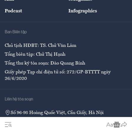
Đẹp +
An sinh
Podcast
Infographics
Giải trí
Y tế
Nhà
Ban Biên tập
Ẩm thực
Chủ tịch HĐBT: TS. Chử Văn Lâm
Tổng biên tập: Chử Thị Hạnh
Tổng thư ký tòa soạn: Đào Quang Bính
Giấy phép Tạp chí điện tử số: 272/GP-BTTTT ngày
26/6/2020
Liên hệ tòa soạn
Số 96-98 Hoàng Quốc Việt, Cầu Giấy, Hà Nội
02437552050