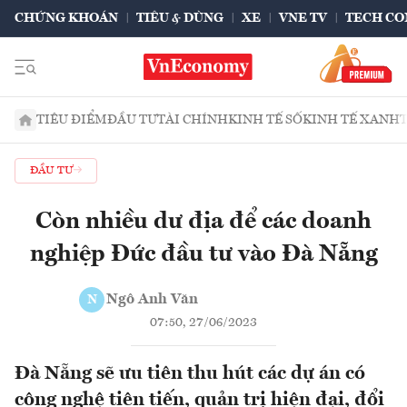
CHỨNG KHOÁN
TIÊU & DÙNG
XE
VNE TV
TECH CO
TIÊU ĐIỂM
ĐẦU TƯ
TÀI CHÍNH
KINH TẾ SỐ
KINH TẾ XANH
ĐẦU TƯ
Còn nhiều dư địa để các doanh
nghiệp Đức đầu tư vào Đà Nẵng
Ngô Anh Văn
N
07:50, 27/06/2023
Đà Nẵng sẽ ưu tiên thu hút các dự án có
công nghệ tiên tiến, quản trị hiện đại, đổi