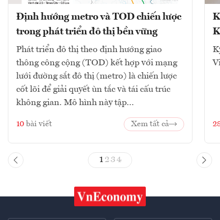
Định hướng metro và TOD chiến lược
K
trong phát triển đô thị bền vững
K
Phát triển đô thị theo định hướng giao
K
thông công cộng (TOD) kết hợp với mạng
V
lưới đường sắt đô thị (metro) là chiến lược
cốt lõi để giải quyết ùn tắc và tái cấu trúc
không gian. Mô hình này tập...
10
bài viết
Xem tất cả
2
1
2
3
4