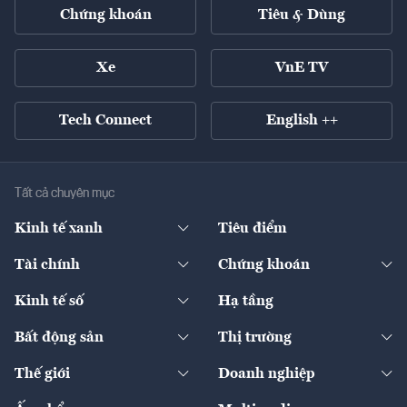
Chứng khoán
Tiêu & Dùng
Xe
VnE TV
Tech Connect
English ++
Tất cả chuyên mục
Kinh tế xanh
Tiêu điểm
Chuyển động xanh
Tài chính
Chứng khoán
Pháp lý
Ngân hàng
Doanh nghiệp niêm yết
Kinh tế số
Hạ tầng
Thương hiệu xanh
Thị trường vốn
Thị trường
Sản phẩm - Thị trường
Bất động sản
Thị trường
Diễn đàn
Thuế
Đầu tư
Tài sản số
Chính sách
Xuất nhập khẩu
Thế giới
Doanh nghiệp
Bảo hiểm
Quốc tế
Dịch vụ số
Thị trường
Khung pháp lý
Kinh tế
Chuyển động