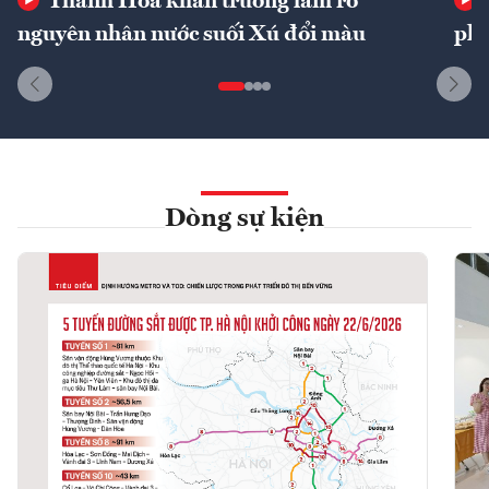
Thanh Hóa khẩn trương làm rõ
nguyên nhân nước suối Xú đổi màu
phí
Dòng sự kiện