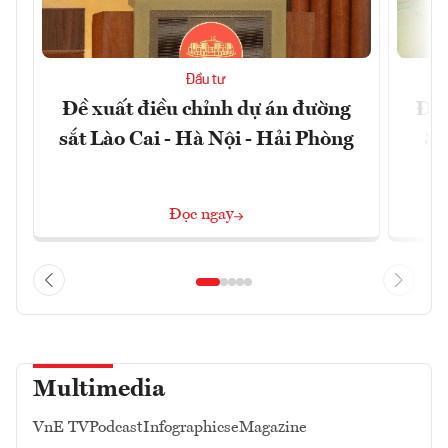
Đầu tư
Đề xuất điều chỉnh dự án đường
Đồn
sắt Lào Cai - Hà Nội - Hải Phòng
3 
Đọc ngay
Multimedia
VnE TV
Podcast
Infographics
eMagazine