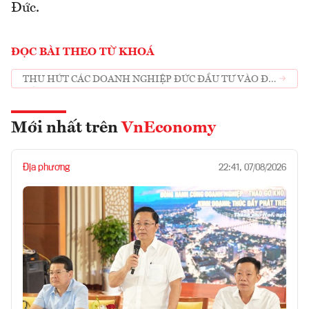
Đức.
ĐỌC BÀI THEO TỪ KHOÁ
THU HÚT CÁC DOANH NGHIỆP ĐỨC ĐẦU TƯ VÀO ĐÀ
NẴNG
Mới nhất trên
VnEconomy
Địa phương
22:41, 07/08/2026