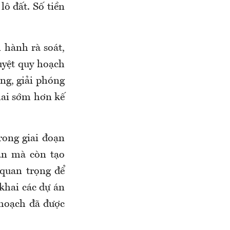
lô đất. Số tiền
 hành rà soát,
uyệt quy hoạch
ờng, giải phóng
khai sớm hơn kế
ong giai đoạn
ân mà còn tạo
 quan trọng để
 khai các dự án
 hoạch đã được