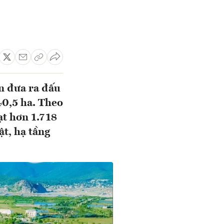
n đưa ra đấu
 40,5 ha. Theo
ạt hơn 1.718
ật, hạ tầng