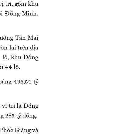
vị trí, gồm khu
i Đồng Minh.
hường Tân Mai
òn lại trên địa
9 lô, khu Đồng
i 44 lô.
oảng 496,54 tỷ
 vị trí là Đồng
g 285 tỷ đồng.
 Phốc Giàng và