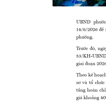
UBND phườn
14/6/2026 đề 
phường.
Trước đó, ng
53/KH-UBND về
giai đoạn 202
Theo kế hoạch
sơ và tổ chức
tầng hoàn chỉ
giá khoảng 40