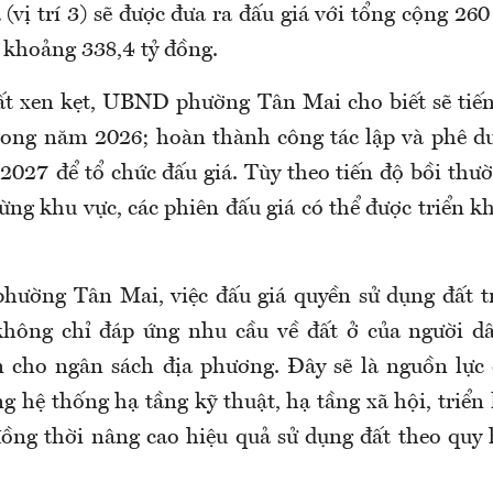
ị trí 3) sẽ được đưa ra đấu giá với tổng cộng 260 
 khoảng 338,4 tỷ đồng.
ất xen kẹt, UBND phường Tân Mai cho biết sẽ tiến
rong năm 2026; hoàn thành công tác lập và phê d
2027 để tổ chức đấu giá. Tùy theo tiến độ bồi thư
ừng khu vực, các phiên đấu giá có thể được triển 
ường Tân Mai, việc đấu giá quyền sử dụng đất tr
không chỉ đáp ứng nhu cầu về đất ở của người d
 cho ngân sách địa phương. Đây sẽ là nguồn lực
g hệ thống hạ tầng kỹ thuật, hạ tầng xã hội, triển
đồng thời nâng cao hiệu quả sử dụng đất theo quy