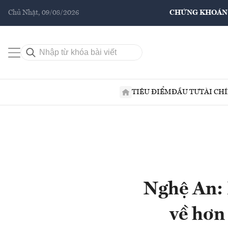
Chủ Nhật, 09/08/2026
CHỨNG KHOÁN
TIÊU ĐIỂM
ĐẦU TƯ
TÀI CH
Nghệ An: 
về hơn