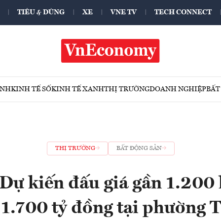
TIÊU & DÙNG
XE
VNE TV
TECH CONNECT
ÍNH
KINH TẾ SỐ
KINH TẾ XANH
THỊ TRƯỜNG
DOANH NGHIỆP
BẤT
THỊ TRƯỜNG
BẤT ĐỘNG SẢN
Dự kiến đấu giá gần 1.200 l
 1.700 tỷ đồng tại phường 