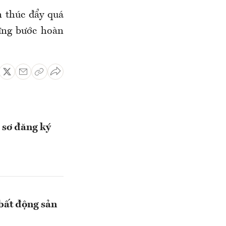
n thúc đẩy quá
từng bước hoàn
 sơ đăng ký
bất động sản