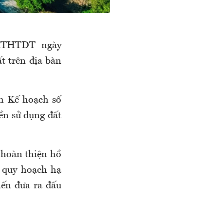
KTHTĐT ngày
t trên địa bàn
h Kế hoạch số
ền sử dụng đất
 hoàn thiện hồ
c quy hoạch hạ
iến đưa ra đấu