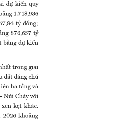
i dự kiến quy
oảng 1.718,936
57,84 tỷ đồng;
ảng 876,657 tỷ
t bằng dự kiến
nhất trong giai
hu đất đáng chú
iện hạ tầng và
 - Núi Cháy với
 xen kẹt khác.
ăm 2026 khoảng