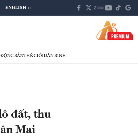
ENGLISH ++
 ĐỘNG SẢN
THẾ GIỚI
DÂN SINH
ô đất, thu
Tân Mai