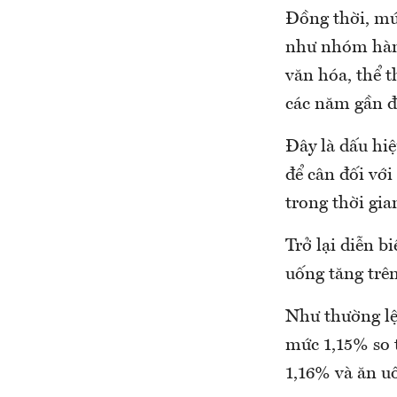
Đồng thời, mứ
như nhóm hàng
văn hóa, thể 
các năm gần đ
Đây là dấu hiệ
để cân đối vớ
trong thời gia
Trở lại diễn b
uống tăng trên
Như thường lệ,
mức 1,15% so 
1,16% và ăn u