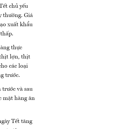
Tết chủ yếu
y thường. Giá
gạo xuất khẩu
 thấp.
hàng thực
ịt lợn, thịt
cho các loại
ng trước.
 trước và sau
ác mặt hàng ăn
ngày Tết tăng