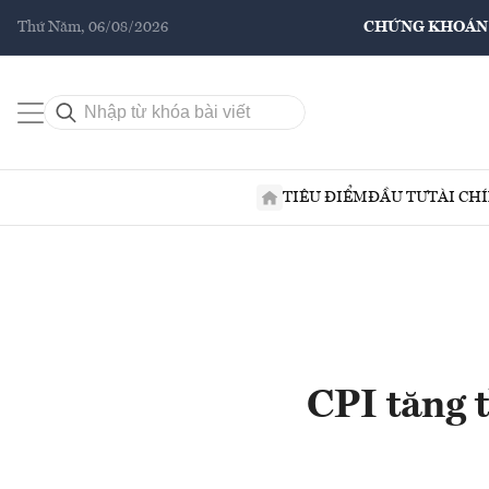
Thứ Năm, 06/08/2026
CHỨNG KHOÁN
TIÊU ĐIỂM
ĐẦU TƯ
TÀI CH
CPI tăng 