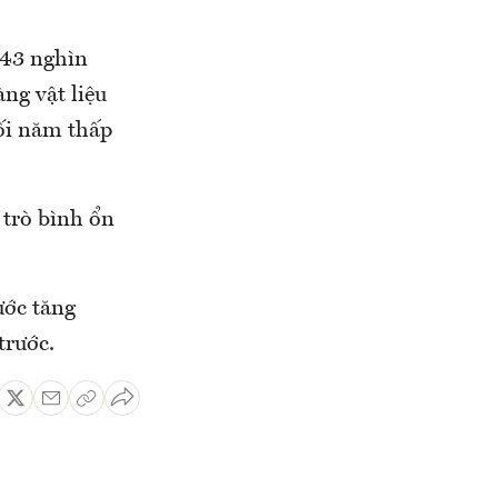
 43 nghìn
ng vật liệu
ối năm thấp
 trò bình ổn
ước tăng
trước.