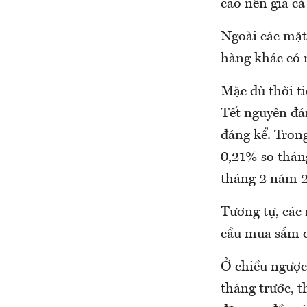
cao nên giá c
Ngoài các mặt
hàng khác có 
Mặc dù thời ti
Tết nguyên đá
đáng kể. Tron
0,21% so thán
tháng 2 năm 2
Tương tự, các
cầu mua sắm đ
Ở chiều ngược 
tháng trước, t