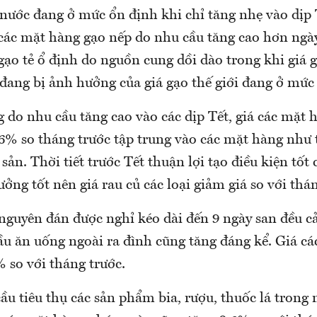
 nước đang ở mức ổn định khi chỉ tăng nhẹ vào dịp 
 các mặt hàng gạo nếp do nhu cầu tăng cao hơn ngà
gạo tẻ ổ định do nguồn cung dồi dào trong khi giá 
đang bị ảnh hưởng của giá gạo thế giới đang ở mức
 do nhu cầu tăng cao vào các dịp Tết, giá các mặt 
% so tháng trước tập trung vào các mặt hàng như th
sản. Thời tiết trước Tết thuận lợi tạo điều kiện tốt 
rưởng tốt nên giá rau củ các loại giảm giá so với thá
nguyên đán được nghỉ kéo dài đến 9 ngày san đều cả
ầu ăn uống ngoài ra đình cũng tăng đáng kể. Giá c
 so với tháng trước.
u tiêu thụ các sản phẩm bia, rượu, thuốc lá trong 