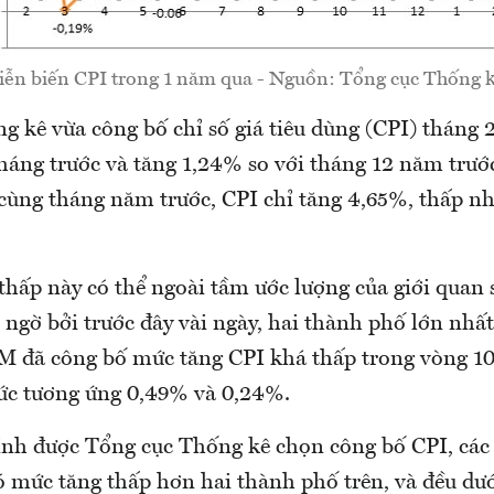
iễn biến CPI trong 1 năm qua - Nguồn: Tổng cục Thống k
g kê vừa công bố chỉ số giá tiêu dùng (CPI) tháng 
háng trước và tăng 1,24% so với tháng 12 năm trướ
 cùng tháng năm trước, CPI chỉ tăng 4,65%, thấp n
thấp này có thể ngoài tầm ước lượng của giới quan
ngờ bởi trước đây vài ngày, hai thành phố lớn nhất
 đã công bố mức tăng CPI khá thấp trong vòng 10
mức tương ứng 0,49% và 0,24%.
tỉnh được Tổng cục Thống kê chọn công bố CPI, các
ó mức tăng thấp hơn hai thành phố trên, và đều dư