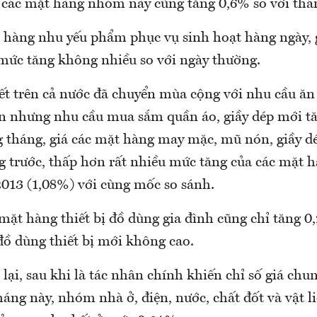
ả các mặt hàng nhóm này cũng tăng 0,6% so với thá
 hàng nhu yếu phẩm phục vụ sinh hoạt hàng ngày, 
mức tăng không nhiều so với ngày thường.
ết trên cả nước đã chuyển mùa cộng với nhu cầu ăn
n nhưng nhu cầu mua sắm quần áo, giầy dép mới t
g tháng, giá các mặt hàng may mặc, mũ nón, giầy dé
g trước, thấp hơn rất nhiều mức tăng của các mặt 
013 (1,08%) với cùng mốc so sánh.
 mặt hàng thiết bị đồ dùng gia đình cũng chỉ tăng 
ồ dùng thiết bị mới không cao.
lại, sau khi là tác nhân chính khiến chỉ số giá chu
háng này, nhóm nhà ở, điện, nước, chất đốt và vật l