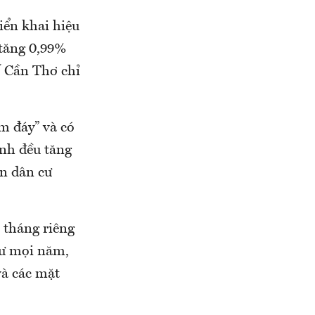
iển khai hiệu
 tăng 0,99%
ố Cần Thơ chỉ
m đáy” và có
ỉnh đều tăng
ận dân cư
 tháng riêng
hư mọi năm,
và các mặt