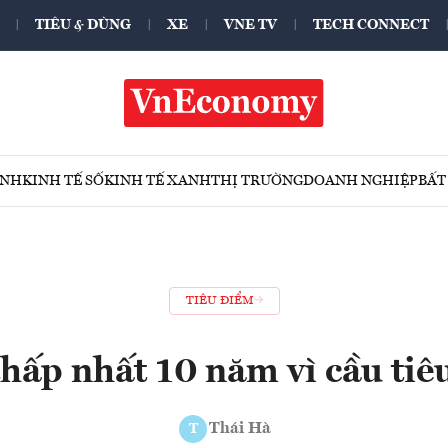
TIÊU & DÙNG
XE
VNE TV
TECH CONNECT
ÍNH
KINH TẾ SỐ
KINH TẾ XANH
THỊ TRƯỜNG
DOANH NGHIỆP
BẤT
TIÊU ĐIỂM
thấp nhất 10 năm vì cầu tiê
Thái Hà
T