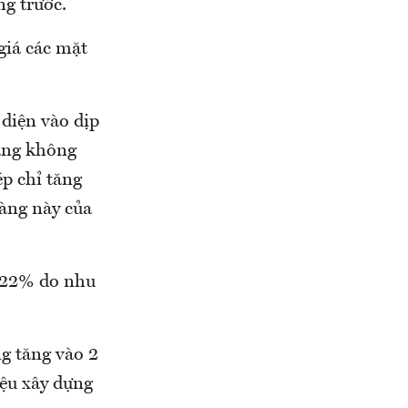
ng trước.
giá các mặt
 diện vào dịp
ăng không
p chỉ tăng
hàng này của
0,22% do nhu
ng tăng vào 2
iệu xây dựng