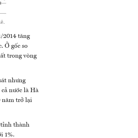
ê.
2/2014 tăng
c. Ở gốc so
hất trong vòng
 sát nhưng
 cả nước là Hà
 năm trở lại
 tỉnh thành
ới 1%.