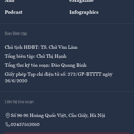
Ảnh
eMagazine
Đẹp +
An sinh
Podcast
Infographics
Giải trí
Y tế
Nhà
Ban Biên tập
Ẩm thực
Chủ tịch HĐBT: TS. Chử Văn Lâm
Tổng biên tập: Chử Thị Hạnh
Tổng thư ký tòa soạn: Đào Quang Bính
Giấy phép Tạp chí điện tử số: 272/GP-BTTTT ngày
26/6/2020
Liên hệ tòa soạn
Số 96-98 Hoàng Quốc Việt, Cầu Giấy, Hà Nội
02437552050