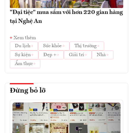
"Đại tiệc" mua sắm với hơn 220 gian hàng
tại Nghệ An
Xem thêm
Du lịch
Sức khỏe
Thị trường
Sự kiện
Đẹp +
Giải trí
Nhà
Ẩm thực
Đừng bỏ lỡ