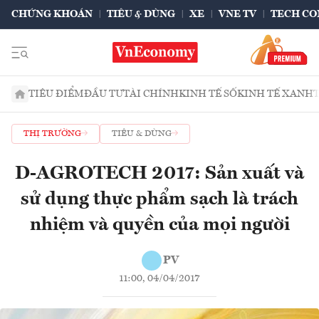
CHỨNG KHOÁN
TIÊU & DÙNG
XE
VNE TV
TECH CO
TIÊU ĐIỂM
ĐẦU TƯ
TÀI CHÍNH
KINH TẾ SỐ
KINH TẾ XANH
THỊ TRƯỜNG
TIÊU & DÙNG
D-AGROTECH 2017: Sản xuất và
sử dụng thực phẩm sạch là trách
nhiệm và quyền của mọi người
PV
11:00, 04/04/2017