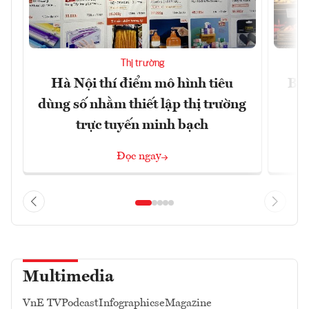
Thị trường
Hà Nội thí điểm mô hình tiêu
Bán
dùng số nhằm thiết lập thị trường
trực tuyến minh bạch
Đọc ngay
Multimedia
VnE TV
Podcast
Infographics
eMagazine