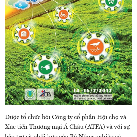
Được tổ chức bới Công ty cổ phần Hội chợ và
Xúc tiến Thương mại Á Châu (ATFA) và với sự