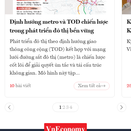
Định hướng metro và TOD chiến lược
K
trong phát triển đô thị bền vững
K
Phát triển đô thị theo định hướng giao
K
thông công cộng (TOD) kết hợp với mạng
V
lưới đường sắt đô thị (metro) là chiến lược
cốt lõi để giải quyết ùn tắc và tái cấu trúc
không gian. Mô hình này tập...
10
bài viết
Xem tất cả
2
1
2
3
4