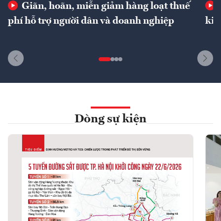
Giãn, hoãn, miễn giảm hàng loạt thuế
phí hỗ trợ người dân và doanh nghiệp
kin
Dòng sự kiện