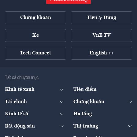
Chứng khoán
Tiêu & Dùng
Xe
VnE TV
Tech Connect
English ++
Tất cả chuyên mục
Kinh tế xanh
Tiêu điểm
Chuyển động xanh
Tài chính
Chứng khoán
Pháp lý
Ngân hàng
Doanh nghiệp niêm yết
Kinh tế số
Hạ tầng
Thương hiệu xanh
Thị trường vốn
Thị trường
Sản phẩm - Thị trường
Bất động sản
Thị trường
Diễn đàn
Thuế
Đầu tư
Tài sản số
Chính sách
Xuất nhập khẩu