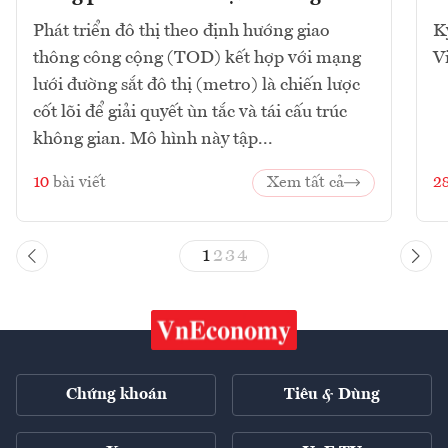
Phát triển đô thị theo định hướng giao
K
thông công cộng (TOD) kết hợp với mạng
V
lưới đường sắt đô thị (metro) là chiến lược
cốt lõi để giải quyết ùn tắc và tái cấu trúc
không gian. Mô hình này tập...
10
bài viết
Xem tất cả
2
1
2
3
4
Chứng khoán
Tiêu & Dùng