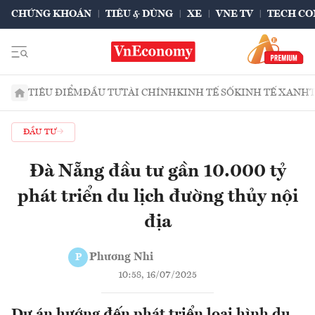
CHỨNG KHOÁN
TIÊU & DÙNG
XE
VNE TV
TECH CO
TIÊU ĐIỂM
ĐẦU TƯ
TÀI CHÍNH
KINH TẾ SỐ
KINH TẾ XANH
ĐẦU TƯ
Đà Nẵng đầu tư gần 10.000 tỷ
phát triển du lịch đường thủy nội
địa
Phương Nhi
P
10:58, 16/07/2025
Dự án hướng đến phát triển loại hình du