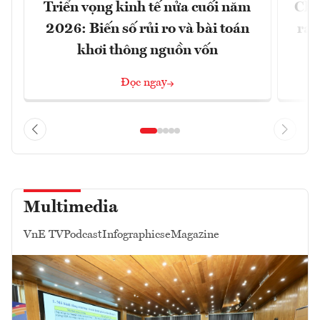
Triển vọng kinh tế nửa cuối năm
Chủ
2026: Biến số rủi ro và bài toán
ra 
khơi thông nguồn vốn
Đọc ngay
Multimedia
VnE TV
Podcast
Infographics
eMagazine