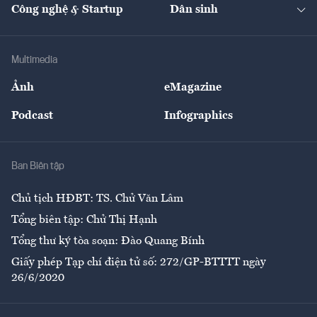
Nhà đầu tư
Du lịch
Công nghệ & Startup
Dân sinh
Tư vấn
Nông sản
Doanh nhân
Tư vấn Tiêu & Dùng
Infographics
Hạ tầng
Sức khỏe
Khung pháp lý
Doanh nghiệp
Địa phương
Thị trường
Bảo hiểm
Multimedia
Sự kiện
Nhân lực
Ảnh
eMagazine
Đẹp +
An sinh
Podcast
Infographics
Giải trí
Y tế
Nhà
Ban Biên tập
Ẩm thực
Chủ tịch HĐBT: TS. Chử Văn Lâm
Tổng biên tập: Chử Thị Hạnh
Tổng thư ký tòa soạn: Đào Quang Bính
Giấy phép Tạp chí điện tử số: 272/GP-BTTTT ngày
26/6/2020