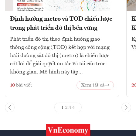
Định hướng metro và TOD chiến lược
K
trong phát triển đô thị bền vững
K
Phát triển đô thị theo định hướng giao
K
thông công cộng (TOD) kết hợp với mạng
V
lưới đường sắt đô thị (metro) là chiến lược
cốt lõi để giải quyết ùn tắc và tái cấu trúc
không gian. Mô hình này tập...
10
bài viết
Xem tất cả
2
1
2
3
4