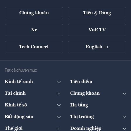
Chứng khoán
Tiêu & Dùng
Xe
VnE TV
Tech Connect
English ++
Tất cả chuyên mục
Kinh tế xanh
Tiêu điểm
Chuyển động xanh
Tài chính
Chứng khoán
Pháp lý
Ngân hàng
Doanh nghiệp niêm yết
Kinh tế số
Hạ tầng
Thương hiệu xanh
Thị trường vốn
Thị trường
Sản phẩm - Thị trường
Bất động sản
Thị trường
Diễn đàn
Thuế
Đầu tư
Tài sản số
Chính sách
Xuất nhập khẩu
Thế giới
Doanh nghiệp