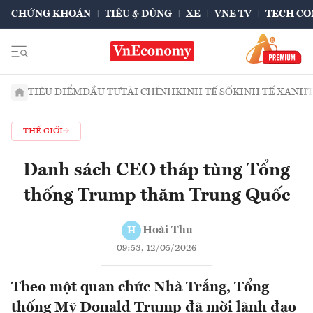
CHỨNG KHOÁN
TIÊU & DÙNG
XE
VNE TV
TECH CO
TIÊU ĐIỂM
ĐẦU TƯ
TÀI CHÍNH
KINH TẾ SỐ
KINH TẾ XANH
THẾ GIỚI
Danh sách CEO tháp tùng Tổng
thống Trump thăm Trung Quốc
Hoài Thu
H
09:53, 12/05/2026
Theo một quan chức Nhà Trắng, Tổng
thống Mỹ Donald Trump đã mời lãnh đạo