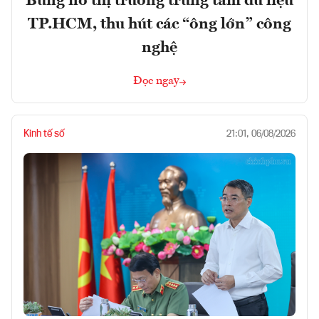
Bùng nổ thị trường trung tâm dữ liệu
TP.HCM, thu hút các “ông lớn” công
nghệ
Đọc ngay
Kinh tế số
21:01, 06/08/2026