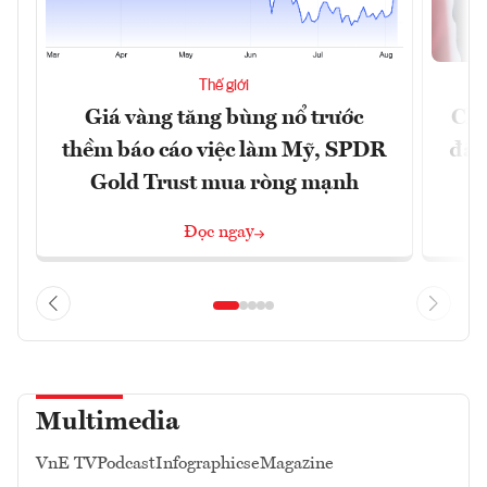
Thế giới
Giá vàng tăng bùng nổ trước
Chí
thềm báo cáo việc làm Mỹ, SPDR
đã 
Gold Trust mua ròng mạnh
Đọc ngay
Multimedia
VnE TV
Podcast
Infographics
eMagazine