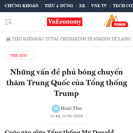
CHỨNG KHOÁN
TIÊU & DÙNG
XE
VNE TV
TECH CO
TIÊU ĐIỂM
ĐẦU TƯ
TÀI CHÍNH
KINH TẾ SỐ
KINH TẾ XANH
THẾ GIỚI
Những vấn đề phủ bóng chuyến
thăm Trung Quốc của Tổng thống
Trump
Hoài Thu
H
11:44, 11/05/2026
Cuộc gặp giữa Tổng thống Mỹ Donald