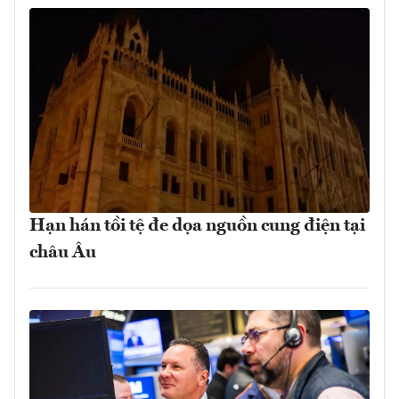
Hạn hán tồi tệ đe dọa nguồn cung điện tại
châu Âu