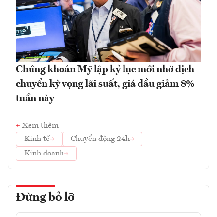
Chứng khoán Mỹ lập kỷ lục mới nhờ dịch
chuyển kỳ vọng lãi suất, giá dầu giảm 8%
tuần này
Xem thêm
Kinh tế
Chuyển động 24h
Kinh doanh
Đừng bỏ lỡ