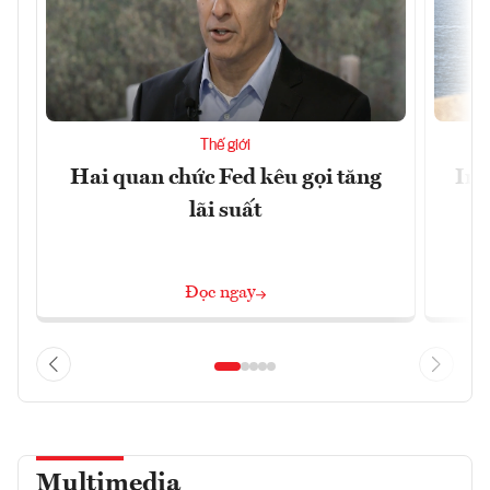
Thế giới
Hai quan chức Fed kêu gọi tăng
Ira
lãi suất
Đọc ngay
Multimedia