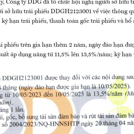
y, Công ty DDG đã tổ chức hội nghị người sở hữu tr
ười sở hữu trái phiếu DDGH2123001 về việc thông 
n kỳ hạn trái phiếu, thanh toán gốc trái phiếu và bổ 
ái phiếu trên gia hạn thêm 2 năm, ngày đáo hạn đượ
suất áp dụng nâng từ 11,5% lên 13,5%/năm; kỳ hạn t