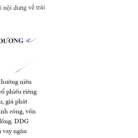
 thường niên
cổ phiếu riêng
u, giá phát
ành công, vốn
ỷ đồng. DDG
ền vay ngân