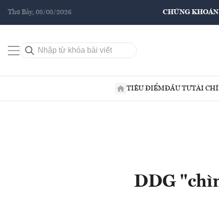
Thứ Bảy, 08/08/2026
CHỨNG KHOÁN
TIÊU ĐIỂM
ĐẦU TƯ
TÀI CH
DDG "chìm