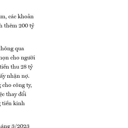
ảm, các khoản
h thêm 200 tỷ
thông qua
chọn cho người
iền thu 28 tỷ
iấy nhận nợ.
 cho công ty,
ệc thay đổi
 tiền kinh
tháng 3/2023