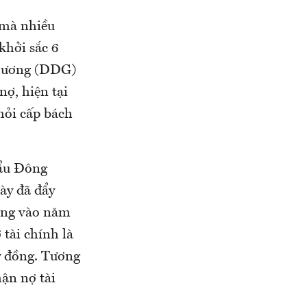
 mà nhiều
khởi sắc 6
 Dương (DDG)
ợ, hiện tại
 hỏi cấp bách
hẩu Đông
ày đã đẩy
đồng vào năm
 tài chính là
tỷ đồng. Tương
ận nợ tài