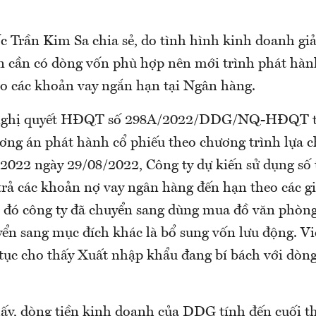
 Trần Kim Sa chia sẻ, do tình hình kinh doanh gi
n cần có dòng vốn phù hợp nên mới trình phát hàn
ho các khoản vay ngắn hạn tại Ngân hàng.
i nghị quyết HĐQT số 298A/2022/DDG/NQ-HĐQT 
ương án phát hành cổ phiếu theo chương trình lựa 
2022 ngày 29/08/2022, Công ty dự kiến sử dụng số t
trả các khoản nợ vay ngân hàng đến hạn theo các g
u đó công ty đã chuyển sang dùng mua đồ văn phòng
yển sang mục đích khác là bổ sung vốn lưu động. Vi
 tục cho thấy Xuất nhập khẩu đang bí bách với dòng
hấy, dòng tiền kinh doanh của DDG tính đến cuối 