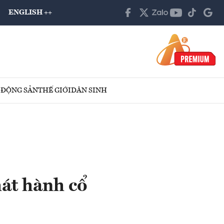
ENGLISH ++
 ĐỘNG SẢN
THẾ GIỚI
DÂN SINH
át hành cổ