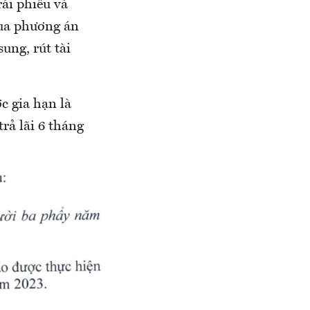
ái phiếu và
qua phương án
sung, rút tài
c gia hạn là
rả lãi 6 tháng