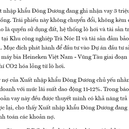
t nhập khẩu Đông Dương đang ghi nhận vay 3 triệu 
ỷ đồng. Trái phiếu này không chuyển đổi, không kèm
o là quyền sử dụng đất, hệ thống lò hơi và tài sản t
 tại Khu công nghiệp Trà Nóc II và tài sản đảm bả
. Mục đích phát hành để đầu tư vào Dự án đầu tư s
 máy bia Heineken Việt Nam - Vũng Tàu giai đoạn 
hí CO2 hóa lỏng từ lò hơi.
y nợ của Xuất nhập khẩu Đông Dương chủ yếu nhằ
doanh với mức lãi suất dao động 11-12%. Trong báo 
hoản vay này đều được thuyết mình có khả năng trả 
ợc lại, cho thấy Xuất nhập khẩu Đông Dương đang
anh toán các khoản nợ.