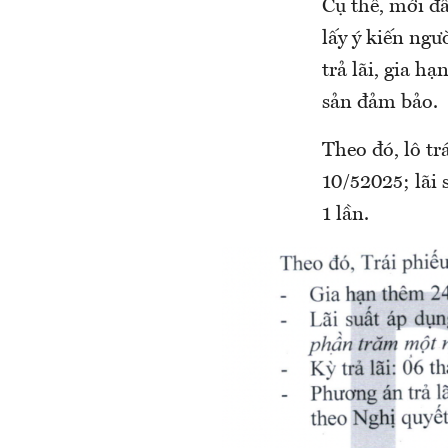
Cụ thể, mới đâ
lấy ý kiến ng
trả lãi, gia hạ
sản đảm bảo.
Theo đó, lô tr
10/52025; lãi 
1 lần.