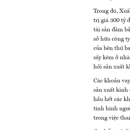
Trong đó, Xuấ
trị giá 300 t
tài sản đảm bả
sở hữu công ty
của bên thứ ba
sấy kèm ở nhà
hồi sản xuất k
Các khoản va
sản xuất kinh 
hầu hết các k
tình hình ngư
trong việc th