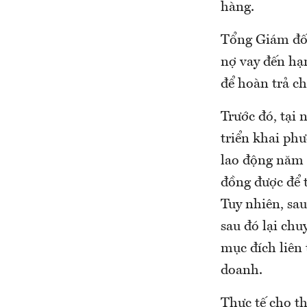
hàng.
Tổng Giám đốc
nợ vay đến hạ
để hoàn trả c
Trước đó, tạ
triển khai ph
lao động năm 
đồng được để 
Tuy nhiên, sa
sau đó lại chu
mục đích liên
doanh.
Thực tế cho t