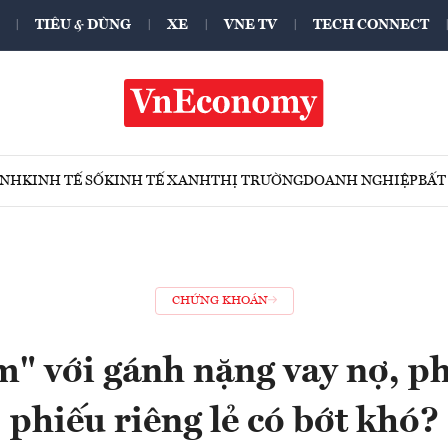
TIÊU & DÙNG
XE
VNE TV
TECH CONNECT
ÍNH
KINH TẾ SỐ
KINH TẾ XANH
THỊ TRƯỜNG
DOANH NGHIỆP
BẤT
CHỨNG KHOÁN
" với gánh nặng vay nợ, ph
phiếu riêng lẻ có bớt khó?