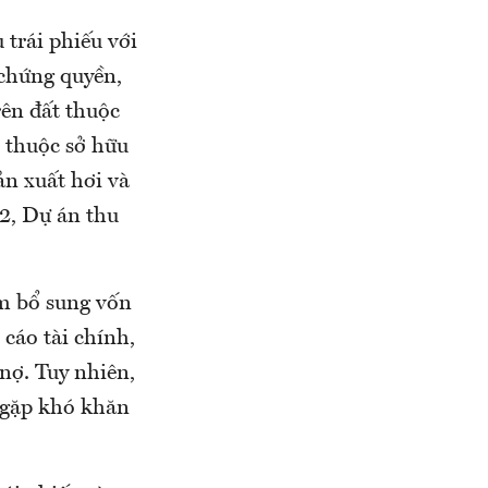
trái phiếu với
 chứng quyền,
rên đất thuộc
o thuộc sở hữu
ản xuất hơi và
2, Dự án thu
m bổ sung vốn
cáo tài chính,
nợ. Tuy nhiên,
 gặp khó khăn