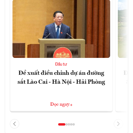
Đầu tư
Đề xuất điều chỉnh dự án đường
Đồn
sắt Lào Cai - Hà Nội - Hải Phòng
3 
Đọc ngay