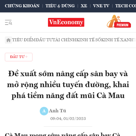
CHỨNG KHOÁN
TIÊU & DÙNG
XE
VNE TV
TECH CO
TIÊU ĐIỂM
ĐẦU TƯ
TÀI CHÍNH
KINH TẾ SỐ
KINH TẾ XANH
ĐẦU TƯ
Đề xuất sớm nâng cấp sân bay và
mở rộng nhiều tuyến đường, khai
phá tiềm năng đất mũi Cà Mau
Anh Tú
A
09:04, 01/02/2023
Cà Mau mong sớm nâng cấp sân bay Cà