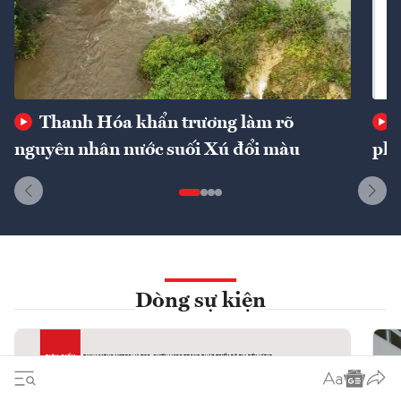
Thanh Hóa khẩn trương làm rõ
nguyên nhân nước suối Xú đổi màu
phí
Dòng sự kiện