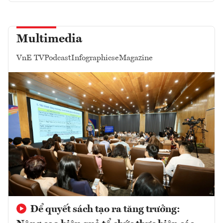
Multimedia
VnE TV
Podcast
Infographics
eMagazine
Để quyết sách tạo ra tăng trưởng: