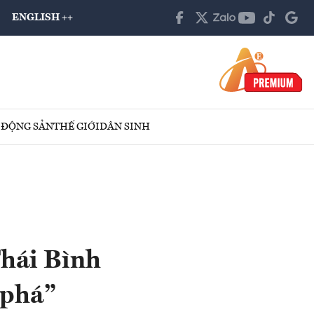
ENGLISH ++
 ĐỘNG SẢN
THẾ GIỚI
DÂN SINH
Thái Bình
 phá”