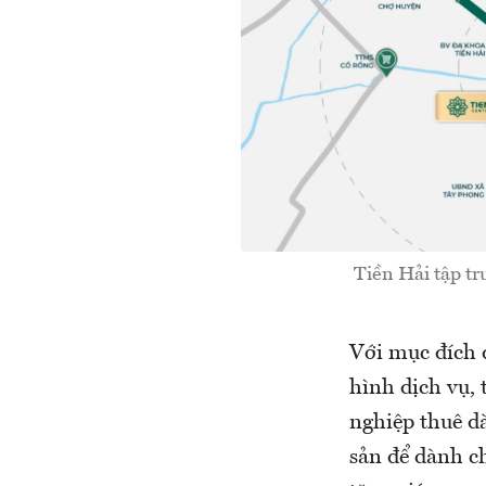
Tiền Hải tập tr
Với mục đích đ
hình dịch vụ, 
nghiệp thuê dà
sản để dành c