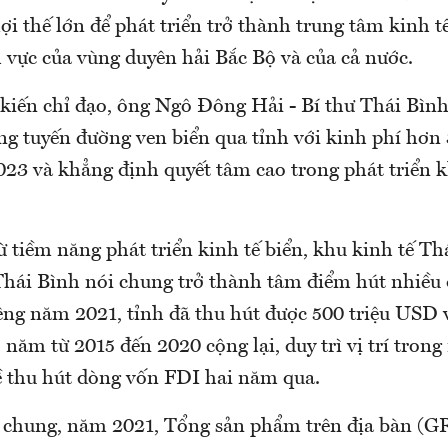
ợi thế lớn để phát triển trở thành trung tâm kinh tế
 vực của vùng duyên hải Bắc Bộ và của cả nước.
 kiến chỉ đạo, ông Ngô Đông Hải - Bí thư Thái Bình
ng tuyến đường ven biển qua tỉnh với kinh phí hơn 
023 và khẳng định quyết tâm cao trong phát triển k
 tiềm năng phát triển kinh tế biển, khu kinh tế Th
 Thái Bình nói chung trở thành tâm điểm hút nhiều
iêng năm 2021, tỉnh đã thu hút được 500 triệu USD 
 năm từ 2015 đến 2020 cộng lại, duy trì vị trí tro
ề thu hút dòng vốn FDI hai năm qua.
i chung, năm 2021, Tổng sản phẩm trên địa bàn (G