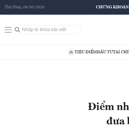
Thứ Năm, 06/08/2026
CHỨNG KHOÁN
TIÊU ĐIỂM
ĐẦU TƯ
TÀI CH
Điểm nhấ
đưa 