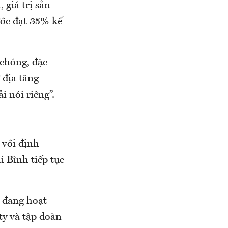
giá trị sản
ước đạt 35% kế
chóng, đặc
 địa tăng
 nói riêng”.
 với định
i Bình tiếp tục
 đang hoạt
ty và tập đoàn