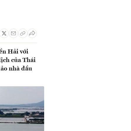
ền Hải với
lịch của Thái
đảo nhà đầu