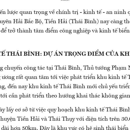
ến lược quan trọng về chính trị - kinh tế - an ninh
uyên Hải Bắc Bộ, Tiền Hải (Thái Bình) nay càng t
 để trở thành tâm điểm công nghiệp và kinh tế biể
Ế THÁI BÌNH: DỰ ÁN TRỌNG ĐIỂM CỦA K
ng chuyến công tác tại Thái Bình, Thủ tướng Phạm
 ương rất quan tâm tới việc phát triển khu kinh tế 
g, đến nay khu kinh tế Thái Bình mới chủ yếu triển
n tới cần phát triển theo hướng khai thác không gian
 lấy cơ sở từ việc quy hoạch khu kinh tế Thái Bình
 huyện Tiền Hải và Thái Thụy với diện tích trên 30
dài hơn 50km. Đây là khu vực có hệ sinh thái biển 