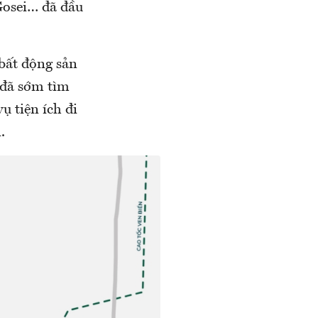
Gosei… đã đầu
 bất động sản
 đã sớm tìm
ụ tiện ích đi
.