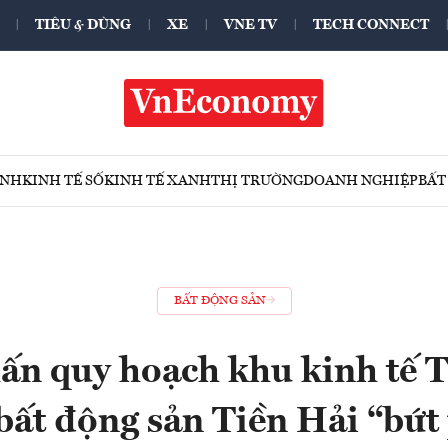
TIÊU & DÙNG
XE
VNE TV
TECH CONNECT
ÍNH
KINH TẾ SỐ
KINH TẾ XANH
THỊ TRƯỜNG
DOANH NGHIỆP
BẤT
BẤT ĐỘNG SẢN
n quy hoạch khu kinh tế 
bất động sản Tiền Hải “bứt