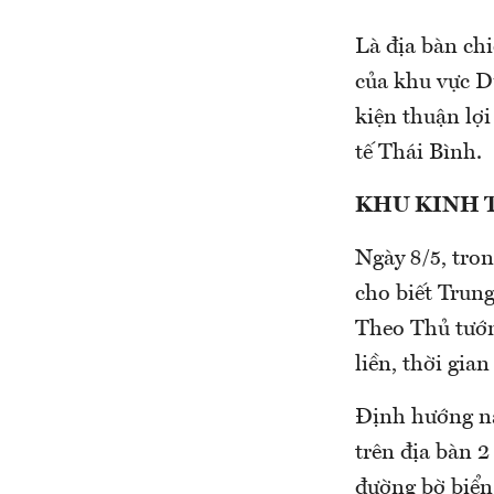
Là địa bàn chi
của khu vực D
kiện thuận lợi
tế Thái Bình.
KHU KINH T
Ngày 8/5, tro
cho biết Trung
Theo Thủ tướn
liền, thời gia
Định hướng này
trên địa bàn 2
đường bờ biển 