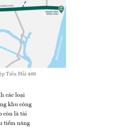
iệp Tiền Hải 466
h các loại
rong khu công
 còn là tài
ều tiềm năng