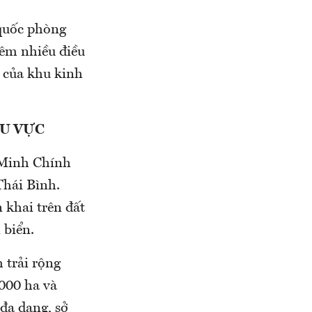
 quốc phòng
hêm nhiều điều
n của khu kinh
HU VỰC
 Minh Chính
Thái Bình.
 khai trên đất
 biển.
 trải rộng
.000 ha và
đa dạng, sở