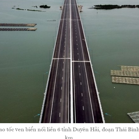
o tốc ven biển nối liền 6 tỉnh Duyên Hải, đoạn Thái Bìn
km.