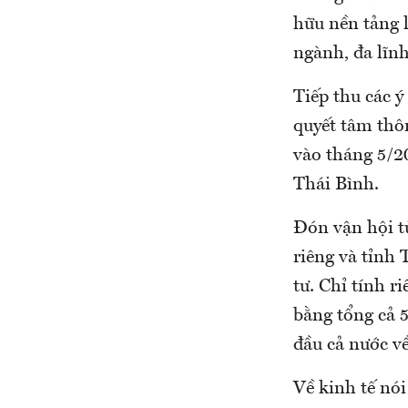
hữu nền tảng l
ngành, đa lĩnh
Tiếp thu các ý
quyết tâm thô
vào tháng 5/2
Thái Bình.
Đón vận hội từ
riêng và tỉnh
tư. Chỉ tính r
bằng tổng cả 5
đầu cả nước v
Về kinh tế nó