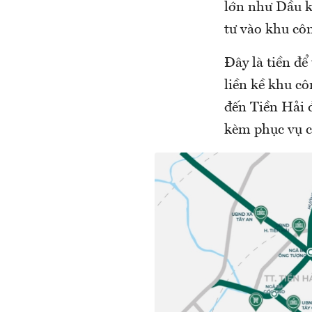
lớn như Dầu k
tư vào khu cô
Đây là tiền để
liền kề khu c
đến Tiền Hải đ
kèm phục vụ c