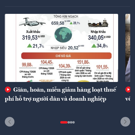
Giãn, hoãn, miễn giảm hàng loạt thuế
phí hỗ trợ người dân và doanh nghiệp
về 