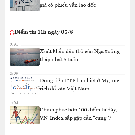
giá cổ phiếu vẫn lao dốc
Điểm tin 11h ngày 05/8
0:31
Xuất khẩu dầu thô của Nga xuống
thấp nhất 6 tuần
2:05
Dòng tiền ETF hạ nhiệt ở Mỹ, rục
rịch đổ vào Việt Nam
4:03
Chinh phục hơn 100 điểm từ đáy,
VN-Index sắp gặp cản “cứng”?