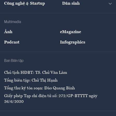
Nhà đầu tư
Du lịch
Công nghệ & Startup
Dân sinh
Tư vấn
Nông sản
Doanh nhân
Tư vấn Tiêu & Dùng
Infographics
Hạ tầng
Sức khỏe
Khung pháp lý
Doanh nghiệp
Địa phương
Thị trường
Bảo hiểm
Multimedia
Sự kiện
Nhân lực
Ảnh
eMagazine
Đẹp +
An sinh
Podcast
Infographics
Giải trí
Y tế
Nhà
Ban Biên tập
Ẩm thực
Chủ tịch HĐBT: TS. Chử Văn Lâm
Tổng biên tập: Chử Thị Hạnh
Tổng thư ký tòa soạn: Đào Quang Bính
Giấy phép Tạp chí điện tử số: 272/GP-BTTTT ngày
26/6/2020