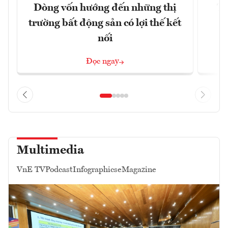
Dòng vốn hướng đến những thị
Tậ
trường bất động sản có lợi thế kết
t
nối
Đọc ngay
Multimedia
VnE TV
Podcast
Infographics
eMagazine