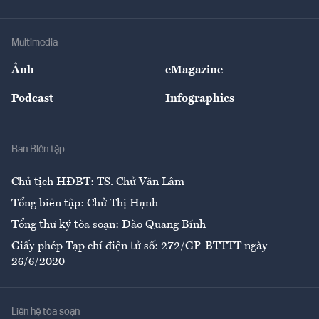
Tư vấn Tiêu & Dùng
Infographics
Hạ tầng
Sức khỏe
Khung pháp lý
Doanh nghiệp
Địa phương
Thị trường
Bảo hiểm
Multimedia
Sự kiện
Nhân lực
Ảnh
eMagazine
Đẹp +
An sinh
Podcast
Infographics
Giải trí
Y tế
Nhà
Ban Biên tập
Ẩm thực
Chủ tịch HĐBT: TS. Chử Văn Lâm
Tổng biên tập: Chử Thị Hạnh
Tổng thư ký tòa soạn: Đào Quang Bính
Giấy phép Tạp chí điện tử số: 272/GP-BTTTT ngày
26/6/2020
Liên hệ tòa soạn