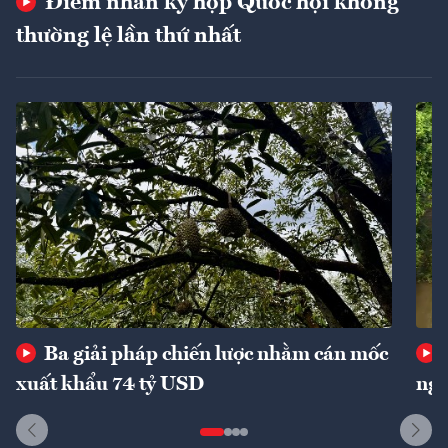
Điểm nhấn kỳ họp Quốc hội không
thường lệ lần thứ nhất
Ba giải pháp chiến lược nhằm cán mốc
xuất khẩu 74 tỷ USD
ngu