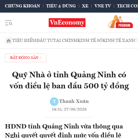
CHỨNG KHOÁN
TIÊU & DÙNG
XE
VNE TV
TECH CO
TIÊU ĐIỂM
ĐẦU TƯ
TÀI CHÍNH
KINH TẾ SỐ
KINH TẾ XANH
BẤT ĐỘNG SẢN
Quỹ Nhà ở tỉnh Quảng Ninh có
vốn điều lệ ban đầu 500 tỷ đồng
Thanh Xuân
T
14:51, 27/06/2026
HĐND tỉnh Quảng Ninh vừa thông qua
Nghị quyết quyết định mức vốn điều lệ