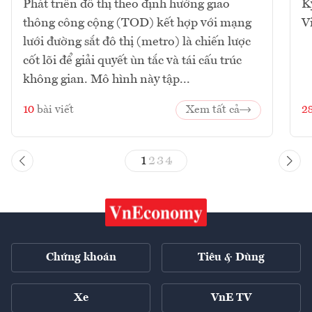
Phát triển đô thị theo định hướng giao
K
thông công cộng (TOD) kết hợp với mạng
V
lưới đường sắt đô thị (metro) là chiến lược
cốt lõi để giải quyết ùn tắc và tái cấu trúc
không gian. Mô hình này tập...
10
bài viết
Xem tất cả
2
1
2
3
4
Chứng khoán
Tiêu & Dùng
Xe
VnE TV