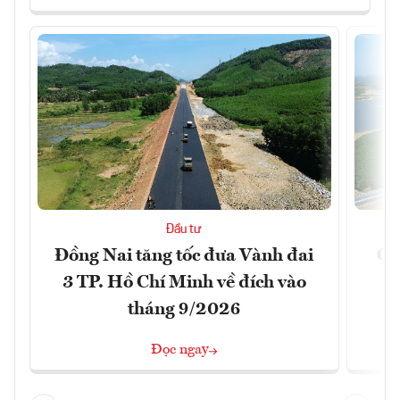
Đầu tư
Đồng Nai tăng tốc đưa Vành đai
Ca
3 TP. Hồ Chí Minh về đích vào
T
tháng 9/2026
Đọc ngay