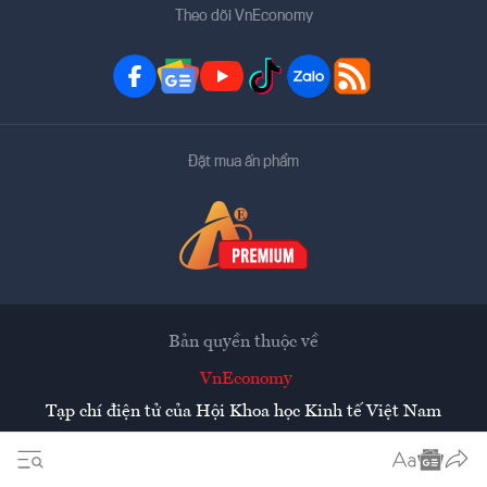
Theo dõi VnEconomy
Đặt mua ấn phẩm
Bản quyền thuộc về
VnEconomy
Tạp chí điện tử của Hội Khoa học Kinh tế Việt Nam
Mọi tin bài đăng lại từ website này phải có sự chấp thuận
bằng văn bản của
Tạp chí Kinh tế Việt Nam - VnEconomy