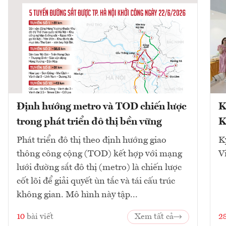
Định hướng metro và TOD chiến lược
K
trong phát triển đô thị bền vững
K
Phát triển đô thị theo định hướng giao
K
thông công cộng (TOD) kết hợp với mạng
V
lưới đường sắt đô thị (metro) là chiến lược
cốt lõi để giải quyết ùn tắc và tái cấu trúc
không gian. Mô hình này tập...
10
bài viết
Xem tất cả
2