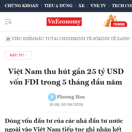
CHỨNG KHOÁN
TIÊU & DÙNG
XE
VNE TV
TECH CO
TIÊU ĐIỂM
ĐẦU TƯ
TÀI CHÍNH
KINH TẾ SỐ
KINH TẾ XANH
ĐẦU TƯ
Việt Nam thu hút gần 25 tỷ USD
vốn FDI trong 5 tháng đầu năm
Phương Hoa
P
10:06, 03/06/2026
Dòng vốn đầu tư của các nhà đầu tư nước
ngoài vào Việt Nam tiếp tục ghi nhận kết