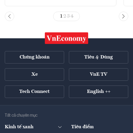
1
2
3
4
Chứng khoán
Tiêu & Dùng
Xe
VnE TV
Tech Connect
English ++
Tất cả chuyên mục
Kinh tế xanh
Tiêu điểm