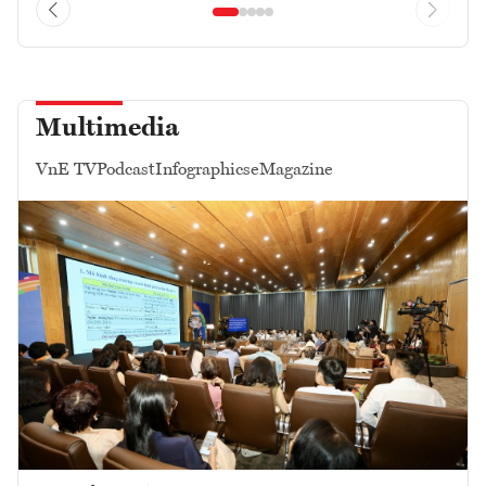
Multimedia
VnE TV
Podcast
Infographics
eMagazine