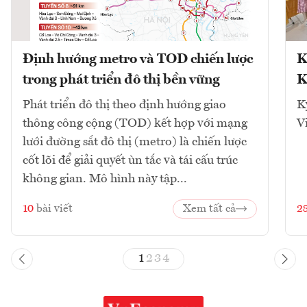
Định hướng metro và TOD chiến lược
K
trong phát triển đô thị bền vững
K
Phát triển đô thị theo định hướng giao
K
thông công cộng (TOD) kết hợp với mạng
V
lưới đường sắt đô thị (metro) là chiến lược
cốt lõi để giải quyết ùn tắc và tái cấu trúc
không gian. Mô hình này tập...
10
bài viết
Xem tất cả
2
1
2
3
4