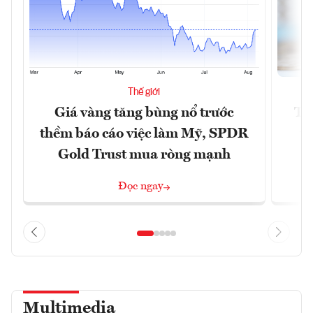
Thế giới
Giá vàng tăng bùng nổ trước
Tr
thềm báo cáo việc làm Mỹ, SPDR
th
Gold Trust mua ròng mạnh
Đọc ngay
Multimedia