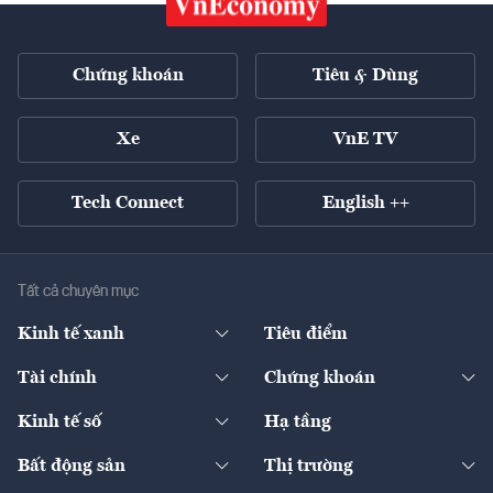
Chứng khoán
Tiêu & Dùng
Xe
VnE TV
Tech Connect
English ++
Tất cả chuyên mục
Kinh tế xanh
Tiêu điểm
Chuyển động xanh
Tài chính
Chứng khoán
Pháp lý
Ngân hàng
Doanh nghiệp niêm yết
Kinh tế số
Hạ tầng
Thương hiệu xanh
Thị trường vốn
Thị trường
Sản phẩm - Thị trường
Bất động sản
Thị trường
Diễn đàn
Thuế
Đầu tư
Tài sản số