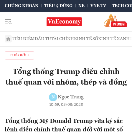
CHỨNG KHOÁN
TIÊU & DÙNG
XE
VNE TV
TECH CO
TIÊU ĐIỂM
ĐẦU TƯ
TÀI CHÍNH
KINH TẾ SỐ
KINH TẾ XANH
THẾ GIỚI
Tổng thống Trump điều chỉnh
thuế quan với nhôm, thép và đồng
Ngọc Trang
N
10:59, 03/06/2026
Tổng thống Mỹ Donald Trump vừa ký sắc
lệnh điều chỉnh thuế quan đối với một số