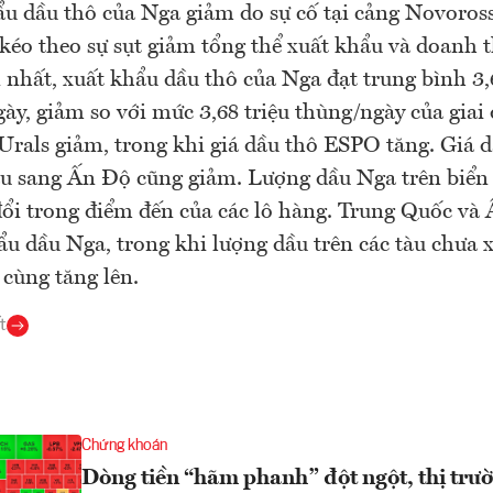
u dầu thô của Nga giảm do sự cố tại cảng Novoross
, kéo theo sự sụt giảm tổng thể xuất khẩu và doanh 
 nhất, xuất khẩu dầu thô của Nga đạt trung bình 3,
ày, giảm so với mức 3,68 triệu thùng/ngày của giai 
Urals giảm, trong khi giá dầu thô ESPO tăng. Giá 
u sang Ấn Độ cũng giảm. Lượng dầu Nga trên biển 
đổi trong điểm đến của các lô hàng. Trung Quốc và
u dầu Nga, trong khi lượng dầu trên các tàu chưa 
 cùng tăng lên.
t
Chứng khoán
Dòng tiền “hãm phanh” đột ngột, thị trư