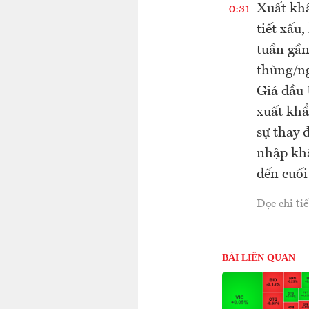
Xuất khẩ
0:31
tiết xấu
tuần gần
thùng/ng
Giá dầu 
xuất khẩ
sự thay 
nhập khẩ
đến cuối
Đọc chi tiế
BÀI LIÊN QUAN