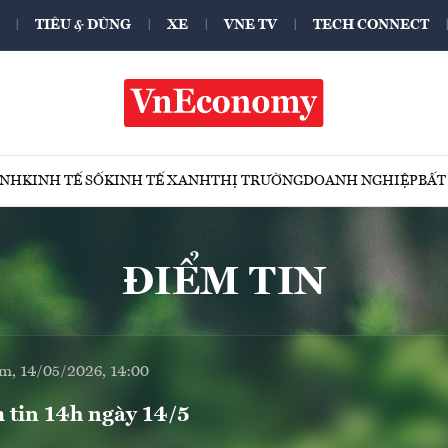
TIÊU & DÙNG
XE
VNE TV
TECH CONNECT
ÍNH
KINH TẾ SỐ
KINH TẾ XANH
THỊ TRƯỜNG
DOANH NGHIỆP
BẤT
ĐIỂM TIN
m, 14/05/2026, 14:00
 tin 14h ngày 14/5