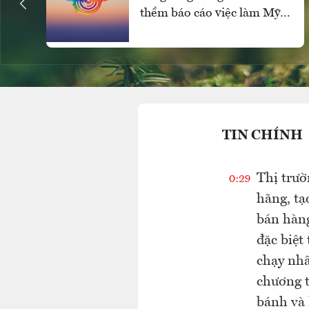
thềm báo cáo việc làm Mỹ,
SPDR Gold Trust mua ròng
mạnh
TIN CHÍNH
Thị trườ
0:29
hãng, tạ
bán hàng
đặc biệt
chạy nhấ
chương t
bánh và 