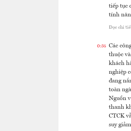
tiếp tục
tính năn
Đọc chi tiế
Các công
0:35
thuộc và
khách hà
nghiệp c
đang nắm
toàn ngà
Nguồn vố
thanh kh
CTCK vẫn
suy giảm