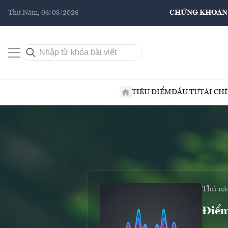
Thứ Năm, 06/08/2026
CHỨNG KHOÁN
TIÊU ĐIỂM
ĐẦU TƯ
TÀI CH
Thứ nă
Điểm