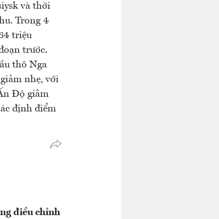
iysk và thời
thu. Trong 4
64 triệu
đoạn trước.
dầu thô Nga
giảm nhẹ, với
 Ấn Độ giảm
xác định điểm
ờng điều chỉnh