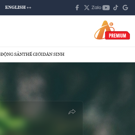
ENGLISH ++
 ĐỘNG SẢN
THẾ GIỚI
DÂN SINH