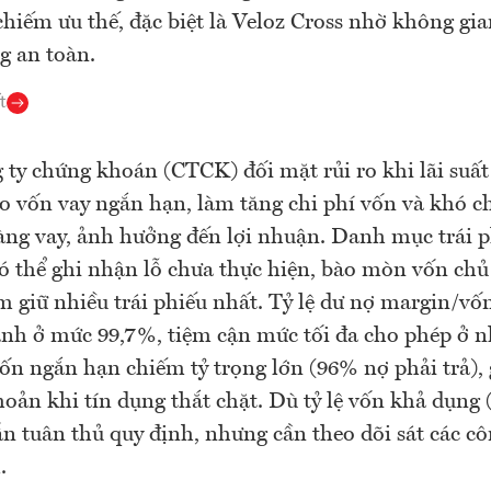
 chiếm ưu thế, đặc biệt là Veloz Cross nhờ không gia
g an toàn.
t
 ty chứng khoán (CTCK) đối mặt rủi ro khi lãi suất
o vốn vay ngắn hạn, làm tăng chi phí vốn và khó c
ng vay, ảnh hưởng đến lợi nhuận. Danh mục trái 
ó thể ghi nhận lỗ chưa thực hiện, bào mòn vốn ch
 giữ nhiều trái phiếu nhất. Tỷ lệ dư nợ margin/vố
nh ở mức 99,7%, tiệm cận mức tối đa cho phép ở 
n ngắn hạn chiếm tỷ trọng lớn (96% nợ phải trả), 
oản khi tín dụng thắt chặt. Dù tỷ lệ vốn khả dụng
 tuân thủ quy định, nhưng cần theo dõi sát các c
.