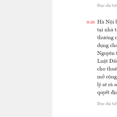
Đọc chi tiế
Hà Nội b
0:38
tại nhà 
thương m
dụng cho
Nguyên t
Luật Đấu
cho thuê
mở rộng 
lý sẽ rà
quyết đị
Đọc chi tiế