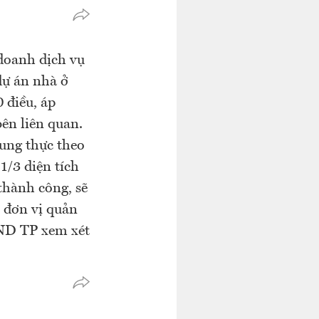
doanh dịch vụ
 dự án nhà ở
 điều, áp
bên liên quan.
rung thực theo
1/3 diện tích
thành công, sẽ
 đơn vị quản
UBND TP xem xét