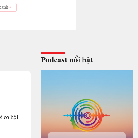
doanh
Podcast nổi bật
i cơ hội