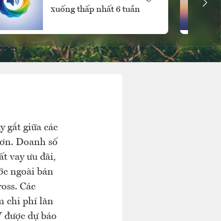
xuống thấp nhất 6 tuần
 gắt giữa các
hơn. Doanh số
t vay ưu đãi,
ước ngoài bán
ross. Các
m chi phí lăn
V được dự báo