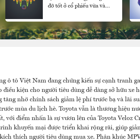
đỡ tốt ở cổ phiếu vừa và
nhỏ, vốn ngoại vẫn mua
ròng
ng ô tô Việt Nam đang chứng kiến sự cạnh tranh gay
o điều kiện cho người tiêu dùng dễ dàng sở hữu xe 
 tăng nhờ chính sách giảm lệ phí trước bạ và lãi suấ
 trước mùa du lịch hè. Toyota vẫn là thương hiệu n
t, với điểm nhấn là sự vươn lên của Toyota Veloz C
rình khuyến mại được triển khai rộng rãi, giúp giả
kích thích người tiêu dùng mua xe. Phân khúc MP