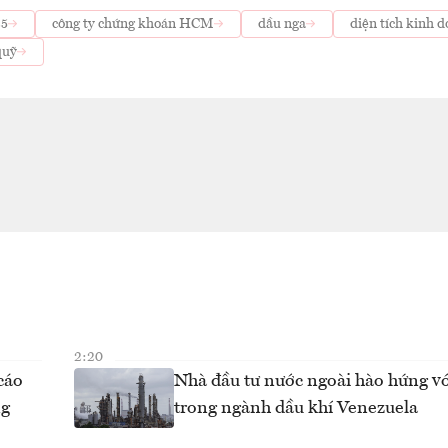
25
công ty chứng khoán HCM
dầu nga
diện tích kinh 
quỹ
2:20
cáo
Nhà đầu tư nước ngoài hào hứng vớ
ng
trong ngành dầu khí Venezuela