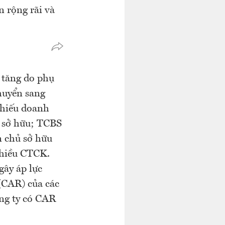
n rộng rãi và
 tăng do phụ
huyển sang
phiếu doanh
ủ sở hữu; TCBS
n chủ sở hữu
nhiều CTCK.
gây áp lực
 (CAR) của các
ông ty có CAR