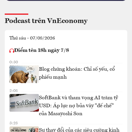
Podcast trên VnEconomy
Thứ sáu - 07/08/2026
Điểm tên 18h ngày 7/8
0:30
Blog chứng khoán: Chỉ số yếu, cổ
phiếu mạnh
2:08
SoftBank và tham vọng AI trăm tỷ
USD: Áp lực nợ bủa vây "đế chế"
của Masayoshi Son
3:28
Sự thay đổi của các siêu cường kinh