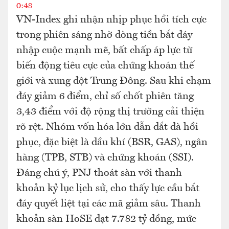
0:48
VN-Index ghi nhận nhịp phục hồi tích cực
trong phiên sáng nhờ dòng tiền bắt đáy
nhập cuộc mạnh mẽ, bất chấp áp lực từ
biến động tiêu cực của chứng khoán thế
giới và xung đột Trung Đông. Sau khi chạm
đáy giảm 6 điểm, chỉ số chốt phiên tăng
3,43 điểm với độ rộng thị trường cải thiện
rõ rệt. Nhóm vốn hóa lớn dẫn dắt đà hồi
phục, đặc biệt là dầu khí (BSR, GAS), ngân
hàng (TPB, STB) và chứng khoán (SSI).
Đáng chú ý, PNJ thoát sàn với thanh
khoản kỷ lục lịch sử, cho thấy lực cầu bắt
đáy quyết liệt tại các mã giảm sâu. Thanh
khoản sàn HoSE đạt 7.782 tỷ đồng, mức