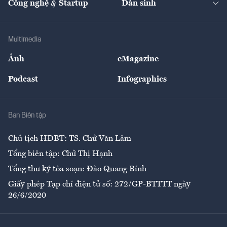
Công nghệ & Startup
Dân sinh
Tư vấn
Nông sản
Doanh nhân
Tư vấn Tiêu & Dùng
Infographics
Hạ tầng
Sức khỏe
Khung pháp lý
Doanh nghiệp
Địa phương
Thị trường
Bảo hiểm
Multimedia
Sự kiện
Nhân lực
Ảnh
eMagazine
Đẹp +
An sinh
Podcast
Infographics
Giải trí
Y tế
Nhà
Ban Biên tập
Ẩm thực
Chủ tịch HĐBT: TS. Chử Văn Lâm
Tổng biên tập: Chử Thị Hạnh
Tổng thư ký tòa soạn: Đào Quang Bính
Giấy phép Tạp chí điện tử số: 272/GP-BTTTT ngày
26/6/2020