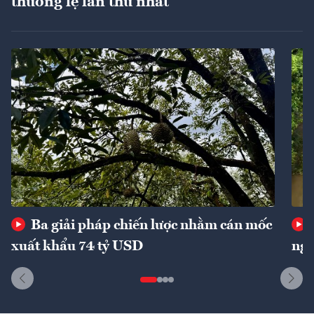
thường lệ lần thứ nhất
Ba giải pháp chiến lược nhằm cán mốc
xuất khẩu 74 tỷ USD
ngu