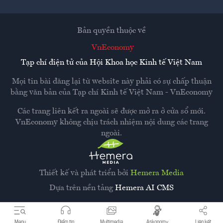
Bản quyền thuộc về
VnEconomy
Tạp chí điện tử của Hội Khoa học Kinh tế Việt Nam
Mọi tin bài đăng lại từ website này phải có sự chấp thuận
bằng văn bản của
Tạp chí Kinh tế Việt Nam - VnEconomy
Các trang liên kết ra ngoài sẽ được mở ra ở cửa sổ mới.
VnEconomy không chịu trách nhiệm nội dung các trang
ngoài.
Thiết kế và phát triển bởi
Hemera Media
Dựa trên nền tảng
Hemera AI CMS
Menu
Điểm tin
Multimedia
Askonomy
Liên kết