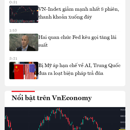
0:31
VN-Index giảm mạnh nhất 8 phiên,
thanh khoản xuống đáy
1:53
Hai quan chức Fed kêu gọi tăng lãi
suất
3:21
Bị Mỹ áp hạn chế về AI, Trung Quốc
đưa ra loạt biện pháp trả đũa
Nổi bật trên VnEconomy