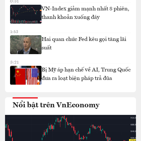
0:31
VN-Index giảm mạnh nhất 8 phiên,
thanh khoản xuống đáy
1:53
Hai quan chức Fed kêu gọi tăng lãi
suất
3:21
Bị Mỹ áp hạn chế về AI, Trung Quốc
đưa ra loạt biện pháp trả đũa
Nổi bật trên VnEconomy