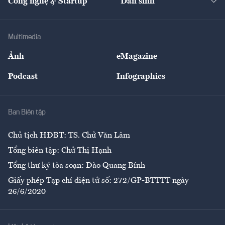
Công nghệ & Startup
Dân sinh
Tư vấn
Nông sản
Doanh nhân
Tư vấn Tiêu & Dùng
Infographics
Hạ tầng
Sức khỏe
Khung pháp lý
Doanh nghiệp
Địa phương
Thị trường
Bảo hiểm
Multimedia
Sự kiện
Nhân lực
Ảnh
eMagazine
Đẹp +
An sinh
Podcast
Infographics
Giải trí
Y tế
Nhà
Ban Biên tập
Ẩm thực
Chủ tịch HĐBT: TS. Chử Văn Lâm
Tổng biên tập: Chử Thị Hạnh
Tổng thư ký tòa soạn: Đào Quang Bính
Giấy phép Tạp chí điện tử số: 272/GP-BTTTT ngày
26/6/2020