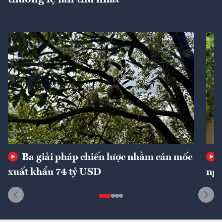
Ba giải pháp chiến lược nhằm cán mốc
xuất khẩu 74 tỷ USD
ngu