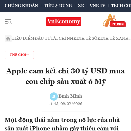
CHỨNG KHOÁN
TIÊU & DÙNG
XE
VNE TV
TECH CO
TIÊU ĐIỂM
ĐẦU TƯ
TÀI CHÍNH
KINH TẾ SỐ
KINH TẾ XANH
THẾ GIỚI
Apple cam kết chi 30 tỷ USD mua
con chip sản xuất ở Mỹ
Bình Minh
B
11:43, 09/07/2026
Một động thái nằm trong nỗ lực của nhà
sản xuất iPhone nhằm gây thiện cảm với