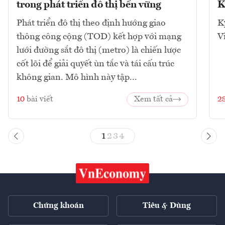
trong phát triển đô thị bền vững
K
Phát triển đô thị theo định hướng giao
K
thông công cộng (TOD) kết hợp với mạng
V
lưới đường sắt đô thị (metro) là chiến lược
cốt lõi để giải quyết ùn tắc và tái cấu trúc
không gian. Mô hình này tập...
10
bài viết
Xem tất cả
2
1
2
3
4
Chứng khoán
Tiêu & Dùng