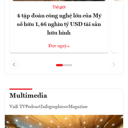
Thế giới
4 tập đoàn công nghệ lớn của Mỹ
Ca
sở hữu 1,46 nghìn tỷ USD tài sản
hữu hình
Đọc ngay
Multimedia
VnE TV
Podcast
Infographics
eMagazine