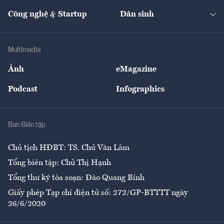
Kinh doanh
Kết nối
Tạp chí kinh tế Việt Nam
eMagazine
Nhà đầu tư
Du lịch
Công nghệ & Startup
Dân sinh
Tư vấn
Nông sản
Doanh nhân
Tư vấn Tiêu & Dùng
Infographics
Hạ tầng
Sức khỏe
Khung pháp lý
Doanh nghiệp
Địa phương
Thị trường
Bảo hiểm
Multimedia
Sự kiện
Nhân lực
Ảnh
eMagazine
Đẹp +
An sinh
Podcast
Infographics
Giải trí
Y tế
Nhà
Ban Biên tập
Ẩm thực
Chủ tịch HĐBT: TS. Chử Văn Lâm
Tổng biên tập: Chử Thị Hạnh
Tổng thư ký tòa soạn: Đào Quang Bính
Giấy phép Tạp chí điện tử số: 272/GP-BTTTT ngày
26/6/2020