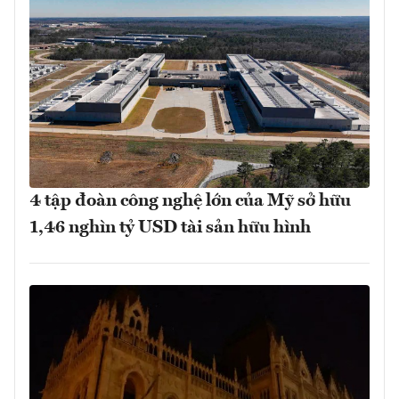
4 tập đoàn công nghệ lớn của Mỹ sở hữu
1,46 nghìn tỷ USD tài sản hữu hình