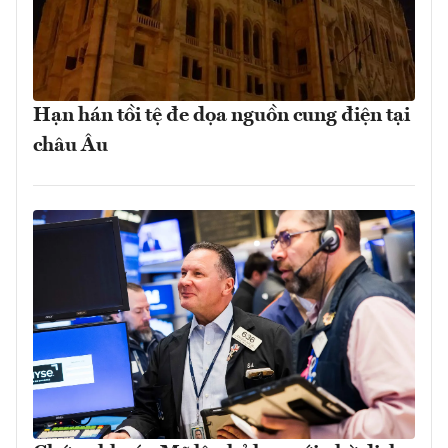
Hạn hán tồi tệ đe dọa nguồn cung điện tại
châu Âu