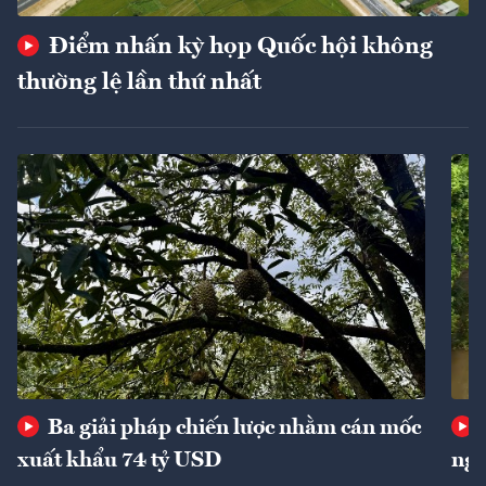
Điểm nhấn kỳ họp Quốc hội không
thường lệ lần thứ nhất
Ba giải pháp chiến lược nhằm cán mốc
xuất khẩu 74 tỷ USD
ngu