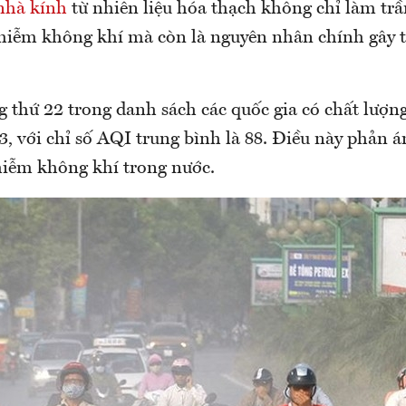
nhà kính
từ nhiên liệu hóa thạch không chỉ làm tr
nhiễm không khí mà còn là nguyên nhân chính gây 
 thứ 22 trong danh sách các quốc gia có chất lượn
, với chỉ số AQI trung bình là 88. Điều này phản á
nhiễm không khí trong nước.