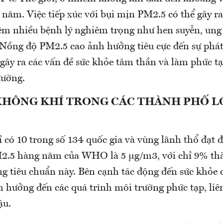
năm. Việc tiếp xúc với bụi mịn PM2.5 có thể gây r
êm nhiều bệnh lý nghiêm trọng như hen suyễn, ung 
 Nồng độ PM2.5 cao ảnh hưởng tiêu cực đến sự phát
 gây ra các vấn đề sức khỏe tâm thần và làm phức t
đường.
KHÔNG KHÍ TRONG CÁC THÀNH PHỐ L
có 10 trong số 134 quốc gia và vùng lãnh thổ đạt đư
2.5 hàng năm của WHO là 5 μg/m3, với chỉ 9% th
ng tiêu chuẩn này. Bên cạnh tác động đến sức khỏe 
 hưởng đến các quá trình môi trường phức tạp, liê
ậu.