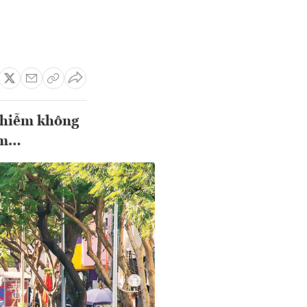
 nhiễm không
Nam…