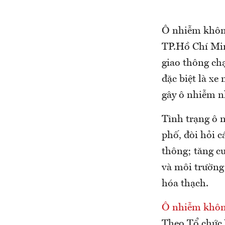
Ô nhiễm không 
TP.Hồ Chí Min
giao thông ch
đặc biệt là xe
gây ô nhiễm 
Tình trạng ô 
phố, đòi hỏi c
thông; tăng c
và môi trường
hóa thạch.
Ô nhiễm khôn
Theo Tổ chức 