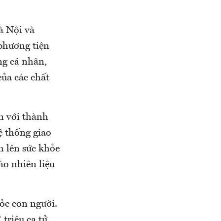
à Nội và
phương tiện
ng cá nhân,
của các chất
n với thành
ệ thống giao
m lên sức khỏe
ào nhiên liệu
ỏe con người.
triệu ca tử