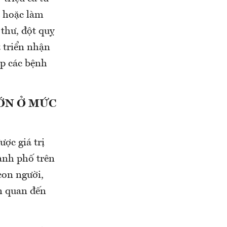
a hoặc làm
thư, đột quỵ
 triển nhận
ạp các bệnh
ỚN Ở MỨC
ợc giá trị
ành phố trên
con người,
n quan đến