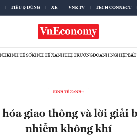
TIÊU & DÙNG
XE
VNE TV
TECH CONNECT
ÍNH
KINH TẾ SỐ
KINH TẾ XANH
THỊ TRƯỜNG
DOANH NGHIỆP
BẤT
KINH TẾ XANH
hóa giao thông và lời giải 
nhiễm không khí