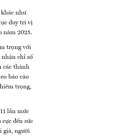
u khác như
ục duy trì vị
ầu năm 2025.
m trọng với
 nhận chỉ số
h các thành
heo báo cáo
hiêm trọng,
11 lần mức
u cực đến sức
 già, người