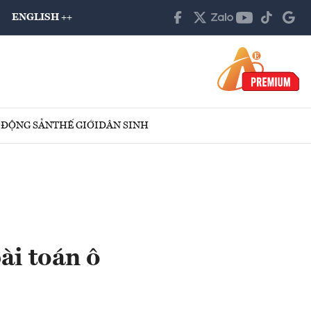
ENGLISH ++
 ĐỘNG SẢN
THẾ GIỚI
DÂN SINH
bài toán ô