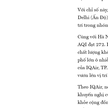
Với chỉ số nà
Delhi (Ấn Độ),
trí trong nhó
Cùng với Hà N
AQI đạt 272. 
chất lượng kh
phố lớn ô nhi
của IQAir, TP
vươn lên vị tr
Theo IQAir, n
khuyến nghị củ
khỏe cộng đồn