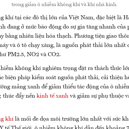
trong giảm ô nhiễm không khí và khí nhà kính.
khí tại các đô thị lớn của Việt Nam, đặc biệt là H
h đang ở mức báo động do sự gia tăng nhanh của 
ạy bằng nhiên liệu hóa thạch. Phương tiện giao thô
 máy và ô tô chạy xăng, là nguồn phát thải lớn nhất 
như PM2.5, NO2 và CO2.
nhiễm không khí nghiêm trọng đặt ra thách thức lớ
ác biện pháp kiểm soát nguồn phát thải, cải thiện h
ường mảng xanh để giảm thiểu tác động của ô nhiễ
; thúc đẩy nền
kinh tế xanh
và giảm sự phụ thuộc v
g khí
là mối đe dọa môi trường lớn nhất với sức kh
Y tế Thế giới, ô nhiễm không khí dẫn đến khoảng 7 