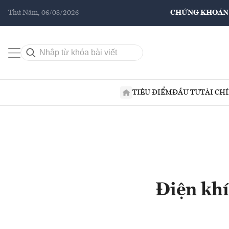
Thứ Năm, 06/08/2026
CHỨNG KHOÁN
TIÊU ĐIỂM
ĐẦU TƯ
TÀI CH
Điện khí 