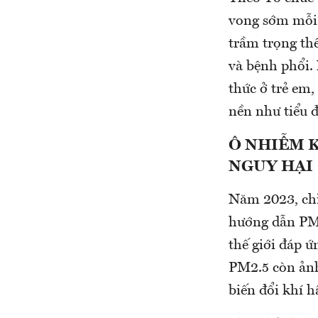
vong sớm mỗi 
trầm trọng th
và bệnh phổi.
thức ở trẻ em,
nền như tiểu 
Ô NHIỄM 
NGUY HẠI
Năm 2023, chỉ 
hướng dẫn PM
thế giới đáp ứ
PM2.5 còn ảnh
biến đổi khí h