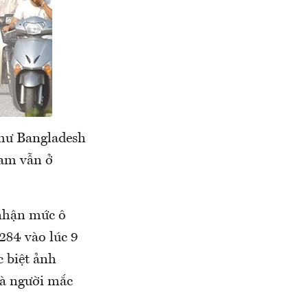
hư Bangladesh
Nam vẫn ở
 nhận mức ô
284 vào lúc 9
c biệt ảnh
và người mắc