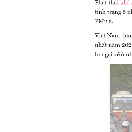
Phát thải
khí 
tình trạng ô 
PM2.5.
Việt Nam đứng
nhất năm 2023
lo ngại về ô 