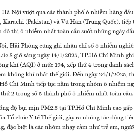
y, Hà Nội vượt qua các thành phố ô nhiễm hàng đầ
 Karachi (Pakistan) và Vũ Hán (Trung Quốc), tiếp t
m đô thị ô nhiễm nhất toàn cầu suốt những ngày đ
ội, Hải Phòng cũng ghi nhận chỉ số ô nhiễm nghiê
Lúc 8 giờ sáng ngày 14/1/2025, TP.Hồ Chí Minh ghi
ông khí (AQI) ở mức 194, xếp thứ 4 trong danh sác
ễm không khí nhất thế giới. Đến ngày 24/1/2025, t
.Hồ Chí Minh tiếp tục nằm trong nhóm ô nhiễm ng
í thứ 2 trong số 5 thành phố ô nhiễm nhất toàn cầu.
ồng độ bụi mịn PM2.5 tại TP.Hồ Chí Minh cao gấp 
a Tổ chức Y tế Thế giới, gây ra những tác động tiê
g, đặc biệt là các nhóm nhạy cảm như trẻ em, người