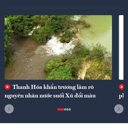
Thanh Hóa khẩn trương làm rõ
nguyên nhân nước suối Xú đổi màu
phí