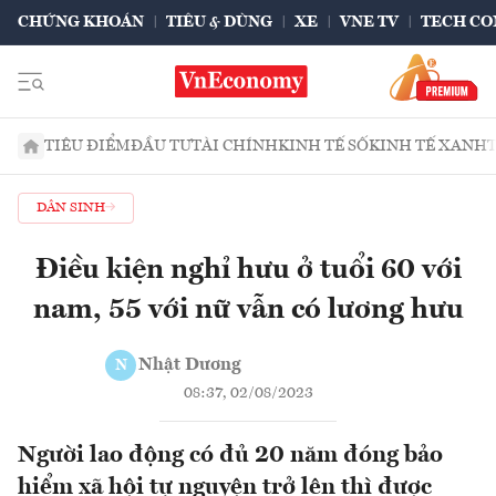
CHỨNG KHOÁN
TIÊU & DÙNG
XE
VNE TV
TECH CO
TIÊU ĐIỂM
ĐẦU TƯ
TÀI CHÍNH
KINH TẾ SỐ
KINH TẾ XANH
DÂN SINH
Điều kiện nghỉ hưu ở tuổi 60 với
nam, 55 với nữ vẫn có lương hưu
Nhật Dương
N
08:37, 02/08/2023
Người lao động có đủ 20 năm đóng bảo
hiểm xã hội tự nguyện trở lên thì được