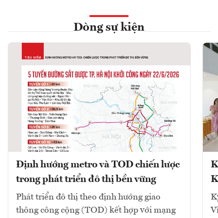
Dòng sự kiện
Định hướng metro và TOD chiến lược
K
trong phát triển đô thị bền vững
K
Phát triển đô thị theo định hướng giao
K
thông công cộng (TOD) kết hợp với mạng
V