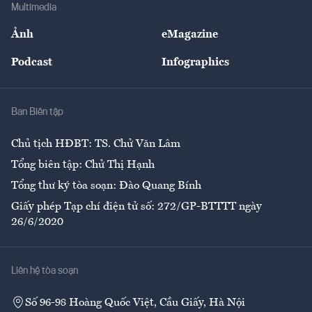
Bảo hiểm
Multimedia
Sự kiện
Nhân lực
Ảnh
eMagazine
Đẹp +
An sinh
Podcast
Infographics
Giải trí
Y tế
Nhà
Ban Biên tập
Ẩm thực
Chủ tịch HĐBT: TS. Chử Văn Lâm
Tổng biên tập: Chử Thị Hạnh
Tổng thư ký tòa soạn: Đào Quang Bính
Giấy phép Tạp chí điện tử số: 272/GP-BTTTT ngày
26/6/2020
Liên hệ tòa soạn
Số 96-98 Hoàng Quốc Việt, Cầu Giấy, Hà Nội