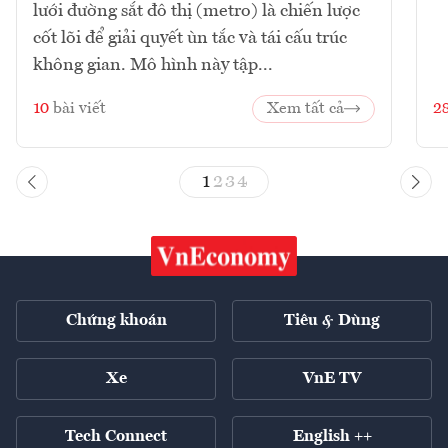
lưới đường sắt đô thị (metro) là chiến lược
cốt lõi để giải quyết ùn tắc và tái cấu trúc
không gian. Mô hình này tập...
10
bài viết
Xem tất cả
2
1
2
3
4
Chứng khoán
Tiêu & Dùng
Xe
VnE TV
Tech Connect
English ++