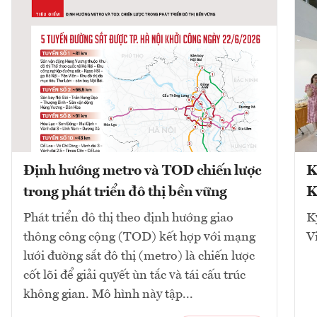
Định hướng metro và TOD chiến lược
K
trong phát triển đô thị bền vững
K
Phát triển đô thị theo định hướng giao
K
thông công cộng (TOD) kết hợp với mạng
V
lưới đường sắt đô thị (metro) là chiến lược
cốt lõi để giải quyết ùn tắc và tái cấu trúc
không gian. Mô hình này tập...