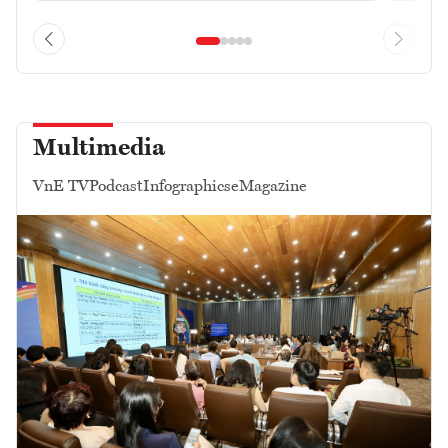
Multimedia
VnE TV
Podcast
Infographics
eMagazine