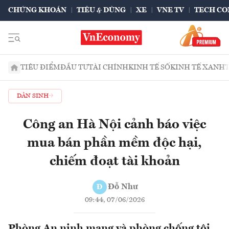
CHỨNG KHOÁN
TIÊU & DÙNG
XE
VNE TV
TECH CO
TIÊU ĐIỂM
ĐẦU TƯ
TÀI CHÍNH
KINH TẾ SỐ
KINH TẾ XANH
DÂN SINH
Công an Hà Nội cảnh báo việc
mua bán phần mềm độc hại,
chiếm đoạt tài khoản
Đỗ Như
Đ
09:44, 07/06/2026
Phòng An ninh mạng và phòng chống tội