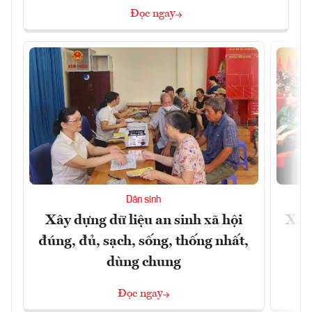
Đọc ngay
Dân sinh
Xây dựng dữ liệu an sinh xã hội
Xây
đúng, đủ, sạch, sống, thống nhất,
dùng chung
Đọc ngay