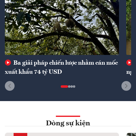
Ba giải pháp chiến lược nhằm cán mốc
xuất khẩu 74 tỷ USD
ngu
Dòng sự kiện