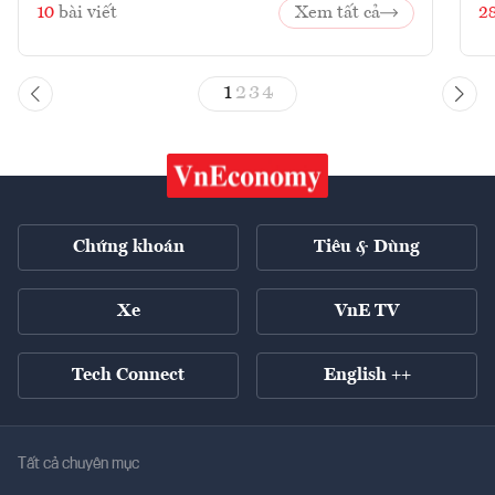
10
bài viết
Xem tất cả
2
1
2
3
4
Chứng khoán
Tiêu & Dùng
Xe
VnE TV
Tech Connect
English ++
Tất cả chuyên mục