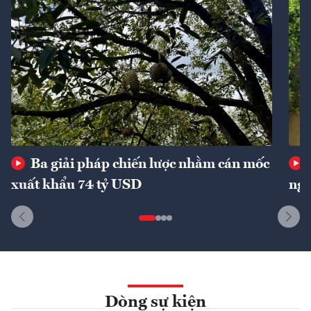
Ba giải pháp chiến lược nhằm cán mốc
xuất khẩu 74 tỷ USD
ngu
Dòng sự kiện