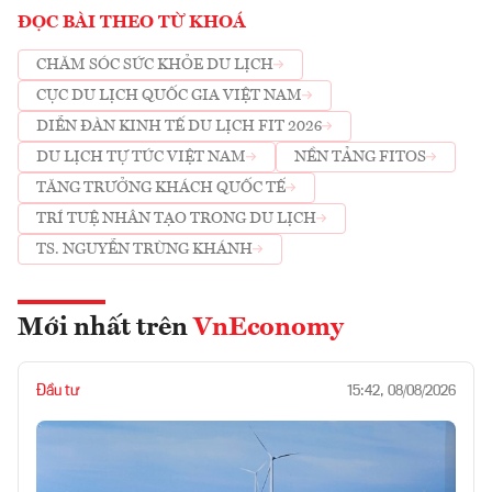
ĐỌC BÀI THEO TỪ KHOÁ
CHĂM SÓC SỨC KHỎE DU LỊCH
CỤC DU LỊCH QUỐC GIA VIỆT NAM
DIỄN ĐÀN KINH TẾ DU LỊCH FIT 2026
DU LỊCH TỰ TÚC VIỆT NAM
NỀN TẢNG FITOS
TĂNG TRƯỞNG KHÁCH QUỐC TẾ
TRÍ TUỆ NHÂN TẠO TRONG DU LỊCH
TS. NGUYỄN TRÙNG KHÁNH
Mới nhất trên
VnEconomy
Đầu tư
15:42, 08/08/2026