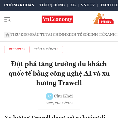
CHỨNG KHOÁN
TIÊU & DÙNG
XE
VNE TV
TECH CO
TIÊU ĐIỂM
ĐẦU TƯ
TÀI CHÍNH
KINH TẾ SỐ
KINH TẾ XANH
DU LỊCH
TIÊU & DÙNG
Đột phá tăng trưởng du khách
quốc tế bằng công nghệ AI và xu
hướng Trawell
Chu Khôi
C
14:22, 26/06/2026
Xu hướng Trawell đang mở ra hướng đi