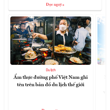
Đọc ngay
Du lịch
Ẩm thực đường phố Việt Nam ghi
Ni
tên trên bản đồ du lịch thế giới
g
vùn