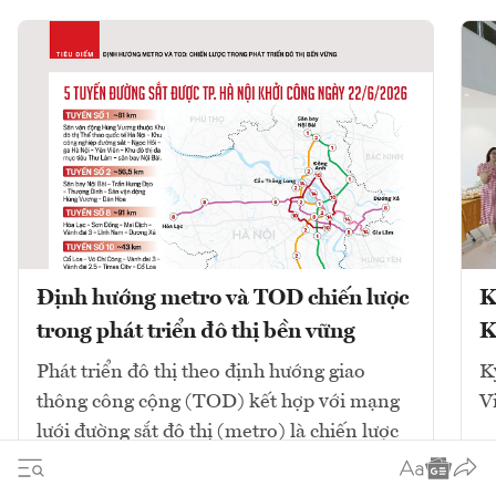
Định hướng metro và TOD chiến lược
K
trong phát triển đô thị bền vững
K
Phát triển đô thị theo định hướng giao
K
thông công cộng (TOD) kết hợp với mạng
V
lưới đường sắt đô thị (metro) là chiến lược
cốt lõi để giải quyết ùn tắc và tái cấu trúc
không gian. Mô hình này tập...