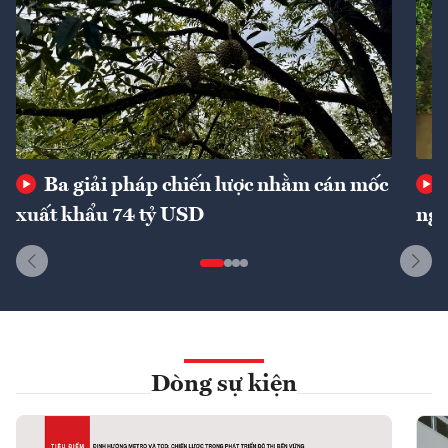
Ba giải pháp chiến lược nhằm cán mốc
xuất khẩu 74 tỷ USD
ngu
Dòng sự kiện