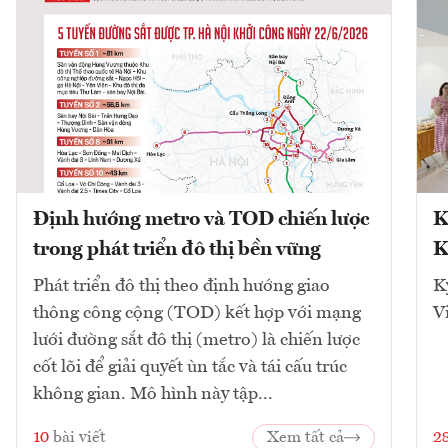
Định hướng metro và TOD chiến lược
K
trong phát triển đô thị bền vững
K
Phát triển đô thị theo định hướng giao
K
thông công cộng (TOD) kết hợp với mạng
V
lưới đường sắt đô thị (metro) là chiến lược
cốt lõi để giải quyết ùn tắc và tái cấu trúc
không gian. Mô hình này tập...
10
bài viết
Xem tất cả
2