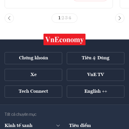
1
2
3
4
Chứng khoán
Tiêu & Dùng
Xe
VnE TV
Tech Connect
English ++
Tất cả chuyên mục
Kinh tế xanh
Tiêu điểm