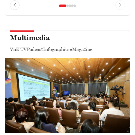
Multimedia
VnE TV
Podcast
Infographics
eMagazine