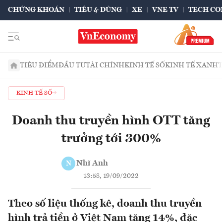
CHỨNG KHOÁN
TIÊU & DÙNG
XE
VNE TV
TECH CO
TIÊU ĐIỂM
ĐẦU TƯ
TÀI CHÍNH
KINH TẾ SỐ
KINH TẾ XANH
KINH TẾ SỐ
Doanh thu truyền hình OTT tăng
trưởng tới 300%
Nhĩ Anh
N
13:58, 19/09/2022
Theo số liệu thống kê, doanh thu truyền
hình trả tiền ở Việt Nam tăng 14%, đặc