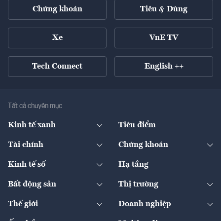
Chứng khoán
Tiêu & Dùng
Xe
VnE TV
Tech Connect
English ++
Tất cả chuyên mục
Kinh tế xanh
Tiêu điểm
Chuyển động xanh
Tài chính
Chứng khoán
Pháp lý
Ngân hàng
Doanh nghiệp niêm yết
Kinh tế số
Hạ tầng
Thương hiệu xanh
Thị trường vốn
Thị trường
Sản phẩm - Thị trường
Bất động sản
Thị trường
Diễn đàn
Thuế
Đầu tư
Tài sản số
Chính sách
Xuất nhập khẩu
Thế giới
Doanh nghiệp
Bảo hiểm
Quốc tế
Dịch vụ số
Thị trường
Khung pháp lý
Kinh tế
Chuyển động