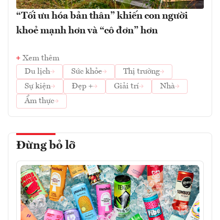
“Tối ưu hóa bản thân” khiến con người
khoẻ mạnh hơn và “cô đơn” hơn
Xem thêm
Du lịch
Sức khỏe
Thị trường
Sự kiện
Đẹp +
Giải trí
Nhà
Ẩm thực
Đừng bỏ lỡ