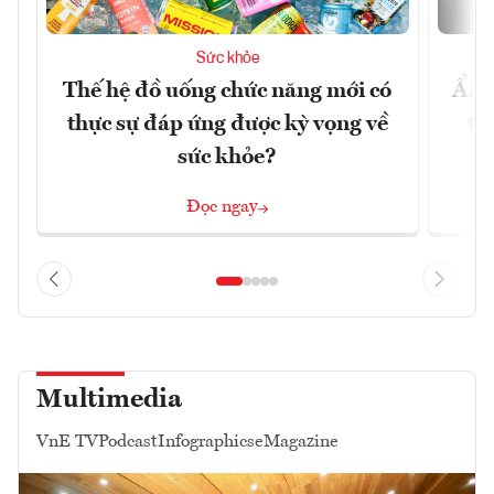
Sức khỏe
Thế hệ đồ uống chức năng mới có
Ẩm 
thực sự đáp ứng được kỳ vọng về
tê
sức khỏe?
Đọc ngay
Multimedia
VnE TV
Podcast
Infographics
eMagazine