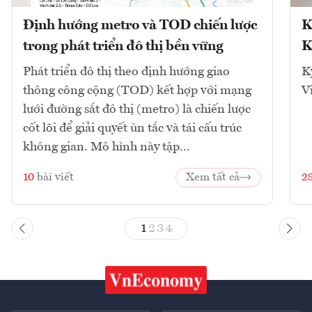
Định hướng metro và TOD chiến lược
K
trong phát triển đô thị bền vững
K
Phát triển đô thị theo định hướng giao
K
thông công cộng (TOD) kết hợp với mạng
V
lưới đường sắt đô thị (metro) là chiến lược
cốt lõi để giải quyết ùn tắc và tái cấu trúc
không gian. Mô hình này tập...
10
bài viết
Xem tất cả
2
1
2
3
4