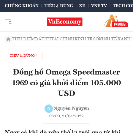
CHỨNG KHOÁN
TIÊU & DÙNG
XE
VNE TV
TECH CO
TIÊU ĐIỂM
ĐẦU TƯ
TÀI CHÍNH
KINH TẾ SỐ
KINH TẾ XANH
TIÊU & DÙNG
Đồng hồ Omega Speedmaster
1969 có giá khởi điểm 105.000
USD
Nguyên Nguyên
N
08:00, 21/05/2022
Ngay cả khi đã nửa thế kỉ trôi qua từ khi