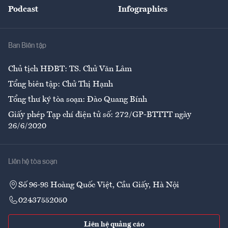
Podcast
Infographics
Giải trí
Y tế
Nhà
Ban Biên tập
Ẩm thực
Chủ tịch HĐBT: TS. Chử Văn Lâm
Tổng biên tập: Chử Thị Hạnh
Tổng thư ký tòa soạn: Đào Quang Bính
Giấy phép Tạp chí điện tử số: 272/GP-BTTTT ngày
26/6/2020
Liên hệ tòa soạn
Số 96-98 Hoàng Quốc Việt, Cầu Giấy, Hà Nội
02437552050
Liên hệ quảng cáo