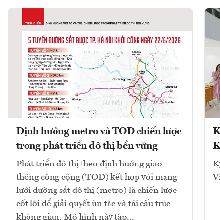
Định hướng metro và TOD chiến lược
K
trong phát triển đô thị bền vững
K
Phát triển đô thị theo định hướng giao
K
thông công cộng (TOD) kết hợp với mạng
V
lưới đường sắt đô thị (metro) là chiến lược
cốt lõi để giải quyết ùn tắc và tái cấu trúc
không gian. Mô hình này tập...