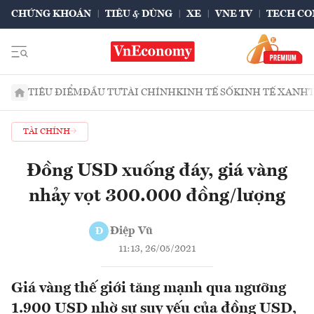
CHỨNG KHOÁN
TIÊU & DÙNG
XE
VNE TV
TECH CO
TIÊU ĐIỂM
ĐẦU TƯ
TÀI CHÍNH
KINH TẾ SỐ
KINH TẾ XANH
TÀI CHÍNH
Đồng USD xuống đáy, giá vàng
nhảy vọt 300.000 đồng/lượng
Điệp Vũ
Đ
11:13, 26/05/2021
Giá vàng thế giới tăng mạnh qua ngưỡng
1.900 USD nhờ sự suy yếu của đồng USD,