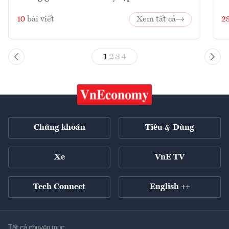
10
bài viết
Xem tất cả
2
1
2
3
4
Chứng khoán
Tiêu & Dùng
Xe
VnE TV
Tech Connect
English ++
Tất cả chuyên mục