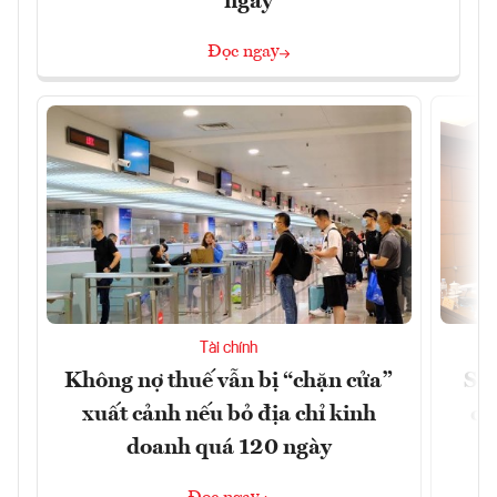
ngày
Đọc ngay
Tài chính
Không nợ thuế vẫn bị “chặn cửa”
Sửa
xuất cảnh nếu bỏ địa chỉ kinh
ca
doanh quá 120 ngày