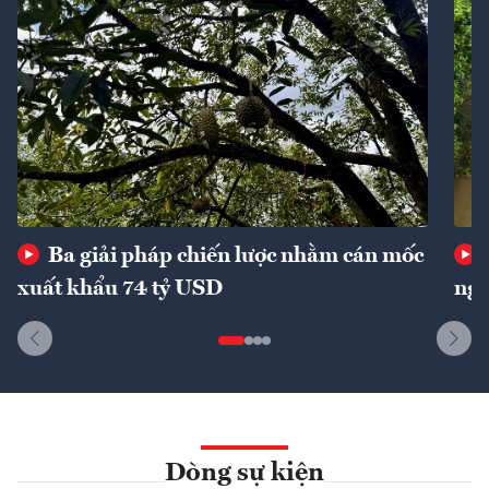
Ba giải pháp chiến lược nhằm cán mốc
xuất khẩu 74 tỷ USD
ngu
Dòng sự kiện