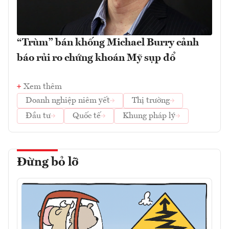
“Trùm” bán khống Michael Burry cảnh
báo rủi ro chứng khoán Mỹ sụp đổ
Xem thêm
Doanh nghiệp niêm yết
Thị trường
Đầu tư
Quốc tế
Khung pháp lý
Đừng bỏ lỡ