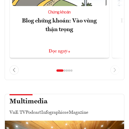
Chứng khoán
Blog chứng khoán: Vào vùng
Dự 
thận trọng
Đọc ngay
Multimedia
VnE TV
Podcast
Infographics
eMagazine