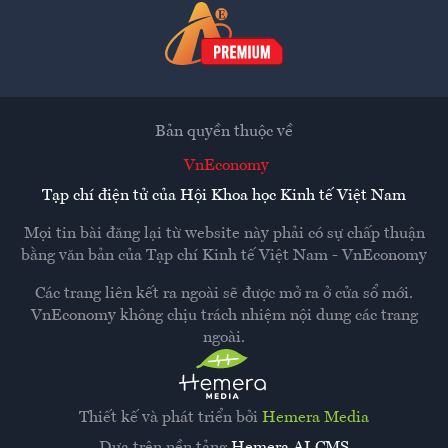
Bản quyền thuộc về
VnEconomy
Tạp chí điện tử của Hội Khoa học Kinh tế Việt Nam
Mọi tin bài đăng lại từ website này phải có sự chấp thuận
bằng văn bản của
Tạp chí Kinh tế Việt Nam - VnEconomy
Các trang liên kết ra ngoài sẽ được mở ra ở cửa sổ mới.
VnEconomy không chịu trách nhiệm nội dung các trang
ngoài.
Thiết kế và phát triển bởi
Hemera Media
Dựa trên nền tảng
Hemera AI CMS