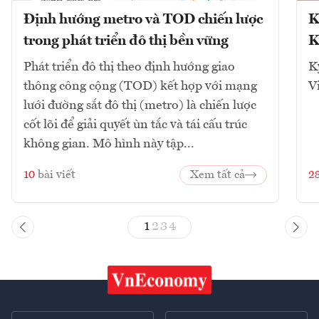
Định hướng metro và TOD chiến lược
K
trong phát triển đô thị bền vững
K
Phát triển đô thị theo định hướng giao
K
thông công cộng (TOD) kết hợp với mạng
V
lưới đường sắt đô thị (metro) là chiến lược
cốt lõi để giải quyết ùn tắc và tái cấu trúc
không gian. Mô hình này tập...
10
bài viết
Xem tất cả
2
1
2
3
4