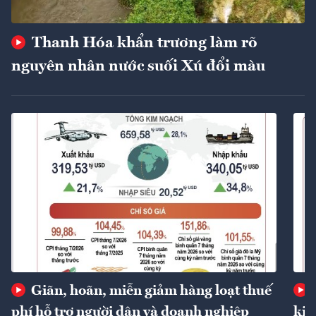
Thanh Hóa khẩn trương làm rõ
nguyên nhân nước suối Xú đổi màu
Giãn, hoãn, miễn giảm hàng loạt thuế
phí hỗ trợ người dân và doanh nghiệp
kin