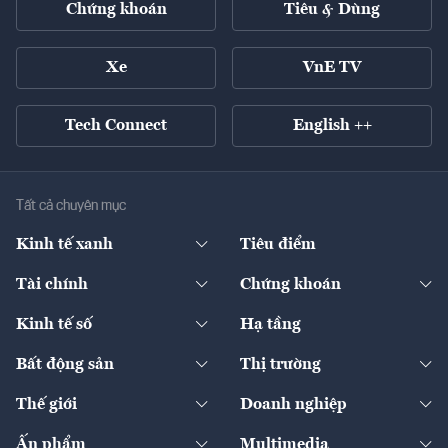
Chứng khoán
Tiêu & Dùng
Xe
VnE TV
Tech Connect
English ++
Tất cả chuyên mục
Kinh tế xanh
Tiêu điểm
Chuyển động xanh
Tài chính
Chứng khoán
Pháp lý
Ngân hàng
Doanh nghiệp niêm yết
Kinh tế số
Hạ tầng
Thương hiệu xanh
Thị trường vốn
Thị trường
Sản phẩm - Thị trường
Bất động sản
Thị trường
Diễn đàn
Thuế
Đầu tư
Tài sản số
Chính sách
Xuất nhập khẩu
Thế giới
Doanh nghiệp
Bảo hiểm
Quốc tế
Dịch vụ số
Thị trường
Khung pháp lý
Kinh tế
Chuyển động
Ấn phẩm
Multimedia