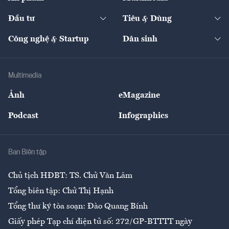
Khung pháp lý
Start-up
Dự án
Công nghiệp
Chuyển động 24h
Đối thoại
The Guide
Video
Đầu tư
Tiêu & Dùng
Quản trị số
Cafe BĐS
Thị trường
Kinh doanh
Kết nối
Tạp chí kinh tế Việt Nam
eMagazine
Nhà đầu tư
Du lịch
Công nghệ & Startup
Dân sinh
Tư vấn
Nông sản
Doanh nhân
Tư vấn Tiêu & Dùng
Infographics
Hạ tầng
Sức khỏe
Khung pháp lý
Doanh nghiệp
Địa phương
Thị trường
Bảo hiểm
Multimedia
Sự kiện
Nhân lực
Ảnh
eMagazine
Đẹp +
An sinh
Podcast
Infographics
Giải trí
Y tế
Nhà
Ban Biên tập
Ẩm thực
Chủ tịch HĐBT: TS. Chử Văn Lâm
Tổng biên tập: Chử Thị Hạnh
Tổng thư ký tòa soạn: Đào Quang Bính
Giấy phép Tạp chí điện tử số: 272/GP-BTTTT ngày