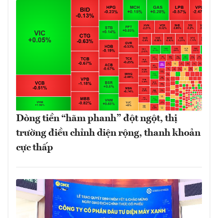
Dòng tiền “hãm phanh” đột ngột, thị
trường điều chỉnh diện rộng, thanh khoản
cực thấp