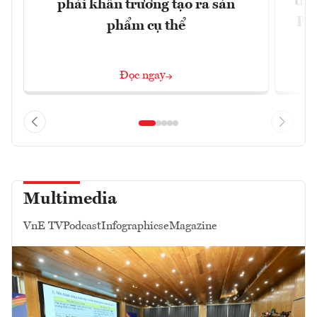
trự
phải khẩn trương tạo ra sản
Phi
phẩm cụ thể
Đ
Đọc ngay
Multimedia
VnE TV
Podcast
Infographics
eMagazine