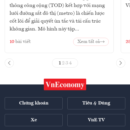
thông công cộng (TOD) kết hợp với mạng
V
lưới đường sắt đô thị (metro) là chiến lược
cốt lõi để giải quyết ùn tắc và tái cấu trúc
không gian. Mô hình này tập...
10
bài viết
Xem tất cả
2
1
2
3
4
Chứng khoán
Tiêu & Dùng
Xe
VnE TV