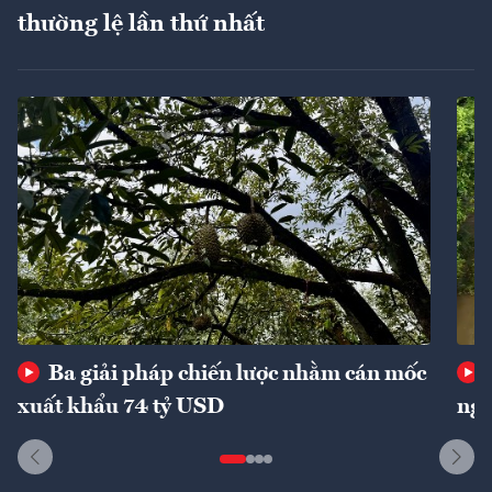
thường lệ lần thứ nhất
Ba giải pháp chiến lược nhằm cán mốc
xuất khẩu 74 tỷ USD
ngu