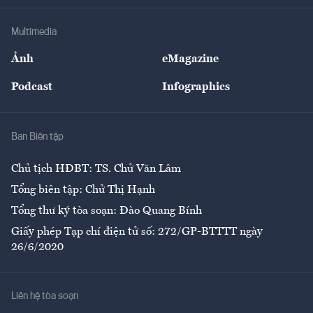
Khung pháp lý
Doanh nghiệp
Địa phương
Thị trường
Bảo hiểm
Multimedia
Sự kiện
Nhân lực
Ảnh
eMagazine
Đẹp +
An sinh
Podcast
Infographics
Giải trí
Y tế
Nhà
Ban Biên tập
Ẩm thực
Chủ tịch HĐBT: TS. Chử Văn Lâm
Tổng biên tập: Chử Thị Hạnh
Tổng thư ký tòa soạn: Đào Quang Bính
Giấy phép Tạp chí điện tử số: 272/GP-BTTTT ngày
26/6/2020
Liên hệ tòa soạn