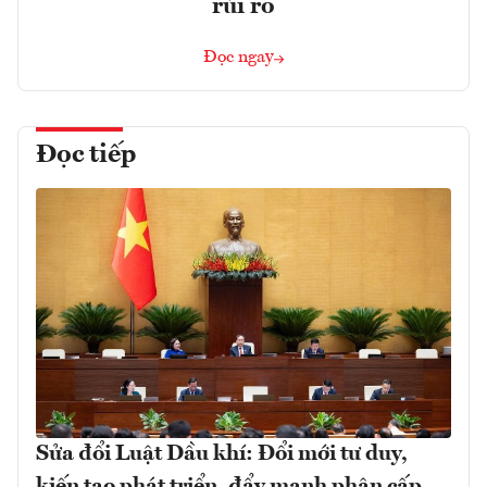
rủi ro
Đọc ngay
Đọc tiếp
Sửa đổi Luật Dầu khí: Đổi mới tư duy,
kiến tạo phát triển, đẩy mạnh phân cấp