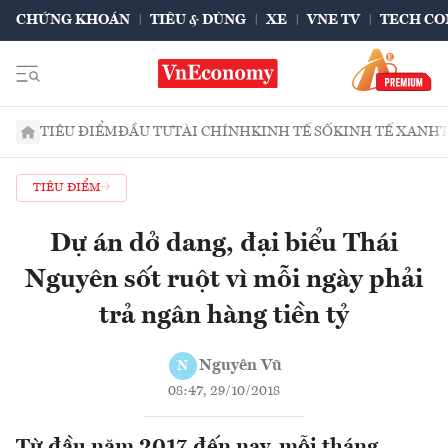
CHỨNG KHOÁN
TIÊU & DÙNG
XE
VNE TV
TECH CO
TIÊU ĐIỂM
ĐẦU TƯ
TÀI CHÍNH
KINH TẾ SỐ
KINH TẾ XANH
TIÊU ĐIỂM
Dự án dở dang, đại biểu Thái
Nguyên sốt ruột vì mỗi ngày phải
trả ngân hàng tiền tỷ
Nguyên Vũ
N
08:47, 29/10/2018
Từ đầu năm 2017 đến nay, mỗi tháng