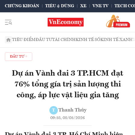
CHỨNG KHOÁN
TIÊU & DÙNG
XE
VNE TV
TECH CO
TIÊU ĐIỂM
ĐẦU TƯ
TÀI CHÍNH
KINH TẾ SỐ
KINH TẾ XANH
ĐẦU TƯ
Dự án Vành đai 3 TP.HCM đạt
76% tổng gía trị sản lượng thi
công, áp lực vật liệu gia tăng
Thanh Thủy
T
09:58, 08/05/2026
Dự án Vành đai 3 TP. Hồ Chí Minh hiện