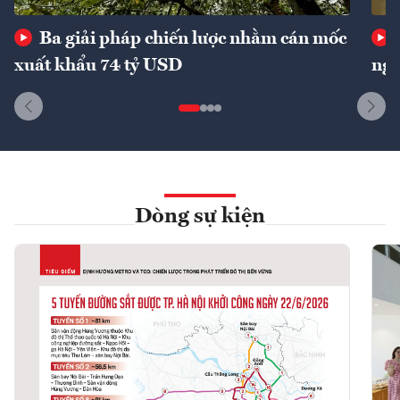
Ba giải pháp chiến lược nhằm cán mốc
xuất khẩu 74 tỷ USD
ngu
Dòng sự kiện