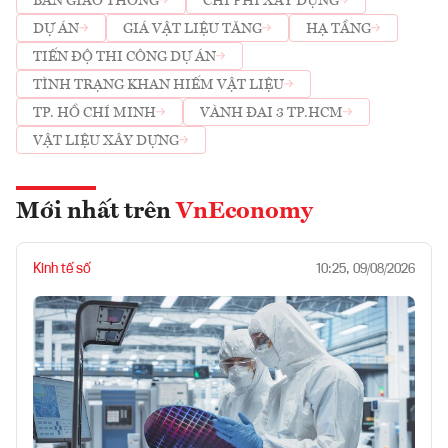
BAN GIAO THÔNG
CHI PHÍ XÂY DỰNG
DỰ ÁN
GIÁ VẬT LIỆU TĂNG
HẠ TẦNG
TIẾN ĐỘ THI CÔNG DỰ ÁN
TÌNH TRẠNG KHAN HIẾM VẬT LIỆU
TP. HỒ CHÍ MINH
VÀNH ĐAI 3 TP.HCM
VẬT LIỆU XÂY DỰNG
Mới nhất trên
VnEconomy
Kinh tế số
10:25, 09/08/2026