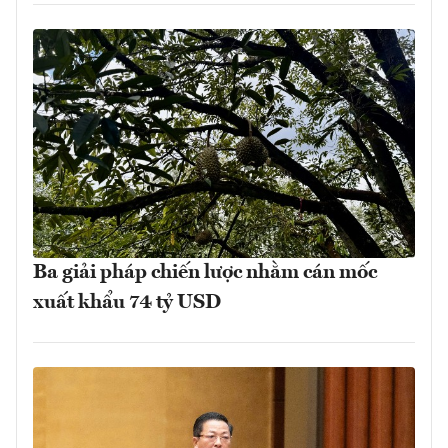
Ba giải pháp chiến lược nhằm cán mốc
xuất khẩu 74 tỷ USD