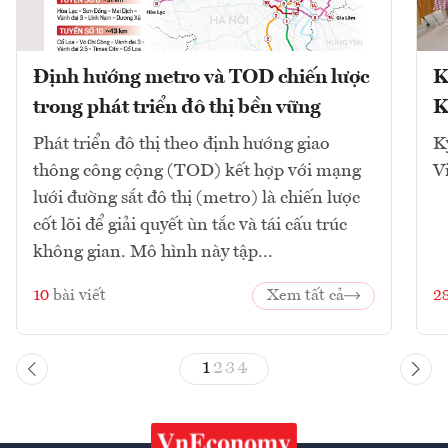
Định hướng metro và TOD chiến lược
K
trong phát triển đô thị bền vững
K
Phát triển đô thị theo định hướng giao
K
thông công cộng (TOD) kết hợp với mạng
V
lưới đường sắt đô thị (metro) là chiến lược
cốt lõi để giải quyết ùn tắc và tái cấu trúc
không gian. Mô hình này tập...
10
bài viết
Xem tất cả
2
1
2
3
4