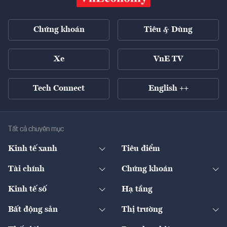
Chứng khoán
Tiêu & Dùng
Xe
VnE TV
Tech Connect
English ++
Tất cả chuyên mục
Kinh tế xanh
Tiêu điểm
Chuyển động xanh
Tài chính
Chứng khoán
Pháp lý
Ngân hàng
Doanh nghiệp niêm yết
Kinh tế số
Hạ tầng
Thương hiệu xanh
Thị trường vốn
Thị trường
Sản phẩm - Thị trường
Bất động sản
Thị trường
Diễn đàn
Thuế
Đầu tư
Tài sản số
Chính sách
Xuất nhập khẩu