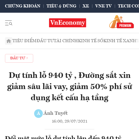
CHỨNG KHOÁN
TIÊU & DÙNG
XE
VNE TV
TECH CO
TIÊU ĐIỂM
ĐẦU TƯ
TÀI CHÍNH
KINH TẾ SỐ
KINH TẾ XANH
ĐẦU TƯ
Dự tính lỗ 940 tỷ , Đường sắt xin
giảm sâu lãi vay, giảm 50% phí sử
dụng kết cấu hạ tầng
Ánh Tuyết
Á
16:00, 29/07/2021
Đối mặt mức lỗ dự tính lên đến 940 tỷ