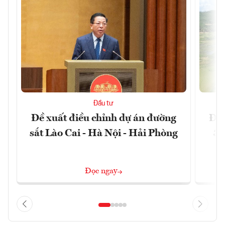
Đầu tư
Đề xuất điều chỉnh dự án đường
Đồn
sắt Lào Cai - Hà Nội - Hải Phòng
3 
Đọc ngay