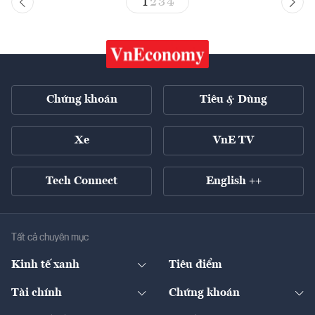
1
2
3
4
Chứng khoán
Tiêu & Dùng
Xe
VnE TV
Tech Connect
English ++
Tất cả chuyên mục
Kinh tế xanh
Tiêu điểm
Chuyển động xanh
Tài chính
Chứng khoán
Pháp lý
Ngân hàng
Doanh nghiệp niêm yết