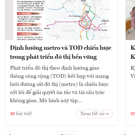
Định hướng metro và TOD chiến lược
K
trong phát triển đô thị bền vững
K
Phát triển đô thị theo định hướng giao
K
thông công cộng (TOD) kết hợp với mạng
V
lưới đường sắt đô thị (metro) là chiến lược
cốt lõi để giải quyết ùn tắc và tái cấu trúc
không gian. Mô hình này tập...
10
bài viết
Xem tất cả
2