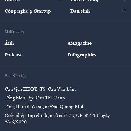
Quản trị số
Cafe BĐS
Thị trường
Kinh doanh
Kết nối
Tạp chí kinh tế Việt Nam
eMagazine
Nhà đầu tư
Du lịch
Công nghệ & Startup
Dân sinh
Tư vấn
Nông sản
Doanh nhân
Tư vấn Tiêu & Dùng
Infographics
Hạ tầng
Sức khỏe
Khung pháp lý
Doanh nghiệp
Địa phương
Thị trường
Bảo hiểm
Multimedia
Sự kiện
Nhân lực
Ảnh
eMagazine
Đẹp +
An sinh
Podcast
Infographics
Giải trí
Y tế
Nhà
Ban Biên tập
Ẩm thực
Chủ tịch HĐBT: TS. Chử Văn Lâm
Tổng biên tập: Chử Thị Hạnh
Tổng thư ký tòa soạn: Đào Quang Bính
Giấy phép Tạp chí điện tử số: 272/GP-BTTTT ngày
26/6/2020