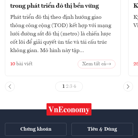
trong phát triển đô thị bền vững
K
Phát triển đô thị theo định hướng giao
K
thông công cộng (TOD) kết hợp với mạng
V
lưới đường sắt đô thị (metro) là chiến lược
cốt lõi để giải quyết ùn tắc và tái cấu trúc
không gian. Mô hình này tập...
10
bài viết
Xem tất cả
2
1
2
3
4
Chứng khoán
Tiêu & Dùng