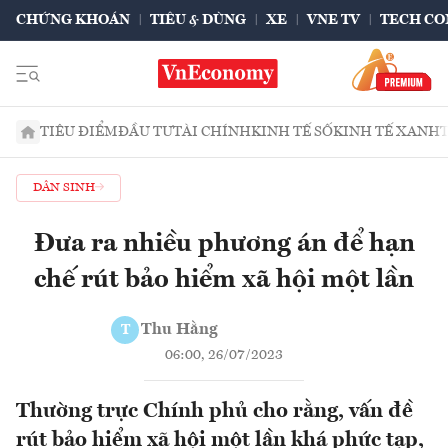
CHỨNG KHOÁN
TIÊU & DÙNG
XE
VNE TV
TECH CO
TIÊU ĐIỂM
ĐẦU TƯ
TÀI CHÍNH
KINH TẾ SỐ
KINH TẾ XANH
DÂN SINH
Đưa ra nhiều phương án để hạn
chế rút bảo hiểm xã hội một lần
Thu Hằng
T
06:00, 26/07/2023
Thường trực Chính phủ cho rằng, vấn đề
rút bảo hiểm xã hội một lần khá phức tạp,