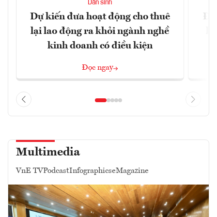
Dân sinh
Dự kiến đưa hoạt động cho thuê
Đề 
lại lao động ra khỏi ngành nghề
hà
kinh doanh có điều kiện
n
Đọc ngay
Multimedia
VnE TV
Podcast
Infographics
eMagazine