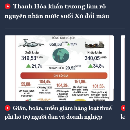
Thanh Hóa khẩn trương làm rõ
nguyên nhân nước suối Xú đổi màu
Giãn, hoãn, miễn giảm hàng loạt thuế
phí hỗ trợ người dân và doanh nghiệp
kin