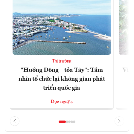
Thị trường
"Hướng Đông – tỏa Tây": Tầm
Việt
nhìn tổ chức lại không gian phát
g
triển quốc gia
Đọc ngay