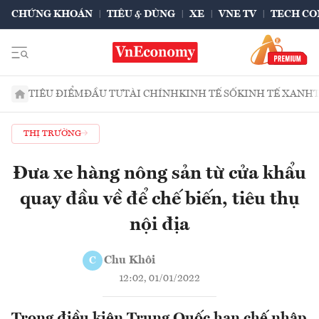
CHỨNG KHOÁN
TIÊU & DÙNG
XE
VNE TV
TECH CO
TIÊU ĐIỂM
ĐẦU TƯ
TÀI CHÍNH
KINH TẾ SỐ
KINH TẾ XANH
THỊ TRƯỜNG
Đưa xe hàng nông sản từ cửa khẩu
quay đầu về để chế biến, tiêu thụ
nội địa
Chu Khôi
C
12:02, 01/01/2022
Trong điều kiện Trung Quốc hạn chế nhập