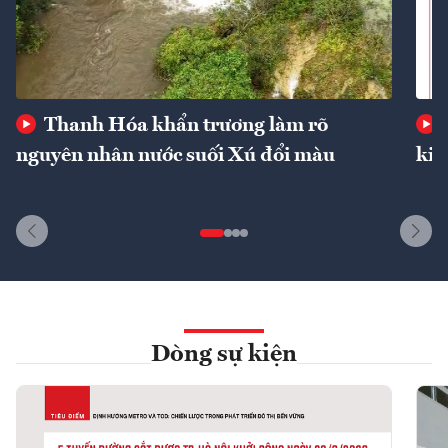
Thanh Hóa khẩn trương làm rõ
nguyên nhân nước suối Xú đổi màu
kin
Dòng sự kiện