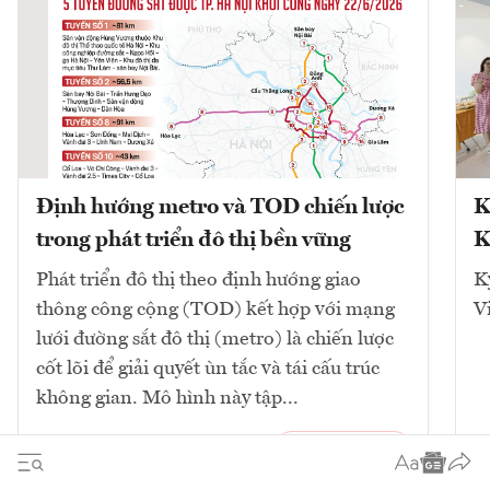
Định hướng metro và TOD chiến lược
K
trong phát triển đô thị bền vững
K
Phát triển đô thị theo định hướng giao
K
thông công cộng (TOD) kết hợp với mạng
V
lưới đường sắt đô thị (metro) là chiến lược
cốt lõi để giải quyết ùn tắc và tái cấu trúc
không gian. Mô hình này tập...
10
bài viết
Xem tất cả
2