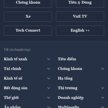
Chứng khoán
Tiêu & Dùng
Xe
VnE TV
Tech Connect
English ++
Tất cả chuyên mục
Kinh tế xanh
Tiêu điểm
Chuyển động xanh
Tài chính
Chứng khoán
Pháp lý
Ngân hàng
Doanh nghiệp niêm yết
Kinh tế số
Hạ tầng
Thương hiệu xanh
Thị trường vốn
Thị trường
Sản phẩm - Thị trường
Bất động sản
Thị trường
Diễn đàn
Thuế
Đầu tư
Tài sản số
Chính sách
Xuất nhập khẩu
Thế giới
Doanh nghiệp
Bảo hiểm
Quốc tế
Dịch vụ số
Thị trường
Khung pháp lý
Kinh tế
Chuyển động
Ấn phẩm
Multimedia