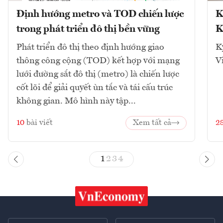
Định hướng metro và TOD chiến lược
K
trong phát triển đô thị bền vững
K
Phát triển đô thị theo định hướng giao
K
thông công cộng (TOD) kết hợp với mạng
V
lưới đường sắt đô thị (metro) là chiến lược
cốt lõi để giải quyết ùn tắc và tái cấu trúc
không gian. Mô hình này tập...
10
bài viết
Xem tất cả
2
1
2
3
4