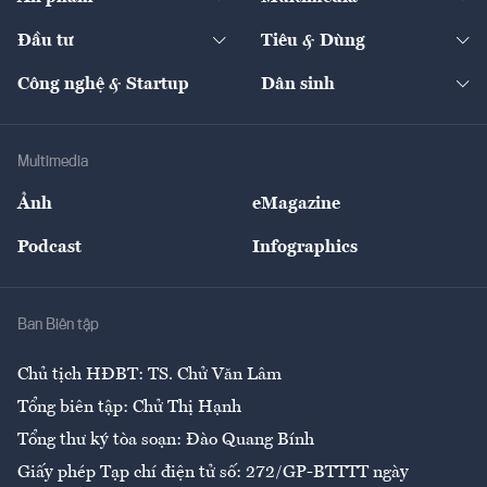
Khung pháp lý
Start-up
Dự án
Công nghiệp
Chuyển động 24h
Đối thoại
The Guide
Video
Đầu tư
Tiêu & Dùng
Quản trị số
Cafe BĐS
Thị trường
Kinh doanh
Kết nối
Tạp chí kinh tế Việt Nam
eMagazine
Nhà đầu tư
Du lịch
Công nghệ & Startup
Dân sinh
Tư vấn
Nông sản
Doanh nhân
Tư vấn Tiêu & Dùng
Infographics
Hạ tầng
Sức khỏe
Khung pháp lý
Doanh nghiệp
Địa phương
Thị trường
Bảo hiểm
Multimedia
Sự kiện
Nhân lực
Ảnh
eMagazine
Đẹp +
An sinh
Podcast
Infographics
Giải trí
Y tế
Nhà
Ban Biên tập
Ẩm thực
Chủ tịch HĐBT: TS. Chử Văn Lâm
Tổng biên tập: Chử Thị Hạnh
Tổng thư ký tòa soạn: Đào Quang Bính
Giấy phép Tạp chí điện tử số: 272/GP-BTTTT ngày