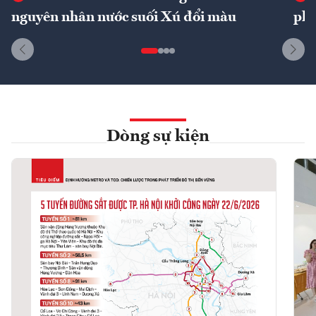
nguyên nhân nước suối Xú đổi màu
phí
Dòng sự kiện