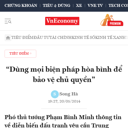
CHỨNG KHOÁN
TIÊU & DÙNG
XE
VNE TV
TECH CO
TIÊU ĐIỂM
ĐẦU TƯ
TÀI CHÍNH
KINH TẾ SỐ
KINH TẾ XANH
TIÊU ĐIỂM
“Dùng mọi biện pháp hòa bình để
bảo vệ chủ quyền”
Song Hà
S
19:27, 20/05/2014
Phó thủ tướng Phạm Bình Minh thông tin
về diễn biến đấu tranh yêu cầu Trung