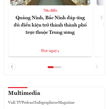
Tiêu điểm
Quảng Ninh, Bắc Ninh đáp ứng
Tiế
đủ điều kiện trở thành thành phố
hệ
trực thuộc Trung ương
Đọc ngay
Multimedia
VnE TV
Podcast
Infographics
eMagazine