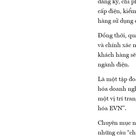
đăng ký, chi p
cấp điện, kiểm
hàng sử dụng 
Đồng thời, qu
và chính xác 
khách hàng sẽ
ngành điện.
Là một tập đo
hóa doanh ngh
một vị trí tr
hóa EVN".
Chuyên mục nà
những câu “chu