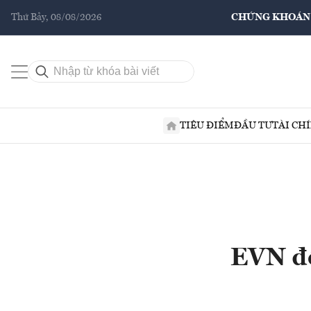
Thứ Bảy, 08/08/2026
CHỨNG KHOÁN
TIÊU ĐIỂM
ĐẦU TƯ
TÀI CH
EVN đổ