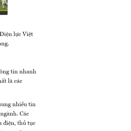
Điện lực Việt
àng.
hông tin nhanh
ất là các
sung nhiều tin
n ngành. Các
 điện, thủ tục