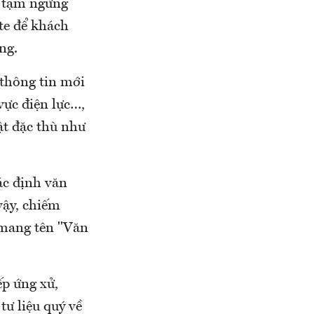
n, tạm ngừng
ite để khách
ng.
 thông tin mới
vực điện lực…,
ật đặc thù như
ác định văn
vậy, chiếm
 mang tên "Văn
p ứng xử,
tư liệu quý về