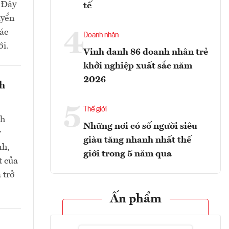
. Đây
tế
uyển
các
4
Doanh nhân
ới.
Vinh danh 86 doanh nhân trẻ
khởi nghiệp xuất sắc năm
2026
nh
5
Thế giới
nh
Những nơi có số người siêu
y
giàu tăng nhanh nhất thế
nh,
giới trong 5 năm qua
t của
 trở
Ấn phẩm