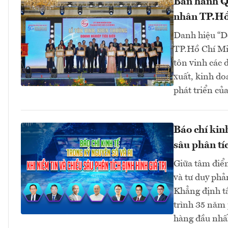
Ban hành Q
nhân TP.Hồ
Danh hiệu “D
TP.Hồ Chí Mi
tôn vinh các 
xuất, kinh do
phát triển củ
Báo chí kin
sâu phân tíc
Giữa tâm điểm
và tư duy phả
Khẳng định t
trình 35 năm 
hàng đầu nhấn