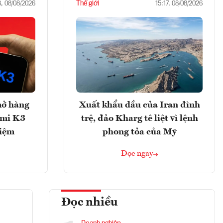
Thế giới
8, 08/08/2026
15:17, 08/08/2026
mở hàng
Xuất khẩu dầu của Iran đình
imi K3
trệ, đảo Kharg tê liệt vì lệnh
hiệm
phong tỏa của Mỹ
Đọc ngay
Đọc nhiều