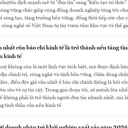
chuyển dịch mạnh mẽ từ “đưa tin” sang “kiến tạo tri thức”
hóng vững chắc giúp cộng đồng doanh nghiệp tăng tốc ch
ới sáng tạo, tăng trưởng bền vững; đồng thời tiếp sức cho 
công nghệ số Việt Nam tự tin vươn tầm khu vực và thế gi
 nhất của báo chí kinh tế là trở thành nền tảng ti
n kinh tế
nay không còn là một lĩnh vực tách biệt, mà được định hì
ịa chính trị, công nghệ và tính bền vững. Giữa dòng chả
 dào, điều độc giả cần nhất ở báo chí chính thống là bối cả
ên sâu và sự tin cậy. Trong giai đoạn tới, sứ mệnh lớn nhấ
tế không phải là trở thành người đưa tin nhanh nhất, mà là
g tinh thần của nền kinh tế.
6 doanh nhân trẻ khởi nghiệp xuất sắc năm 2026