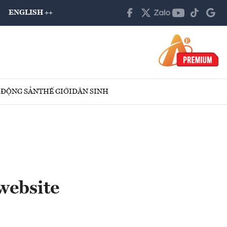
ENGLISH ++
 ĐỘNG SẢN
THẾ GIỚI
DÂN SINH
website