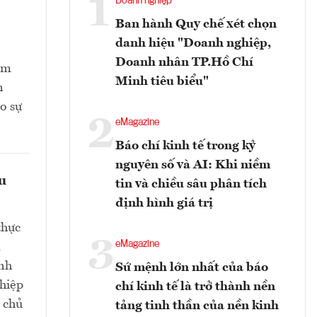
1
Doanh nghiệp
Ban hành Quy chế xét chọn
danh hiệu "Doanh nghiệp,
Doanh nhân TP.Hồ Chí
ằm
Minh tiêu biểu"
n
o sự
2
eMagazine
Báo chí kinh tế trong kỷ
nguyên số và AI: Khi niềm
ều
tin và chiều sâu phân tích
định hình giá trị
thực
3
eMagazine
.
nh
Sứ mệnh lớn nhất của báo
ghiệp
chí kinh tế là trở thành nền
m chủ
tảng tinh thần của nền kinh