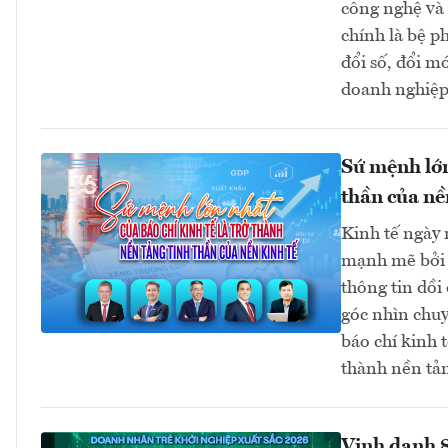
công nghệ và 
chính là bệ p
đổi số, đổi m
doanh nghiệp 
Sứ mệnh lớn
thần của nề
Kinh tế ngày 
mạnh mẽ bởi đ
thông tin dồi
góc nhìn chuy
báo chí kinh 
thành nền tản
Vinh danh 8