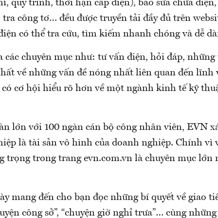
hí, quy trình, thời hạn cấp điện), báo sửa chữa điệ
 tra công tơ… đều được truyền tải đầy đủ trên webs
điện có thể tra cứu, tìm kiếm nhanh chóng và dễ dà
a các chuyên mục như: tư vấn điện, hỏi đáp, những
nhất về những vấn đề nóng nhất liên quan đến lĩnh 
 có cơ hội hiểu rõ hơn về một ngành kinh tế kỹ thu
àn lớn với 100 ngàn cán bộ công nhân viên, EVN x
iệp là tài sản vô hình của doanh nghiệp. Chính vì 
ang trọng trong trang evn.com.vn là chuyên mục lớn
y mang đến cho bạn đọc những bí quyết về giao tiế
yện công sở”, “chuyện giờ nghỉ trưa”… cùng những 