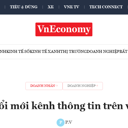
TIÊU & DÙNG
XE
VNE TV
TECH CONNECT
ÍNH
KINH TẾ SỐ
KINH TẾ XANH
THỊ TRƯỜNG
DOANH NGHIỆP
BẤT
DOANH NHÂN
DOANH NGHIỆP
i mới kênh thông tin trên 
P.V
P