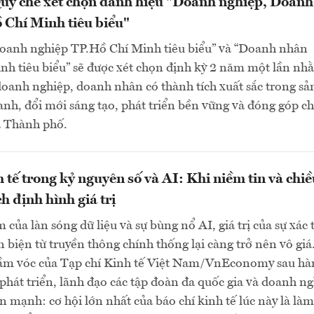
uy chế xét chọn danh hiệu "Doanh nghiệp, Doanh
 Chí Minh tiêu biểu"
oanh nghiệp TP.Hồ Chí Minh tiêu biểu” và “Doanh nhân
nh tiêu biểu” sẽ được xét chọn định kỳ 2 năm một lần nh
doanh nghiệp, doanh nhân có thành tích xuất sắc trong sả
anh, đổi mới sáng tạo, phát triển bền vững và đóng góp ch
a Thành phố.
h tế trong kỷ nguyên số và AI: Khi niềm tin và chi
h định hình giá trị
 của làn sóng dữ liệu và sự bùng nổ AI, giá trị của sự xác 
n biện từ truyền thông chính thống lại càng trở nên vô giá
ầm vóc của Tạp chí Kinh tế Việt Nam/VnEconomy sau hà
phát triển, lãnh đạo các tập đoàn đa quốc gia và doanh n
 mạnh: cơ hội lớn nhất của báo chí kinh tế lúc này là là