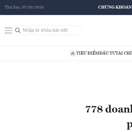
Thứ Sáu, 07/08/2026
CHỨNG KHOÁN
TIÊU ĐIỂM
ĐẦU TƯ
TÀI CH
778 doan
p