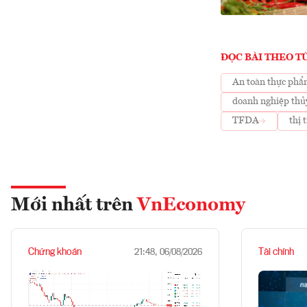
ĐỌC BÀI THEO T
An toàn thực ph
doanh nghiệp thủ
TFDA
thị 
Mới nhất trên
VnEconomy
Chứng khoán
Tài chính
21:48, 06/08/2026