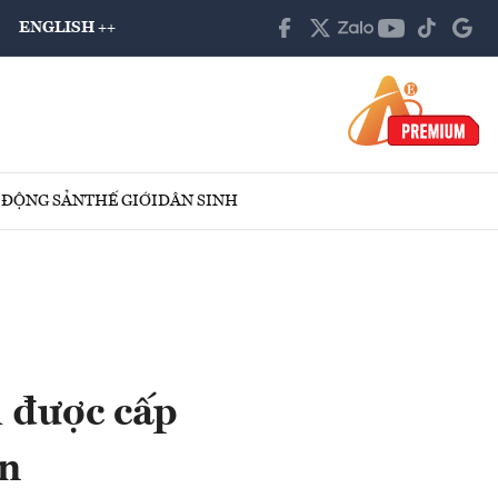
ENGLISH ++
 ĐỘNG SẢN
THẾ GIỚI
DÂN SINH
 được cấp
an