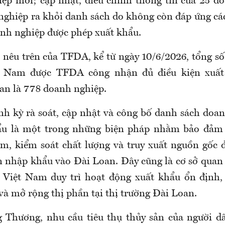
ệp mới; cập nhật, điều chỉnh thông tin của 25 d
nghiệp ra khỏi danh sách do không còn đáp ứng các
oanh nghiệp được phép xuất khẩu.
 nêu trên của TFDA, kể từ ngày 10/6/2026, tổng s
t Nam được TFDA công nhận đủ điều kiện xuất
an là 778 doanh nghiệp.
h kỳ rà soát, cập nhật và công bố danh sách doa
ẩu là một trong những biện pháp nhằm bảo đảm 
m, kiểm soát chất lượng và truy xuất nguồn gốc đ
 nhập khẩu vào Đài Loan. Đây cũng là cơ sở quan 
 Việt Nam duy trì hoạt động xuất khẩu ổn định,
và mở rộng thị phần tại thị trường Đài Loan.
 Thương, nhu cầu tiêu thụ thủy sản của người d