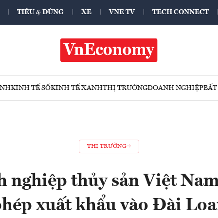
TIÊU & DÙNG
XE
VNE TV
TECH CONNECT
ÍNH
KINH TẾ SỐ
KINH TẾ XANH
THỊ TRƯỜNG
DOANH NGHIỆP
BẤT
THỊ TRƯỜNG
h nghiệp thủy sản Việt Nam
hép xuất khẩu vào Đài Lo