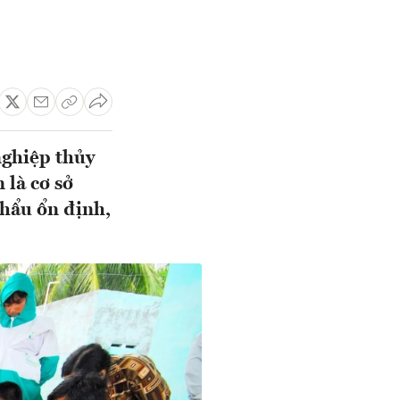
nghiệp thủy
 là cơ sở
khẩu ổn định,