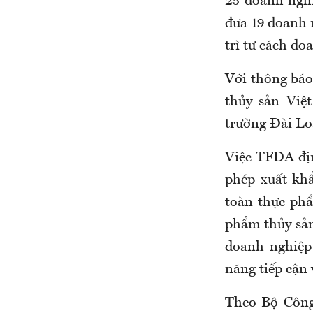
25 doanh nghi
đưa 19 doanh 
trì tư cách d
Với thông báo
thủy sản Việ
trường Đài Lo
Việc TFDA địn
phép xuất kh
toàn thực phẩ
phẩm thủy sản
doanh nghiệp
năng tiếp cận 
Theo Bộ Công