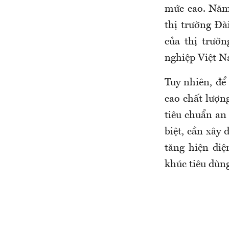
mức cao. Năm
thị trường Đà
của thị trườ
nghiệp Việt N
Tuy nhiên, để
cao chất lượn
tiêu chuẩn an
biệt, cần xây
tăng hiện di
khúc tiêu dùn