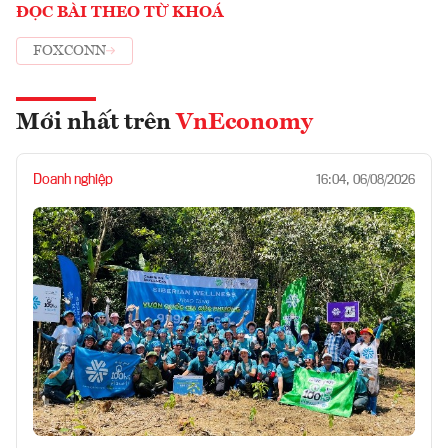
ĐỌC BÀI THEO TỪ KHOÁ
FOXCONN
Mới nhất trên
VnEconomy
Doanh nghiệp
16:04, 06/08/2026