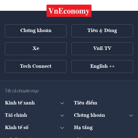
Chứng khoán
Tiêu & Dùng
Xe
VnE TV
Tech Connect
English ++
Tất cả chuyên mục
Kinh tế xanh
Tiêu điểm
Chuyển động xanh
Tài chính
Chứng khoán
Pháp lý
Ngân hàng
Doanh nghiệp niêm yết
Kinh tế số
Hạ tầng
Thương hiệu xanh
Thị trường vốn
Thị trường
Sản phẩm - Thị trường