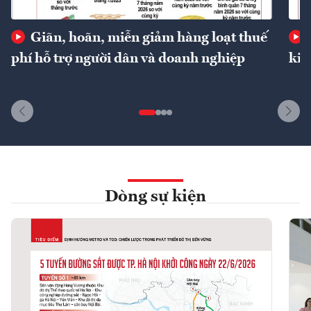
Giãn, hoãn, miễn giảm hàng loạt thuế
phí hỗ trợ người dân và doanh nghiệp
kin
Dòng sự kiện