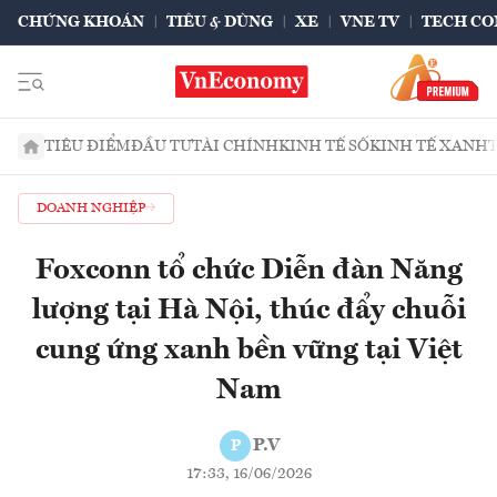
CHỨNG KHOÁN
TIÊU & DÙNG
XE
VNE TV
TECH CO
TIÊU ĐIỂM
ĐẦU TƯ
TÀI CHÍNH
KINH TẾ SỐ
KINH TẾ XANH
DOANH NGHIỆP
Foxconn tổ chức Diễn đàn Năng
lượng tại Hà Nội, thúc đẩy chuỗi
cung ứng xanh bền vững tại Việt
Nam
P.V
P
17:33, 16/06/2026