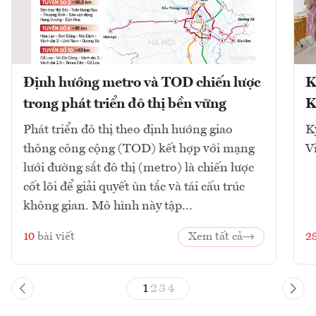
Định hướng metro và TOD chiến lược
K
trong phát triển đô thị bền vững
K
Phát triển đô thị theo định hướng giao
K
thông công cộng (TOD) kết hợp với mạng
V
lưới đường sắt đô thị (metro) là chiến lược
cốt lõi để giải quyết ùn tắc và tái cấu trúc
không gian. Mô hình này tập...
10
bài viết
Xem tất cả
2
1
2
3
4