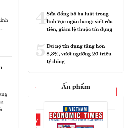
4
Sửa đồng bộ ba luật trong
hỉnh
lĩnh vực ngân hàng: siết rửa
t…
tiền, giảm lệ thuộc tín dụng
5
Dư nợ tín dụng tăng hơn
8,3%, vượt ngưỡng 20 triệu
tỷ đồng
n
Ấn phẩm
hàng
ại
và