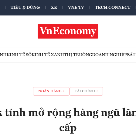
TIÊU & DÙNG
XE
VNE TV
TECH CONNECT
ÍNH
KINH TẾ SỐ
KINH TẾ XANH
THỊ TRƯỜNG
DOANH NGHIỆP
BẤT
NGÂN HÀNG
TÀI CHÍNH
tính mở rộng hàng ngũ lã
cấp