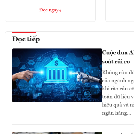
Đọc ngay
Đọc tiếp
Cuộc đua AI
soát rủi ro
Không còn dừn
của ngành ngâ
khi rào cản c
toán dữ liệu 
hiệu quả và n
ngân hàng…