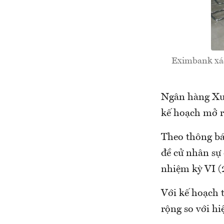
Eximbank xác 
Ngân hàng Xuấ
kế hoạch mở r
Theo thông báo
đề cử nhân sự
nhiệm kỳ VI (
Với kế hoạch 
rộng so với h