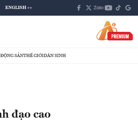
ENGLISH ++
 ĐỘNG SẢN
THẾ GIỚI
DÂN SINH
nh đạo cao