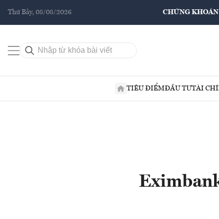
Thứ Bảy, 08/08/2026
CHỨNG KHOÁN
TIÊU ĐIỂM
ĐẦU TƯ
TÀI CH
Eximbank 