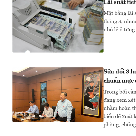
Lãi suất ti
Mặt bằng lãi 
tháng 8, như
nhỏ lẻ ở từng
Sửa đổi 3 l
chuẩn mực 
Trong bối cản
đang xem xét 
nhằm hoàn thi
biểu đề xuất 
phòng, chống 