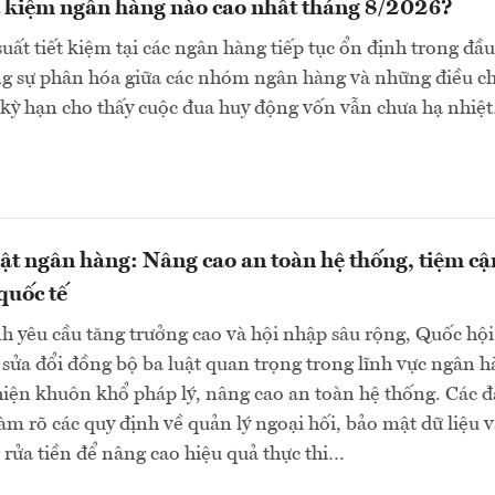
ết kiệm ngân hàng nào cao nhất tháng 8/2026?
suất tiết kiệm tại các ngân hàng tiếp tục ổn định trong đầu
ng sự phân hóa giữa các nhóm ngân hàng và những điều c
 kỳ hạn cho thấy cuộc đua huy động vốn vẫn chưa hạ nhiệ
uật ngân hàng: Nâng cao an toàn hệ thống, tiệm cậ
quốc tế
h yêu cầu tăng trưởng cao và hội nhập sâu rộng, Quốc hội
sửa đổi đồng bộ ba luật quan trọng trong lĩnh vực ngân 
ện khuôn khổ pháp lý, nâng cao an toàn hệ thống. Các đ
làm rõ các quy định về quản lý ngoại hối, bảo mật dữ liệu 
rửa tiền để nâng cao hiệu quả thực thi…