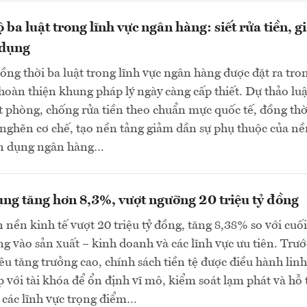
 ba luật trong lĩnh vực ngân hàng: siết rửa tiền, 
 dụng
đồng thời ba luật trong lĩnh vực ngân hàng được đặt ra tro
hoàn thiện khung pháp lý ngày càng cấp thiết. Dự thảo luậ
ặt phòng, chống rửa tiền theo chuẩn mực quốc tế, đồng thờ
nghẽn cơ chế, tạo nền tảng giảm dần sự phụ thuộc của nề
tín dụng ngân hàng…
ụng tăng hơn 8,3%, vượt ngưỡng 20 triệu tỷ đồng
 nền kinh tế vượt 20 triệu tỷ đồng, tăng 8,38% so với cu
ung vào sản xuất – kinh doanh và các lĩnh vực ưu tiên. Trướ
iêu tăng trưởng cao, chính sách tiền tệ được điều hành linh
p với tài khóa để ổn định vĩ mô, kiểm soát lạm phát và hỗ 
 các lĩnh vực trọng điểm…