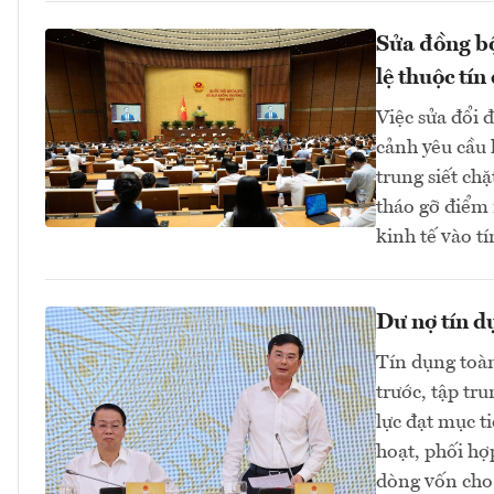
Sửa đồng bộ
lệ thuộc tín
Việc sửa đổi 
cảnh yêu cầu 
trung siết ch
tháo gỡ điểm 
kinh tế vào 
Dư nợ tín d
Tín dụng toàn
trước, tập tr
lực đạt mục t
hoạt, phối hợ
dòng vốn cho