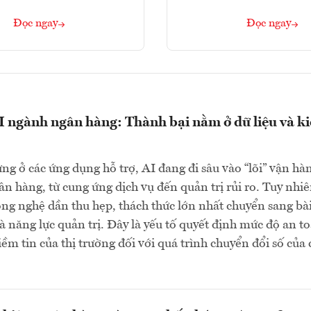
Đọc ngay
Đọc ngay
 ngành ngân hàng: Thành bại nằm ở dữ liệu và k
g ở các ứng dụng hỗ trợ, AI đang đi sâu vào “lõi” vận hà
n hàng, từ cung ứng dịch vụ đến quản trị rủi ro. Tuy nhiê
ông nghệ dần thu hẹp, thách thức lớn nhất chuyển sang bà
và năng lực quản trị. Đây là yếu tố quyết định mức độ an t
iềm tin của thị trường đối với quá trình chuyển đổi số của 