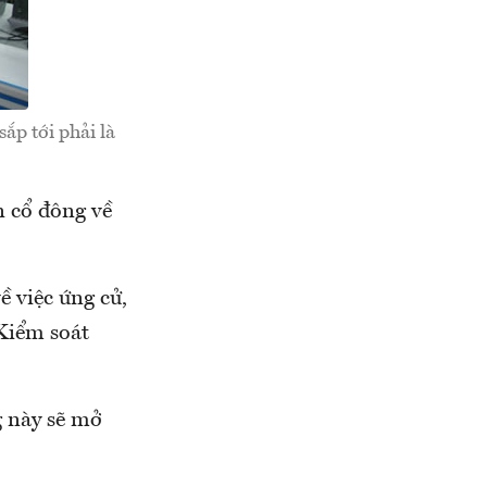
ắp tới phải là
 cổ đông về
ề việc ứng cử,
Kiểm soát
g này sẽ mở