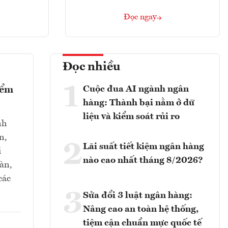
Đọc ngay
Đọc nhiều
1
Cuộc đua AI ngành ngân
iểm
hàng: Thành bại nằm ở dữ
liệu và kiểm soát rủi ro
nh
n,
2
Lãi suất tiết kiệm ngân hàng
i
nào cao nhất tháng 8/2026?
oàn,
các
3
Sửa đổi 3 luật ngân hàng:
Nâng cao an toàn hệ thống,
tiệm cận chuẩn mực quốc tế