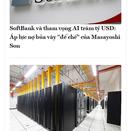
SoftBank và tham vọng AI trăm tỷ USD:
Áp lực nợ bủa vây "đế chế" của Masayoshi
Son