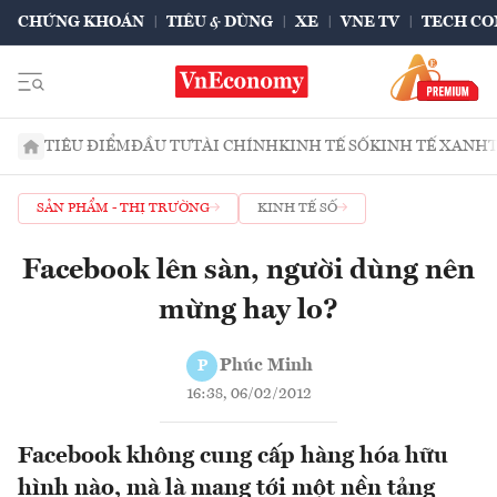
CHỨNG KHOÁN
TIÊU & DÙNG
XE
VNE TV
TECH CO
TIÊU ĐIỂM
ĐẦU TƯ
TÀI CHÍNH
KINH TẾ SỐ
KINH TẾ XANH
SẢN PHẨM - THỊ TRƯỜNG
KINH TẾ SỐ
Facebook lên sàn, người dùng nên
mừng hay lo?
Phúc Minh
P
16:38, 06/02/2012
Facebook không cung cấp hàng hóa hữu
hình nào, mà là mang tới một nền tảng