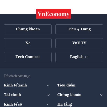
Chứng khoán
Tiêu & Dùng
Xe
VnE TV
Tech Connect
English ++
Tất cả chuyên mục
Kinh tế xanh
Tiêu điểm
Chuyển động xanh
Tài chính
Chứng khoán
Pháp lý
Ngân hàng
Doanh nghiệp niêm yết
Kinh tế số
Hạ tầng