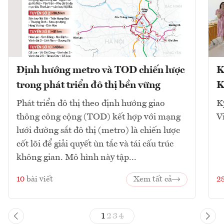
Định hướng metro và TOD chiến lược
K
trong phát triển đô thị bền vững
K
Phát triển đô thị theo định hướng giao
K
thông công cộng (TOD) kết hợp với mạng
V
lưới đường sắt đô thị (metro) là chiến lược
cốt lõi để giải quyết ùn tắc và tái cấu trúc
không gian. Mô hình này tập...
10
bài viết
Xem tất cả
2
1
2
3
4