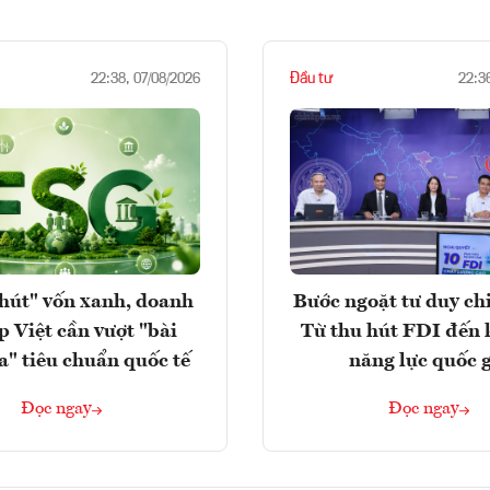
Đầu tư
22:38, 07/08/2026
22:3
hút" vốn xanh, doanh
Bước ngoặt tư duy chi
p Việt cần vượt "bài
Từ thu hút FDI đến 
a" tiêu chuẩn quốc tế
năng lực quốc 
Đọc ngay
Đọc ngay