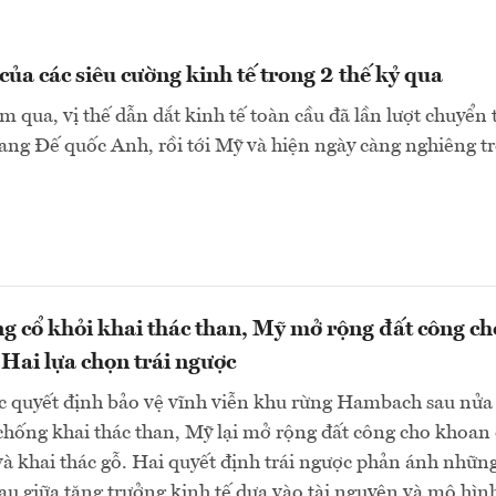
của các siêu cường kinh tế trong 2 thế kỷ qua
 qua, vị thế dẫn dắt kinh tế toàn cầu đã lần lượt chuyển 
ng Đế quốc Anh, rồi tới Mỹ và hiện ngày càng nghiêng trở
g cổ khỏi khai thác than, Mỹ mở rộng đất công ch
Hai lựa chọn trái ngược
c quyết định bảo vệ vĩnh viễn khu rừng Hambach sau nửa
chống khai thác than, Mỹ lại mở rộng đất công cho khoan
à khai thác gỗ. Hai quyết định trái ngược phản ánh những
u giữa tăng trưởng kinh tế dựa vào tài nguyên và mô hìn