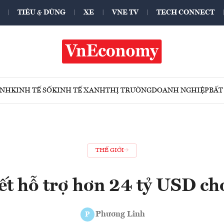
TIÊU & DÙNG
XE
VNE TV
TECH CONNECT
ÍNH
KINH TẾ SỐ
KINH TẾ XANH
THỊ TRƯỜNG
DOANH NGHIỆP
BẤT
THẾ GIỚI
ết hỗ trợ hơn 24 tỷ USD ch
Phương Linh
P