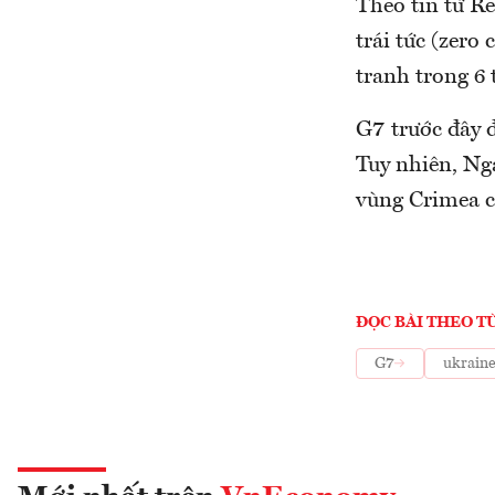
Theo tin từ R
trái tức (zero
tranh trong 6 
G7 trước đây đ
Tuy nhiên, Ng
vùng Crimea c
ĐỌC BÀI THEO T
G7
ukrain