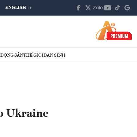
ENGLISH ++
 ĐỘNG SẢN
THẾ GIỚI
DÂN SINH
o Ukraine