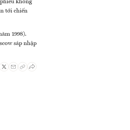
i phiếu không
n tới chiến
 năm 1998).
oscow sáp nhập