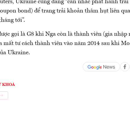
euters, Ukraine cũng đang “cân nhắc phát hành trá
 coupon bond) để trang trải khoản thâm hụt liên qua
tháng tới”.
ược gọi là G8 khi Nga còn là thành viên (gia nhập
a mất tư cách thành viên vào năm 2014 sau khi M
ủa Ukraine.
Ừ KHOÁ
e