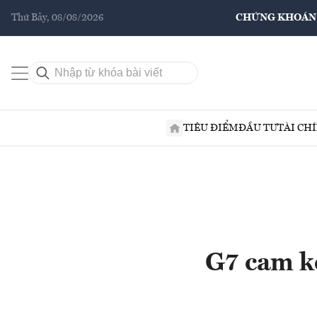
Thứ Bảy, 08/08/2026
CHỨNG KHOÁN
TIÊU ĐIỂM
ĐẦU TƯ
TÀI CH
G7 cam k