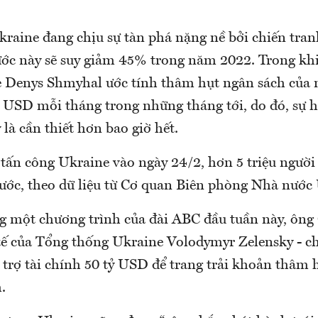
kraine đang chịu sự tàn phá nặng nề bởi chiến tra
ước này sẽ suy giảm 45% trong năm 2022. Trong kh
 Denys Shmyhal ước tính thâm hụt ngân sách của 
tỷ USD mỗi tháng trong những tháng tới, do đó, sự h
là cần thiết hơn bao giờ hết.
 tấn công Ukraine vào ngày 24/2, hơn 5 triệu người
nước, theo dữ liệu từ Cơ quan Biên phòng Nhà nước
ng một chương trình của đài ABC đầu tuần này, ông
 tế của Tổng thống Ukraine Volodymyr Zelensky - ch
 trợ tài chính 50 tỷ USD để trang trải khoản thâm 
.