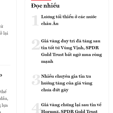
Đọc nhiều
1
Lương tối thiểu ở các nước
châu Âu
từ
 lại
2
Giá vàng duy trì đà tăng sau
tin tốt từ Vùng Vịnh, SPDR
Gold Trust bất ngờ mua ròng
mạnh
o
3
Nhiều chuyên gia tin xu
hướng tăng của giá vàng
chưa đứt gãy
 thế
 dầu,
4
Giá vàng chững lại sau tin về
 lựa
Hormuz, SPDR Gold Trust
h