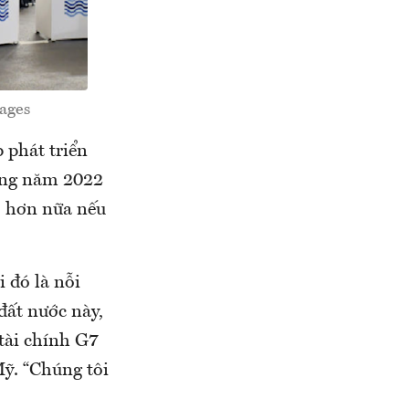
ages
 phát triển
rong năm 2022
ợ hơn nữa nếu
i đó là nỗi
đất nước này,
 tài chính G7
Mỹ. “Chúng tôi