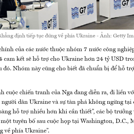
khẳng định tiếp tục đứng về phía Ukraine - Ảnh: Getty Im
 chính của các nước thuộc nhóm 7 nước công nghiệp
4 cam kết sẽ hỗ trợ cho Ukraine hơn 24 tỷ USD t
u đó. Nhóm này cũng cho biết đã chuẩn bị để hỗ tr
h cuộc chiến tranh của Nga đang diễn ra, đi liền vớ
 người dân Ukraine và sự tàn phá không ngừng tại 
sàng hỗ trợ nhiều hơn khi cần thiết”, các bộ trưởng
 một tuyên bố sau cuộc họp tại Washington, D.C., 
ng về phía Ukraine”.