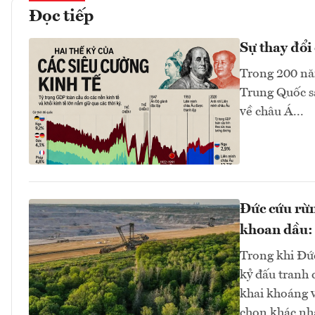
Đọc tiếp
Sự thay đổi 
Trong 200 năm
Trung Quốc sa
về châu Á...
Đức cứu rừn
khoan dầu: 
Trong khi Đứ
kỷ đấu tranh 
khai khoáng v
chọn khác nha