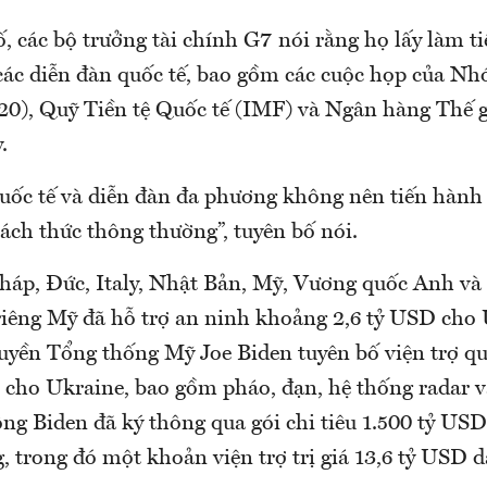
, các bộ trưởng tài chính G7 nói rằng họ lấy làm ti
các diễn đàn quốc tế, bao gồm các cuộc họp của N
G20), Quỹ Tiền tệ Quốc tế (IMF) và Ngân hàng Thế 
.
quốc tế và diễn đàn đa phương không nên tiến hành
ách thức thông thường”, tuyên bố nói.
áp, Đức, Italy, Nhật Bản, Mỹ, Vương quốc Anh và
 riêng Mỹ đã hỗ trợ an ninh khoảng 2,6 tỷ USD cho
quyền Tổng thống Mỹ Joe Biden tuyên bố viện trợ q
 cho Ukraine, bao gồm pháo, đạn, hệ thống radar v
ng Biden đã ký thông qua gói chi tiêu 1.500 tỷ USD
, trong đó một khoản viện trợ trị giá 13,6 tỷ USD 