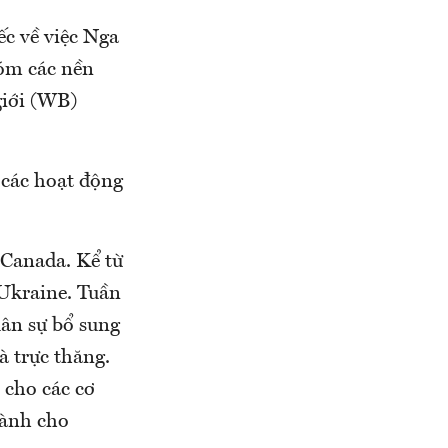
ếc về việc Nga
hóm các nền
giới (WB)
 các hoạt động
 Canada. Kể từ
 Ukraine. Tuần
uân sự bổ sung
à trực thăng.
 cho các cơ
dành cho