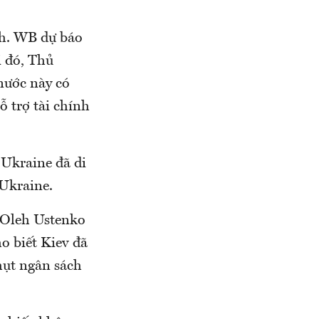
nh. WB dự báo
i đó, Thủ
nước này có
ỗ trợ tài chính
 Ukraine đã di
 Ukraine.
 Oleh Ustenko
o biết Kiev đã
hụt ngân sách