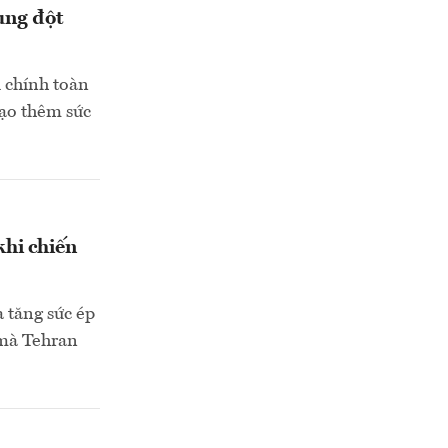
ung đột
i chính toàn
tạo thêm sức
khi chiến
 tăng sức ép
 mà Tehran