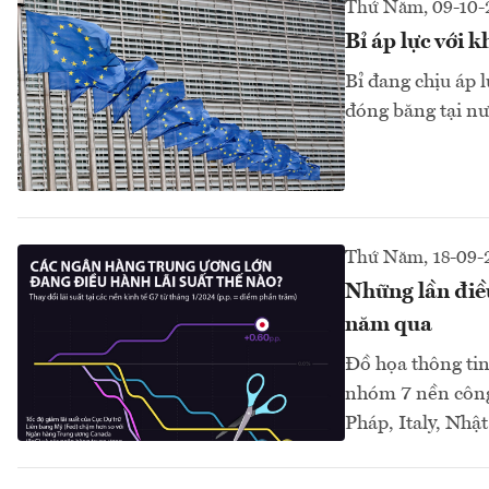
Thứ Năm, 09-10-
Bỉ áp lực với 
Bỉ đang chịu áp 
đóng băng tại nư
Thứ Năm, 18-09-
Những lần điều
năm qua
Đồ họa thông tin
nhóm 7 nền công 
Pháp, Italy, Nh