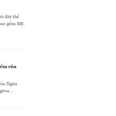
ới đây thể
 bao gồm Mỹ,
iếm của
 của Ngân
gton...