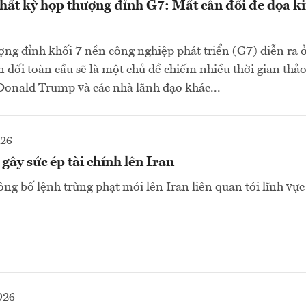
ất kỳ họp thượng đỉnh G7: Mất cân đối đe dọa ki
ợng đỉnh khối 7 nền công nghiệp phát triển (G7) diễn ra 
n đối toàn cầu sẽ là một chủ đề chiếm nhiều thời gian thả
onald Trump và các nhà lãnh đạo khác...
026
gây sức ép tài chính lên Iran
g bố lệnh trừng phạt mới lên Iran liên quan tới lĩnh vực t
026