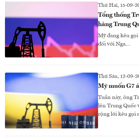
Thứ Hai, 15-09-2
Tổng thống T
hàng Trung Q
Mỹ đang kêu gọi
đối với Nga...
Thứ Sáu, 12-09-2
Mỹ muốn G7 áp
Tuần này, ông T
lên Trung Quốc v
rộng lời kêu gọi 