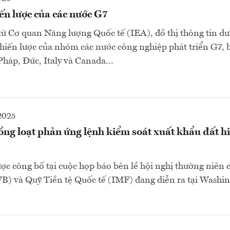
ến lược của các nước G7
 từ Cơ quan Năng lượng Quốc tế (IEA), đồ thị thông tin dư
chiến lược của nhóm các nước công nghiệp phát triển G7,
háp, Đức, Italy và Canada...
2025
ồng loạt phản ứng lệnh kiểm soát xuất khẩu đất h
ợc công bố tại cuộc họp báo bên lề hội nghị thường niên
B) và Quỹ Tiền tệ Quốc tế (IMF) đang diễn ra tại Washin