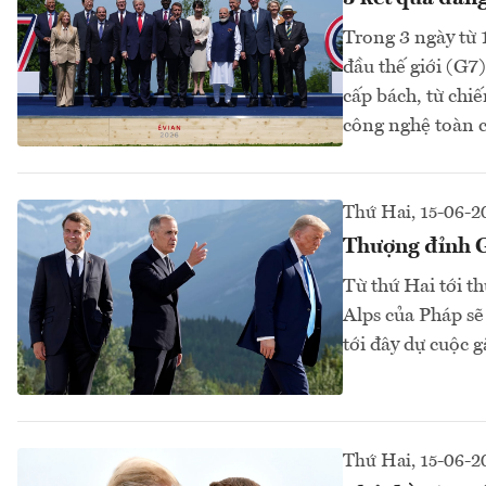
Trong 3 ngày từ 
đầu thế giới (G7
cấp bách, từ chi
công nghệ toàn c
Thứ Hai, 15-06-2
Thượng đỉnh G
Từ thứ Hai tới t
Alps của Pháp sẽ 
tới đây dự cuộc 
Thứ Hai, 15-06-2