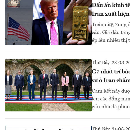
Dấu ấn kinh tế
Iran xuất hiện 
Tuần này, xung đ
cầu. Giá dầu tăn
ép lên nhiều thị 
Thứ Bảy, 28-03-2
G7 nhất trí bả
sự ở Iran chấ
Cam kết này đượ
lên các đồng min
gần như đã phong
Thứ Bảy, 21-03-2