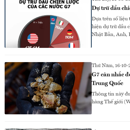
Dự trữ dầu chi
Dựa trên số liệu
hiện dự trữ dầu 
Nhật Bản, Anh, P
Thứ Năm, 16-10-
G7 cân nhắc đ
Trung Quốc
Thông tin này đư
hàng Thế giới (W