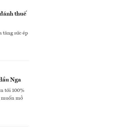
đánh thuế
 tăng sức ép
 dầu Nga
ên tới 100%
Mỹ muốn mở