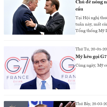
Chủ đề nóng nh
cầu
Tại Hội nghị thư
tuần này, mất câ
Tổng thống Mỹ D
Thứ Tư, 20-05-2
Mỹ kêu gọi G7 
Cùng ngày, Mỹ côn
Thứ Bảy, 28-03-2