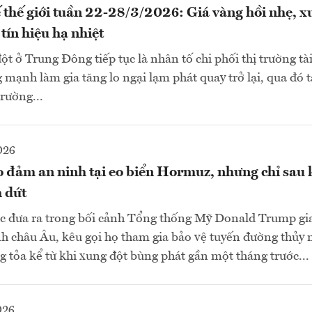
 thế giới tuần 22-28/3/2026: Giá vàng hồi nhẹ, x
tín hiệu hạ nhiệt
ột ở Trung Đông tiếp tục là nhân tố chi phối thị trường tà
g mạnh làm gia tăng lo ngại lạm phát quay trở lại, qua đó 
trường...
026
o đảm an ninh tại eo biển Hormuz, nhưng chỉ sau 
m dứt
c đưa ra trong bối cảnh Tổng thống Mỹ Donald Trump gia
h châu Âu, kêu gọi họ tham gia bảo vệ tuyến đường thủy
 tỏa kể từ khi xung đột bùng phát gần một tháng trước...
026