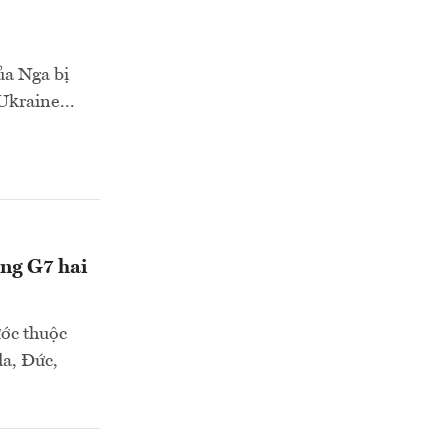
ủa Nga bị
Ukraine...
ơng G7 hai
ước thuộc
da, Đức,