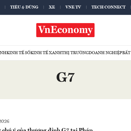
TIÊU & DÙNG
XE
VNE TV
TECH CONNECT
ÍNH
KINH TẾ SỐ
KINH TẾ XANH
THỊ TRƯỜNG
DOANH NGHIỆP
BẤT
G7
2026
 chú ý của thượng đỉnh G7 tại Pháp