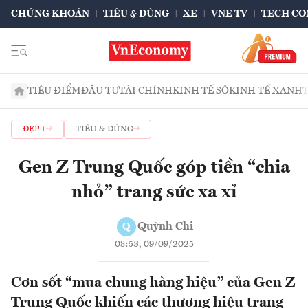
CHỨNG KHOÁN
TIÊU & DÙNG
XE
VNE TV
TECH CO
TIÊU ĐIỂM
ĐẦU TƯ
TÀI CHÍNH
KINH TẾ SỐ
KINH TẾ XANH
ĐẸP +
TIÊU & DÙNG
Gen Z Trung Quốc góp tiền “chia
nhỏ” trang sức xa xỉ
Quỳnh Chi
Q
08:53, 09/09/2025
Cơn sốt “mua chung hàng hiệu” của Gen Z
Trung Quốc khiến các thương hiệu trang