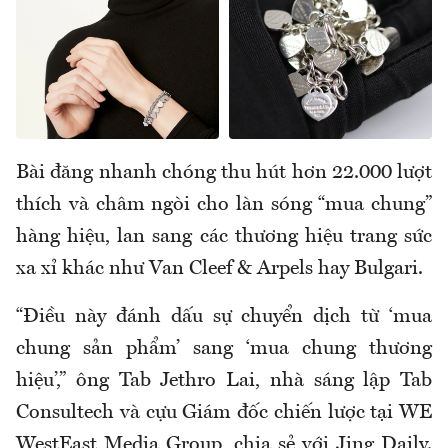
Bài đăng nhanh chóng thu hút hơn 22.000 lượt
thích và châm ngòi cho làn sóng “mua chung”
hàng hiệu, lan sang các thương hiệu trang sức
xa xỉ khác như Van Cleef & Arpels hay Bulgari.
“Điều này đánh dấu sự chuyển dịch từ ‘mua
chung sản phẩm’ sang ‘mua chung thương
hiệu’,” ông Tab Jethro Lai, nhà sáng lập Tab
Consultech và cựu Giám đốc chiến lược tại WE
WestEast Media Group, chia sẻ với Jing Daily.