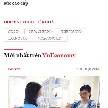
sức cao cấp
ĐỌC BÀI THEO TỪ KHOÁ
GEN Z
MUA CHUNG
TIÊU DÙNG
TRANG SỨC
VNECONOMY
Mới nhất trên
VnEconomy
Dân sinh
19:00, 06/08/2026