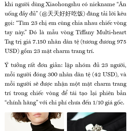
khi người dùng Xiaohongshu có nickname “Ăn
uống đầy đủ” (@天天好好吃饭) đăng tải lời kêu
gọi: “Tìm 23 chị em cùng chia nhau chiếc vòng
tay này.” Đó là mẫu vòng Tiffany Multi-heart
Tag trị giá 7.150 nhân dân tệ (tương đương 975
USD) gồm 23 mặt charm trang trí.
Ý tưởng rất đơn giản: lập nhóm đủ 23 người,
mỗi người đóng 300 nhân dân tệ (42 USD), và
mỗi người sẽ được nhận một mặt charm trang
trí trong chiếc vòng để tái tạo lại phiên bản
“chính hãng” với chi phí chưa đến 1/10 giá gốc.