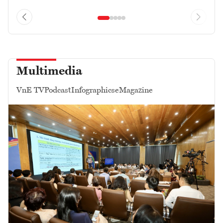
Multimedia
VnE TV
Podcast
Infographics
eMagazine