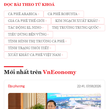
ĐỌC BÀI THEO TỪ KHOÁ
CÀ PHÊ ARABICA
CÀ PHÊ ROBUSTA
GIÁ CÀ PHÊ THẾ GIỚI
KIM NGẠCH XUẤT KHẨU
TÁC ĐỘNG EL NINO
THỊ TRƯỜNG TRUNG QUỐC
TIÊU DÙNG BỀN VỮNG
TÌNH HÌNH THỊ TRƯỜNG CÀ PHÊ
TÌNH TRẠNG THỜI TIẾT
XUẤT KHẨU CÀ PHÊ VIỆT NAM
Mới nhất trên
VnEconomy
Địa phương
22:41, 07/08/2026