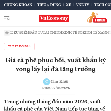
CHỨNG KHOÁN
TIÊU & DÙNG
XE
VNE TV
TECH CO
TIÊU ĐIỂM
ĐẦU TƯ
TÀI CHÍNH
KINH TẾ SỐ
KINH TẾ XANH
THỊ TRƯỜNG
Giá cà phê phục hồi, xuất khẩu kỳ
vọng lấy lại đà tăng trưởng
Chu Khôi
C
17:09, 27/05/2026
Trong những tháng đầu năm 2026, xuất
khẩu cà phê của Việt Nam tiếp tục tăng về