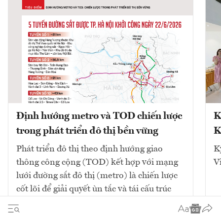
Định hướng metro và TOD chiến lược
K
trong phát triển đô thị bền vững
K
Phát triển đô thị theo định hướng giao
K
thông công cộng (TOD) kết hợp với mạng
V
lưới đường sắt đô thị (metro) là chiến lược
cốt lõi để giải quyết ùn tắc và tái cấu trúc
không gian. Mô hình này tập...