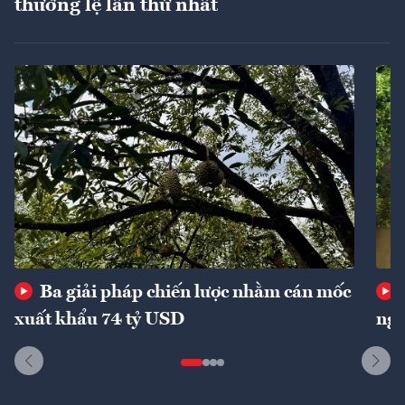
thường lệ lần thứ nhất
Ba giải pháp chiến lược nhằm cán mốc
xuất khẩu 74 tỷ USD
ngu