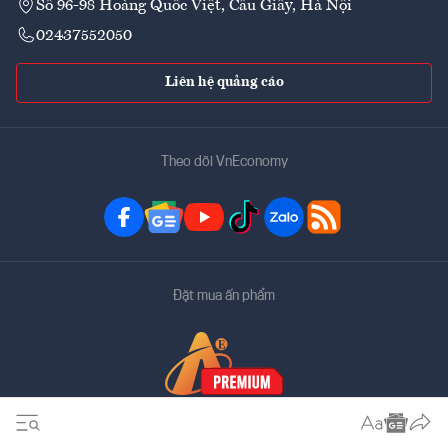
Số 96-98 Hoàng Quốc Việt, Cầu Giấy, Hà Nội
02437552050
Liên hệ quảng cáo
Theo dõi VnEconomy
Đặt mua ấn phẩm