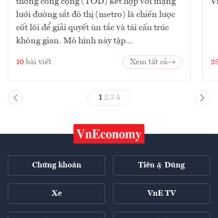
thông công cộng (TOD) kết hợp với mạng
V
lưới đường sắt đô thị (metro) là chiến lược
cốt lõi để giải quyết ùn tắc và tái cấu trúc
không gian. Mô hình này tập...
10
bài viết
Xem tất cả
2
1
2
3
4
Chứng khoán
Tiêu & Dùng
Xe
VnE TV