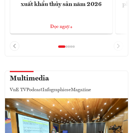
xuất khẩu thủy sản năm 2026
phá 
đ
Đọc ngay
Multimedia
VnE TV
Podcast
Infographics
eMagazine