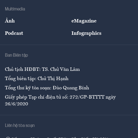
Doanh nghiệp
Địa phương
Thị trường
Bảo hiểm
Multimedia
Sự kiện
Nhân lực
Ảnh
eMagazine
Đẹp +
An sinh
Podcast
Infographics
Giải trí
Y tế
Nhà
Ban Biên tập
Ẩm thực
Chủ tịch HĐBT: TS. Chử Văn Lâm
Tổng biên tập: Chử Thị Hạnh
Tổng thư ký tòa soạn: Đào Quang Bính
Giấy phép Tạp chí điện tử số: 272/GP-BTTTT ngày
26/6/2020
Liên hệ tòa soạn