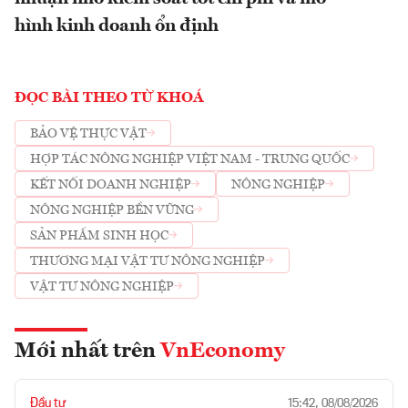
hình kinh doanh ổn định
ĐỌC BÀI THEO TỪ KHOÁ
BẢO VỆ THỰC VẬT
HỢP TÁC NÔNG NGHIỆP VIỆT NAM - TRUNG QUỐC
KẾT NỐI DOANH NGHIỆP
NÔNG NGHIỆP
NÔNG NGHIỆP BỀN VỮNG
SẢN PHẨM SINH HỌC
THƯƠNG MẠI VẬT TƯ NÔNG NGHIỆP
VẬT TƯ NÔNG NGHIỆP
Mới nhất trên
VnEconomy
Đầu tư
15:42, 08/08/2026