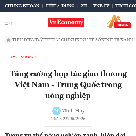
CHỨNG KHOÁN
TIÊU & DÙNG
XE
VNE TV
TECH CO
TIÊU ĐIỂM
ĐẦU TƯ
TÀI CHÍNH
KINH TẾ SỐ
KINH TẾ XANH
THỊ TRƯỜNG
Tăng cường hợp tác giao thương
Việt Nam - Trung Quốc trong
nông nghiệp
Minh Huy
M
13:59, 27/05/2026
Trong xu thế nông nghiệp xanh, hiện đại,