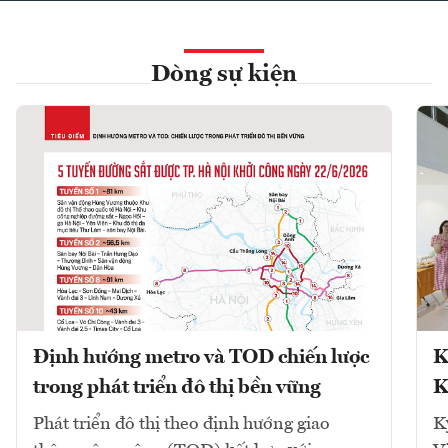
Dòng sự kiện
Định hướng metro và TOD chiến lược
K
trong phát triển đô thị bền vững
K
Phát triển đô thị theo định hướng giao
K