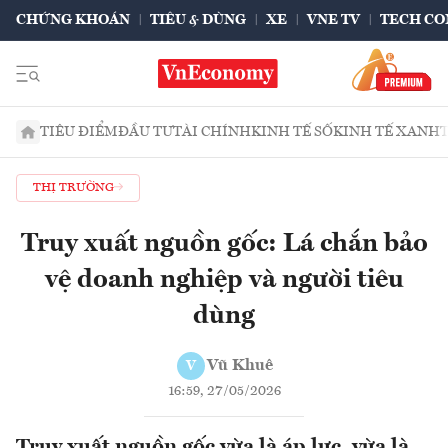
CHỨNG KHOÁN
TIÊU & DÙNG
XE
VNE TV
TECH CO
TIÊU ĐIỂM
ĐẦU TƯ
TÀI CHÍNH
KINH TẾ SỐ
KINH TẾ XANH
THỊ TRƯỜNG
Truy xuất nguồn gốc: Lá chắn bảo
vệ doanh nghiệp và người tiêu
dùng
Vũ Khuê
V
16:59, 27/05/2026
Truy xuất nguồn gốc vừa là áp lực, vừa là