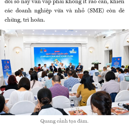
đổi số này vẫn vấp phải không ít rào cản, khiến
các doanh nghiệp vừa và nhỏ (SME) còn dè
chừng, trì hoãn.
Quang cảnh tọa đàm.