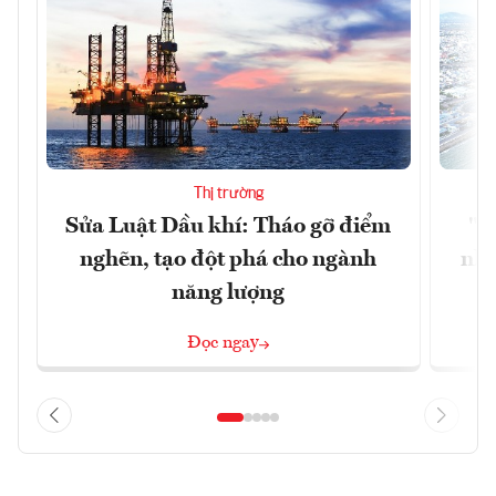
Thị trường
Sửa Luật Dầu khí: Tháo gỡ điểm
"H
nghẽn, tạo đột phá cho ngành
nhì
năng lượng
Đọc ngay