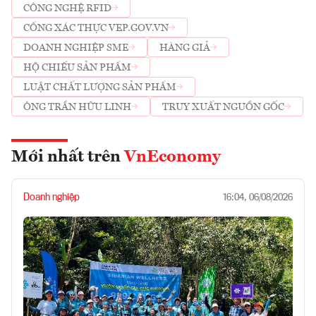
CÔNG NGHỆ RFID
CỔNG XÁC THỰC VEP.GOV.VN
DOANH NGHIỆP SME
HÀNG GIẢ
HỘ CHIẾU SẢN PHẨM
LUẬT CHẤT LƯỢNG SẢN PHẨM
ÔNG TRẦN HỮU LINH
TRUY XUẤT NGUỒN GỐC
Mới nhất trên
VnEconomy
Doanh nghiệp
16:04, 06/08/2026