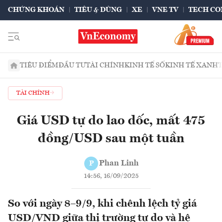
CHỨNG KHOÁN
TIÊU & DÙNG
XE
VNE TV
TECH CO
TIÊU ĐIỂM
ĐẦU TƯ
TÀI CHÍNH
KINH TẾ SỐ
KINH TẾ XANH
TÀI CHÍNH
Giá USD tự do lao dốc, mất 475
đồng/USD sau một tuần
Phan Linh
P
14:56, 16/09/2025
So với ngày 8–9/9, khi chênh lệch tỷ giá
USD/VND giữa thị trường tự do và hệ