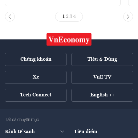
1
2
3
4
Chứng khoán
Tiêu & Dùng
Xe
VnE TV
Tech Connect
English ++
Tất cả chuyên mục
Kinh tế xanh
Tiêu điểm