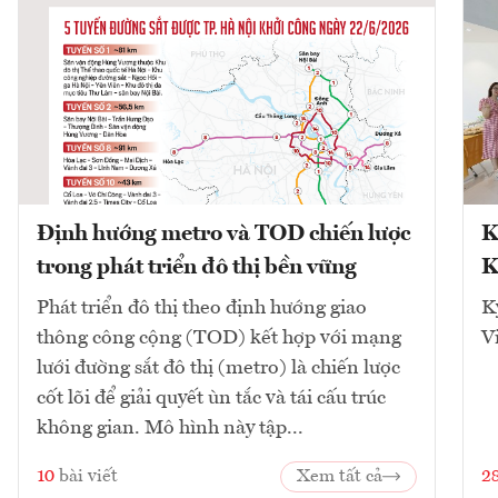
Định hướng metro và TOD chiến lược
K
trong phát triển đô thị bền vững
K
Phát triển đô thị theo định hướng giao
K
thông công cộng (TOD) kết hợp với mạng
V
lưới đường sắt đô thị (metro) là chiến lược
cốt lõi để giải quyết ùn tắc và tái cấu trúc
không gian. Mô hình này tập...
10
bài viết
Xem tất cả
2