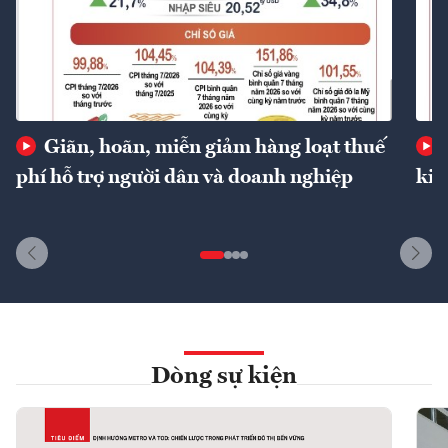
Giãn, hoãn, miễn giảm hàng loạt thuế
phí hỗ trợ người dân và doanh nghiệp
kin
Dòng sự kiện