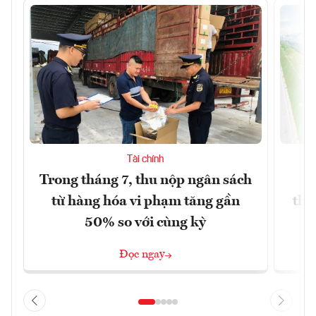
Tài chính
Trong tháng 7, thu nộp ngân sách
G
từ hàng hóa vi phạm tăng gần
thá
50% so với cùng kỳ
Đọc ngay