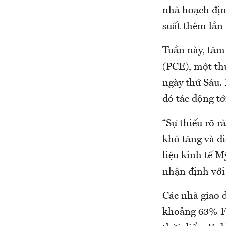
nhà hoạch định
suất thêm lần 
Tuần này, tâm 
(PCE), một th
ngày thứ Sáu. 
đó tác động tớ
“Sự thiếu rõ r
khó tăng và di
liệu kinh tế M
nhận định với 
Các nhà giao d
khoảng 63% Fe