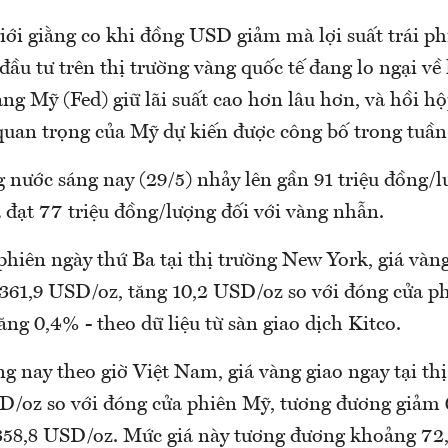
iới giằng co khi đồng USD giảm mà lợi suất trái p
ầu tư trên thị trường vàng quốc tế đang lo ngại v
ng Mỹ (Fed) giữ lãi suất cao hơn lâu hơn, và hồi h
quan trọng của Mỹ dự kiến được công bố trong tuần
 nước sáng nay (29/5) nhảy lên gần 91 triệu đồng/l
 đạt 77 triệu đồng/lượng đối với vàng nhẫn.
hiên ngày thứ Ba tại thị trường New York, giá vàn
361,9 USD/oz, tăng 10,2 USD/oz so với đóng cửa ph
ng 0,4% - theo dữ liệu từ sàn giao dịch Kitco.
g nay theo giờ Việt Nam, giá vàng giao ngay tại th
D/oz so với đóng cửa phiên Mỹ, tương đương giảm 
358,8 USD/oz. Mức giá này tương đương khoảng 72,