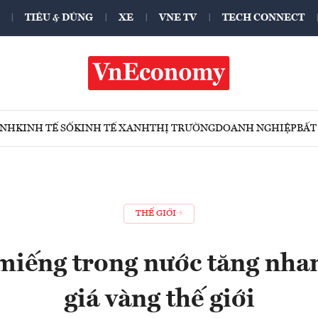
TIÊU & DÙNG
XE
VNE TV
TECH CONNECT
ÍNH
KINH TẾ SỐ
KINH TẾ XANH
THỊ TRƯỜNG
DOANH NGHIỆP
BẤT
THẾ GIỚI
miếng trong nước tăng nha
giá vàng thế giới