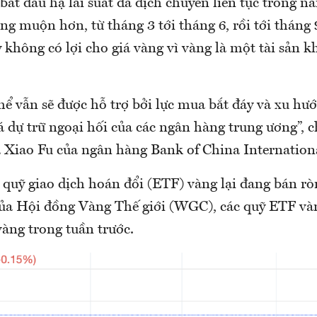
bắt đầu hạ lãi suất đã dịch chuyển liên tục trong n
g muộn hơn, từ tháng 3 tới tháng 6, rồi tới tháng 9
không có lợi cho giá vàng vì vàng là một tài sản k
thể vẫn sẽ được hỗ trợ bởi lực mua bắt đáy và xu h
 dự trữ ngoại hối của các ngân hàng trung ương”, c
 Xiao Fu của ngân hàng Bank of China Internation
 quỹ giao dịch hoán đổi (ETF) vàng lại đang bán ròn
của Hội đồng Vàng Thế giới (WGC), các quỹ ETF và
vàng trong tuần trước.