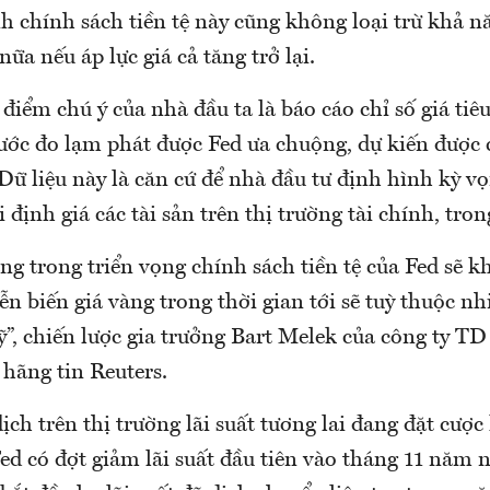
 chính sách tiền tệ này cũng không loại trừ khả nă
nữa nếu áp lực giá cả tăng trở lại.
điểm chú ý của nhà đầu ta là báo cáo chỉ số giá ti
ước đo lạm phát được Fed ưa chuộng, dự kiến được 
Dữ liệu này là căn cứ để nhà đầu tư định hình kỳ vọn
i định giá các tài sản trên thị trường tài chính, tro
àng trong triển vọng chính sách tiền tệ của Fed sẽ k
ễn biến giá vàng trong thời gian tới sẽ tuỳ thuộc nh
ỹ”, chiến lược gia trưởng Bart Melek của công ty TD 
hãng tin Reuters.
ịch trên thị trường lãi suất tương lai đang đặt cượ
d có đợt giảm lãi suất đầu tiên vào tháng 11 năm n