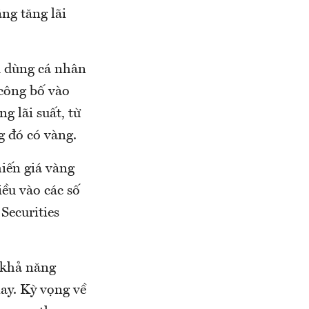
ng tăng lãi
êu dùng cá nhân
công bố vào
g lãi suất, từ
ng đó có vàng.
hiến giá vàng
iều vào các số
Securities
c khả năng
ay. Kỳ vọng về