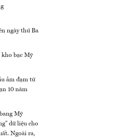
ng
ên ngày thứ Ba
ếu kho bạc Mỹ
cầu ảm đạm từ
 hạn 10 năm
 bang Mỹ
g” dữ liệu cho
uất. Ngoài ra,