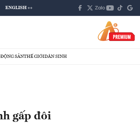
ENGLISH ++
 ĐỘNG SẢN
THẾ GIỚI
DÂN SINH
nh gấp đôi