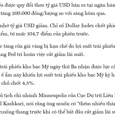
u được quy đổi theo tỷ giá USD bán ra tại ngân hà
tăng 200.000 đồng/lượng so với sáng hôm qua.
 nhờ tỷ giá USD giảm. Chỉ số Dollar Index chốt phi
iểm, từ mức 104,7 điểm của phiên trước.
 tăng của giá vàng bị hạn chế do lợi suất trái phi
ng Fed trì hoãn việc cắt giảm lãi suất.
 trái phiếu kho bạc Mỹ ngày thứ Ba nhận được lực 
 ế ẩm này khiến lợi suất trái phiếu kho bạc Mỹ kỳ
 chủ chốt 4,5%.
ủ tịch chi nhánh Minneapolis của Cục Dự trữ Liên
el Kashkari, nói rằng ông muốn có “thêm nhiều thán
xuống thang trước khi có thể bắt đầu cắt giảm lãi s