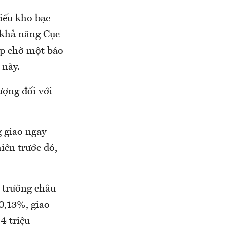
hiếu kho bạc
ề khả năng Cục
ộp chờ một báo
 này.
ượng đối với
g giao ngay
iên trước đó,
ị trường châu
0,13%, giao
4 triệu