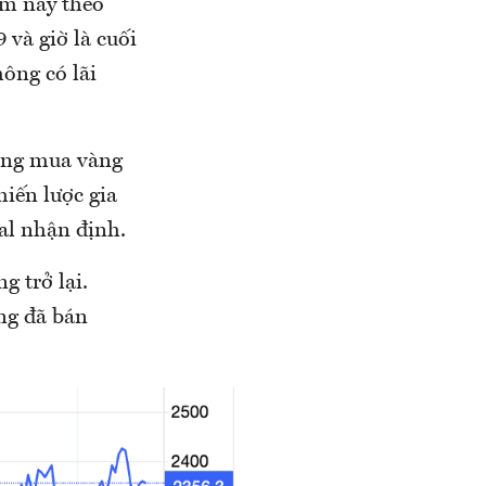
ăm nay theo
 và giờ là cuối
hông có lãi
ướng mua vàng
hiến lược gia
al nhận định.
g trở lại.
ng đã bán