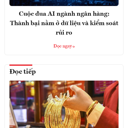
Cuộc đua AI ngành ngân hàng:
Thành bại nằm ở dữ liệu và kiểm soát
rủi ro
Đọc ngay
Đọc tiếp