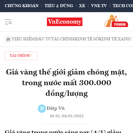
CHỨNG KHOÁN
TIÊU & DÙNG
XE
VNE TV
TECH CO
TIÊU ĐIỂM
ĐẦU TƯ
TÀI CHÍNH
KINH TẾ SỐ
KINH TẾ XANH
TÀI CHÍNH
Giá vàng thế giới giảm chóng mặt,
trong nước mất 300.000
đồng/lượng
Điệp Vũ
Đ
10:35, 04/01/2022
Giá vàng trong nước sáng nay (4/1) giảm