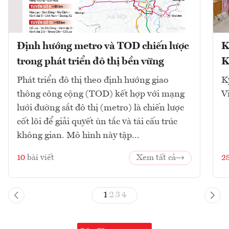
Định hướng metro và TOD chiến lược
K
trong phát triển đô thị bền vững
K
Phát triển đô thị theo định hướng giao
K
thông công cộng (TOD) kết hợp với mạng
V
lưới đường sắt đô thị (metro) là chiến lược
cốt lõi để giải quyết ùn tắc và tái cấu trúc
không gian. Mô hình này tập...
10
bài viết
Xem tất cả
2
1
2
3
4