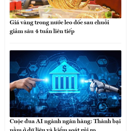
Giá vàng trong nước leo dốc sau chuỗi
giảm sâu 4 tuần liên tiếp
Cuộc đua AI ngành ngân hàng: Thành bại
nằm ở dữ liệu và kiểm soát rủi ro