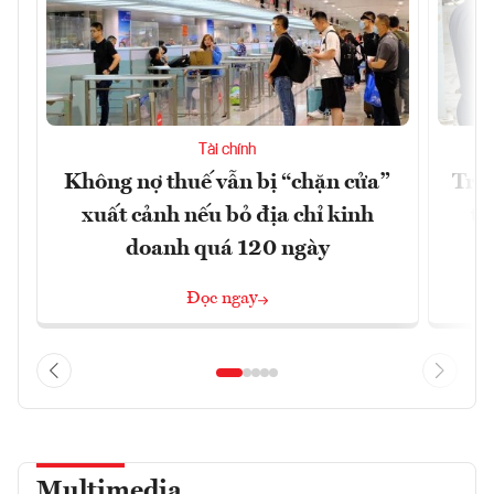
Tài chính
Không nợ thuế vẫn bị “chặn cửa”
Tron
xuất cảnh nếu bỏ địa chỉ kinh
từ
doanh quá 120 ngày
Đọc ngay
Multimedia