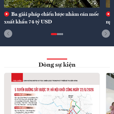
Ba giải pháp chiến lược nhằm cán mốc
xuất khẩu 74 tỷ USD
ngu
Dòng sự kiện