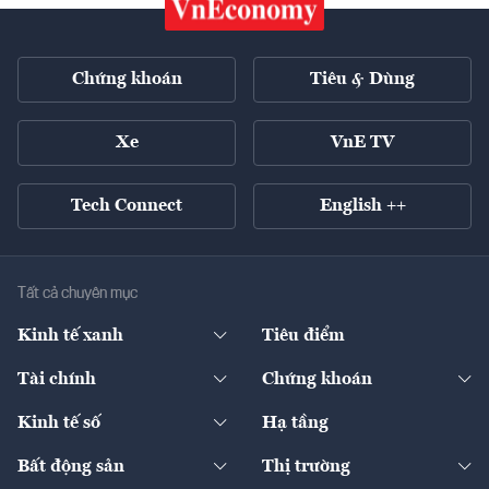
Chứng khoán
Tiêu & Dùng
Xe
VnE TV
Tech Connect
English ++
Tất cả chuyên mục
Kinh tế xanh
Tiêu điểm
Chuyển động xanh
Tài chính
Chứng khoán
Pháp lý
Ngân hàng
Doanh nghiệp niêm yết
Kinh tế số
Hạ tầng
Thương hiệu xanh
Thị trường vốn
Thị trường
Sản phẩm - Thị trường
Bất động sản
Thị trường
Diễn đàn
Thuế
Đầu tư